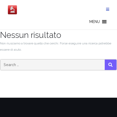
Salta
al
contenuto
MENU
Nessun risultato
Non riusciamo a trovare quello che cerchi. Forse eseguire una ricerca potrebbe
essere di aiuto.
SEA