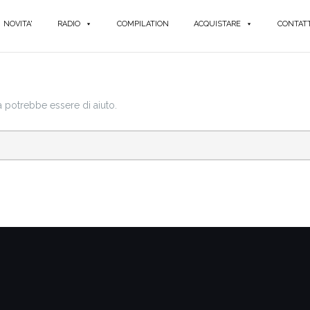
NOVITA'
RADIO
COMPILATION
ACQUISTARE
CONTATT
a potrebbe essere di aiuto.