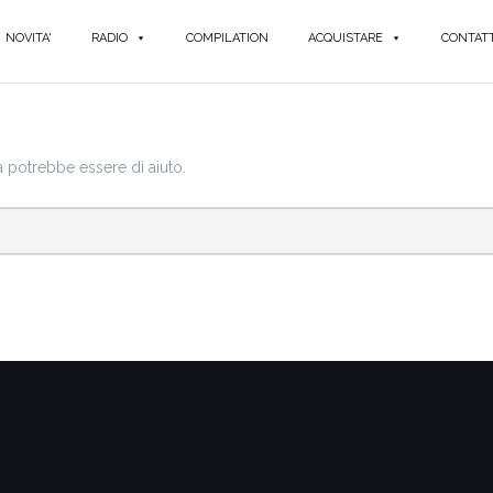
NOVITA'
RADIO
COMPILATION
ACQUISTARE
CONTATT
a potrebbe essere di aiuto.