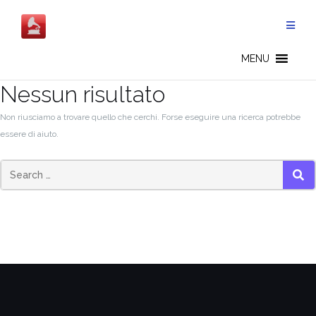
Salta
al
contenuto
MENU
Nessun risultato
Non riusciamo a trovare quello che cerchi. Forse eseguire una ricerca potrebbe
essere di aiuto.
SEA