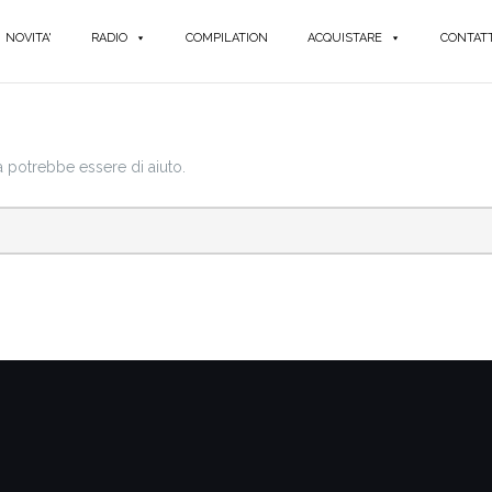
NOVITA'
RADIO
COMPILATION
ACQUISTARE
CONTATT
a potrebbe essere di aiuto.