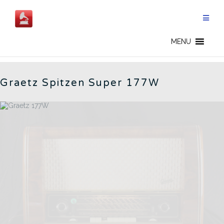
Salta
al
contenuto
177W - IT
MENU
Graetz Spitzen Super 177W