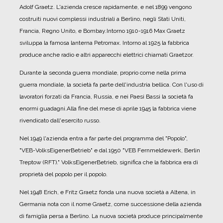
Adolf Graetz. L'azienda cresce rapidamente, e nel 1899 vengono
costruiti nuovi complessi industriali a Berlino, negli Stati Uniti,
Francia, Regno Unito, e Bombay.
Intorno 1910-1916 Max Graetz
sviluppa la famosa lanterna Petromax. Intorno al 1925 la fabbrica
produce anche radio e altri apparecchi elettrici chiamati Graetzor.
Durante la seconda guerra mondiale, proprio come nella prima
guerra mondiale, la società fa parte dell'industria bellica. Con l'uso di
lavoratori forzati da Francia, Russia, e nei Paesi Bassi la società fa
enormi guadagni.
Alla fine del mese di aprile 1945 la fabbrica viene
rivendicato dall'esercito russo.
Nel 1949 l'azienda entra a far parte del programma del "Popolo",
"VEB-VolksEigenerBetrieb" e dal 1950 "VEB Fernmeldewerk, Berlin
Treptow (RFT)." VolksEigenerBetrieb, significa che la fabbrica era di
proprietà del popolo per il popolo.
Nel 1948 Erich, e Fritz Graetz fonda una nuova società a Altena, in
Germania nota con il nome Graetz, come successione della azienda
di famiglia persa a Berlino. La nuova società produce principalmente