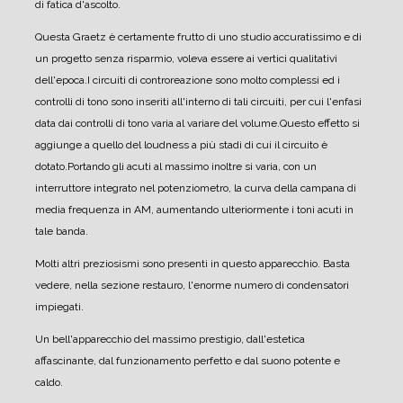
di fatica d'ascolto.
Questa Graetz è certamente frutto di uno studio accuratissimo e di
un progetto senza risparmio, voleva essere ai vertici qualitativi
dell'epoca.
I circuiti di controreazione sono molto complessi ed i
controlli di tono sono inseriti all'interno di tali circuiti, per cui l'enfasi
data dai controlli di tono varia al variare del volume.
Questo effetto si
aggiunge a quello del loudness a più stadi di cui il circuito è
dotato.
Portando gli acuti al massimo inoltre si varia, con un
interruttore integrato nel potenziometro, la curva della campana di
media frequenza in AM, aumentando ulteriormente i toni acuti in
tale banda.
Molti altri preziosismi sono presenti in questo apparecchio. Basta
vedere, nella sezione restauro, l'enorme numero di condensatori
impiegati.
Un bell'apparecchio del massimo prestigio, dall'estetica
affascinante, dal funzionamento perfetto e dal suono potente e
caldo.