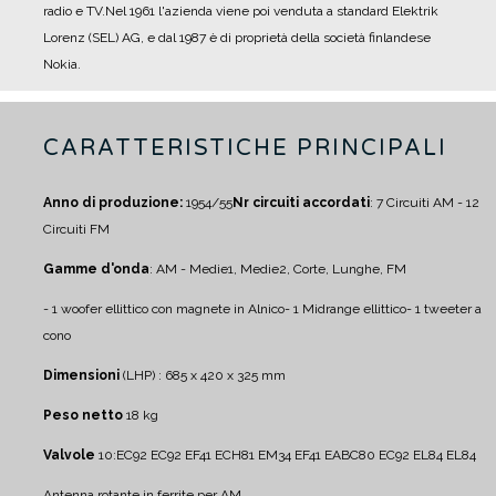
radio e TV.
Nel 1961 l'azienda viene poi venduta a standard Elektrik
Lorenz (SEL) AG, e dal 1987 è di proprietà della società finlandese
Nokia.
CARATTERISTICHE PRINCIPALI
Anno di produzione:
1954/55
Nr circuiti accordati
: 7 Circuiti AM - 12
Circuiti FM
Gamme d'onda
: AM - Medie1, Medie2, Corte, Lunghe, FM
- 1 woofer ellittico con magnete in Alnico
- 1 Midrange ellittico
- 1 tweeter a
cono
Dimensioni
(LHP) : 685 x 420 x 325 mm
Peso netto
18 kg
Valvole
10:
EC92 EC92 EF41 ECH81 EM34 EF41 EABC80 EC92 EL84 EL84
Antenna rotante in ferrite per AM