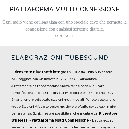
PIATTAFORMA MULTI CONNESSIONE
Ogni radio viene equipaggiata con uno speciale cavo che permette la
connessione con qualsiasi sorgente digitale.
CONTINUA >
ELABORAZIONI TUBESOUND
-
Ricevitore Bluetooth integrato
- Questa unità può essere
equipaggiata con un ricevitore BLUETOOTH alimentato
direttamente dall'apparecchio Questo rende possibile usare
l'amplificatore da qualsiasi dispositivo digitale esterno, come IPAD,
Smartphone, o sofisticate stazioni multimediali. Potrete ascoltare le
vostre Stazioni Web o le vostre musiche preferite senza cavi in giro
per la stanza. Su richiesta è possibile anche montare un
Ricevitore
Wireless
.
-
Piattaforma Multi Connessione
- L'apparecchio
viene fornito di un cavo di adattamento che permette di collegarlo a