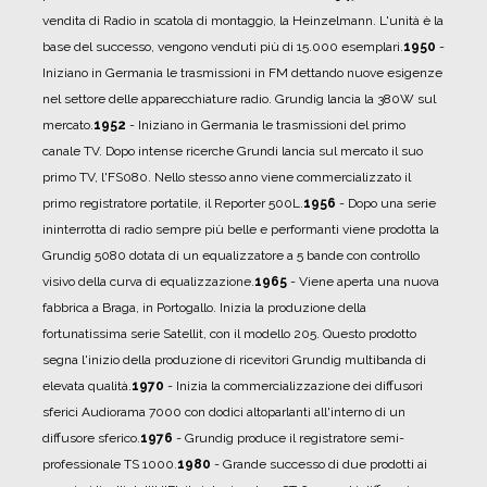
vendita di Radio in scatola di montaggio, la Heinzelmann. L'unità è la
base del successo, vengono venduti più di 15.000 esemplari.
1950
-
Iniziano in Germania le trasmissioni in FM dettando nuove esigenze
nel settore delle apparecchiature radio. Grundig lancia la 380W sul
mercato.
1952
- Iniziano in Germania le trasmissioni del primo
canale TV. Dopo intense ricerche Grundi lancia sul mercato il suo
primo TV, l'FS080. Nello stesso anno viene commercializzato il
primo registratore portatile, il Reporter 500L.
1956
- Dopo una serie
ininterrotta di radio sempre più belle e performanti viene prodotta la
Grundig 5080 dotata di un equalizzatore a 5 bande con controllo
visivo della curva di equalizzazione.
1965
- Viene aperta una nuova
fabbrica a Braga, in Portogallo. Inizia la produzione della
fortunatissima serie Satellit, con il modello 205. Questo prodotto
segna l'inizio della produzione di ricevitori Grundig multibanda di
elevata qualità.
1970
- Inizia la commercializzazione dei diffusori
sferici Audiorama 7000 con dodici altoparlanti all'interno di un
diffusore sferico.
1976
- Grundig produce il registratore semi-
professionale TS 1000.
1980
- Grande successo di due prodotti ai