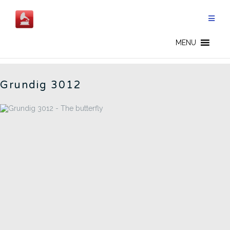
Salta
al
contenuto
3012 - IT
MENU
Grundig 3012