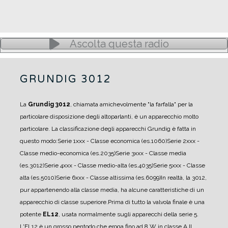
Ascolta questa radio
GRUNDIG 3012
La
Grundig 3012
, chiamata amichevolmente "la farfalla" per la
particolare disposizione degli altoparlanti, è un apparecchio molto
particolare. La classificazione degli apparecchi Grundig è fatta in
questo modo:
Serie 1xxx - Classe economica (es.1060)
Serie 2xxx -
Classe medio-economica (es.2035)
Serie 3xxx - Classe media
(es.3012)
Serie 4xxx - Classe medio-alta (es.4035)
Serie 5xxx - Classe
alta (es.5010)
Serie 6xxx - Classe altissima (es.6099)
In realtà, la 3012,
pur appartenendo alla classe media, ha alcune caratteristiche di un
apparecchio di classe superiore.
Prima di tutto la valvola finale è una
potente
EL12
, usata normalmente sugli apparecchi della serie 5.
L'EL12 è un grosso pentodo che eroga fino ad 8 W in classe A.
Il