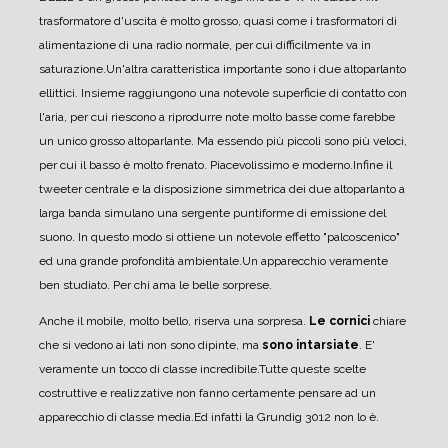
trasformatore d'uscita è molto grosso, quasi come i trasformatori di
alimentazione di una radio normale, per cui difficilmente va in
saturazione.
Un'altra caratteristica importante sono i due altoparlanto
ellittici. Insieme raggiungono una notevole superficie di contatto con
l'aria, per cui riescono a riprodurre note molto basse come farebbe
un unico grosso altoparlante. Ma essendo più piccoli sono più veloci,
per cui il basso è molto frenato. Piacevolissimo e moderno.
Infine il
tweeter centrale e la disposizione simmetrica dei due altoparlanto a
larga banda simulano una sergente puntiforme di emissione del
suono. In questo modo si ottiene un notevole effetto "palcoscenico"
ed una grande profondità ambientale.
Un apparecchio veramente
ben studiato. Per chi ama le belle sorprese.
Anche il mobile, molto bello, riserva una sorpresa.
Le cornici
chiare
che si vedono ai lati non sono dipinte, ma
sono intarsiate
. E'
veramente un tocco di classe incredibile.
Tutte queste scelte
costruttive e realizzative non fanno certamente pensare ad un
apparecchio di classe media.
Ed infatti la Grundig 3012 non lo è.