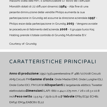
massimi livelli dell'HIFI, il sintonizzatore ST 6000 ed i diffusori
Monolith dotati di 22 diffusori dinamici.
1984
- Alla fine di una
pesante diminuzione delle vendite Philips aumenta la sua
partecipazione in Grundig ed assume la direzione aziendale.
1997
-
Philips esce dalla partecipazione in Grundig.
2003
- Vengono avviate
le procedure di fallimento dell'azienda.
2008
- Il gruppo turco Koç
Holding prende il totale controllo di Grundig Multimedia B.V.
Courtesy of: Grundig
CARATTERISTICHE PRINCIPALI
Anno di produzione:
1952/53
Supereterodina IF 468/10700
8 Circuiti
AM
9 Circuiti FM
Gamme d'onda
: Onde Medie (OM), Onde Lunghe (OL),
Onde Corte (OC), FM (UKW)
Altoparlanti
:
2 largabanda ellittici
1 Tweeter
elettrostatico
Dimensioni
(LAP): 660 x 414 x 275 mm / 26 x 16.3 x 10.8
inch
Peso netto
: 13.5 kg / 29 lb 11.8 oz
7 Valvole
:
EF85 EC92 ECH81
EAF42 EM34 EABC80 EL12