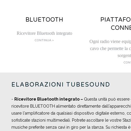
BLUETOOTH
PIATTAF
CONN
Ricevitore Bluetooth integrato
CONTINUA >
Ogni radio viene equi
cavo che permette la 
sorgent
CON
ELABORAZIONI TUBESOUND
-
R
icevitore Bluetooth integrato –
Questa unità può essere
ricevitore BLUETOOTH alimentato direttamente dall'apparecch
usare l'amplificatore da qualsiasi dispositivo digitale esterno,
sofisticate stazioni multimediali. Potrete ascoltare le vostre Sta
musiche preferite senza cavi in giro per la stanza. Su richiesta