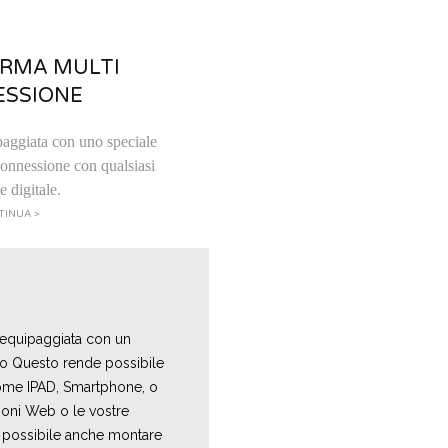
ORMA MULTI
ESSIONE
paggiata con uno speciale
connessione con qualsiasi
e digitale.
TINUA >
 equipaggiata con un
io Questo rende possibile
 come IPAD, Smartphone, o
zioni Web o le vostre
 è possibile anche montare