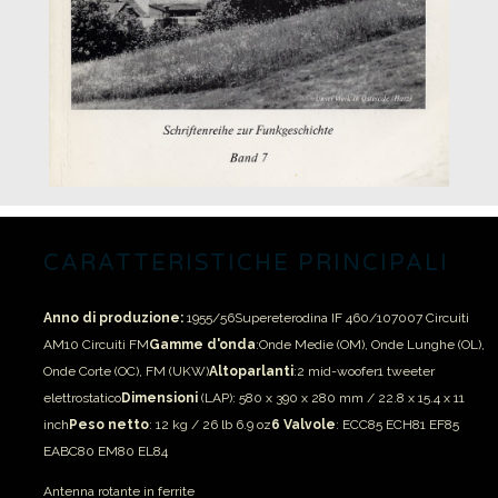
CARATTERISTICHE PRINCIPALI
Anno di produzione:
1955/56
Supereterodina IF 460/10700
7 Circuiti
AM
10 Circuiti FM
Gamme d'onda
:
Onde Medie (OM), Onde Lunghe (OL),
Onde Corte (OC), FM (UKW)
Altoparlanti
:
2 mid-woofer
1 tweeter
elettrostatico
Dimensioni
(LAP): 580 x 390 x 280 mm / 22.8 x 15.4 x 11
inch
Peso netto
: 12 kg / 26 lb 6.9 oz
6 Valvole
: ECC85 ECH81 EF85
EABC80 EM80 EL84
Antenna rotante in ferrite