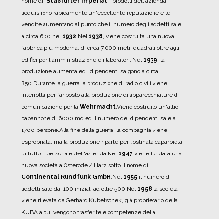
nome di "
Staßfurter Imperial
".
I prodotti dell'azienda
acquisirono rapidamente un'eccellente reputazione e le
vendite aumentano al punto che il numero degli addetti sale
a circa 600 nel
1932
.
Nel
1938
, viene costruita una nuova
fabbrica più moderna, di circa 7.000 metri quadrati oltre agli
edifici per l'amministrazione e i laboratori.
Nel
1939
, la
produzione aumenta ed i dipendenti salgono a circa
850.
Durante la guerra la produzione di radio civili viene
interrotta per far posto alla produzione di apparecchiature di
comunicazione per la
Wehrmacht
.
Viene costruito un'altro
capannone di 6000 mq ed il numero dei dipendenti sale a
1700 persone.
Alla fine della guerra, la compagnia viene
espropriata, ma la produzione riparte per l'ostinata caparbietà
di tutto il personale dell'azienda.
Nel
1947
viene fondata una
nuova società a Osterode / Harz sotto il nome di
Continental Rundfunk GmbH
.
Nel
1955
il numero di
addetti sale dai 100 iniziali ad oltre 500.
Nel
1958
la società
viene rilevata da Gerhard Kubetschek, già proprietario della
KUBA a cui vengono trasferitele competenze della