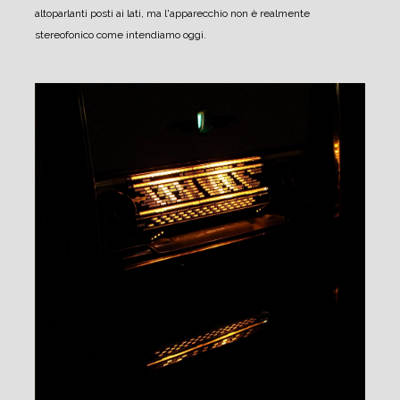
altoparlanti posti ai lati, ma l'apparecchio non è realmente
stereofonico come intendiamo oggi.