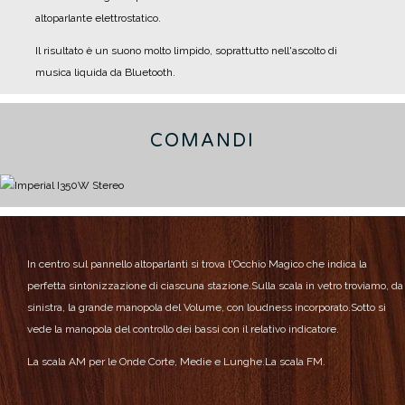
altoparlante elettrostatico.
Il risultato è un suono molto limpido, soprattutto nell'ascolto di
musica liquida da Bluetooth.
COMANDI
In centro sul pannello altoparlanti si trova l'Occhio Magico che indica la
perfetta sintonizzazione di ciascuna stazione.
Sulla scala in vetro troviamo, da
sinistra, la grande manopola del Volume, con loudness incorporato.
Sotto si
vede la manopola del controllo dei bassi con il relativo indicatore.
La scala AM per le Onde Corte, Medie e Lunghe.
La scala FM.