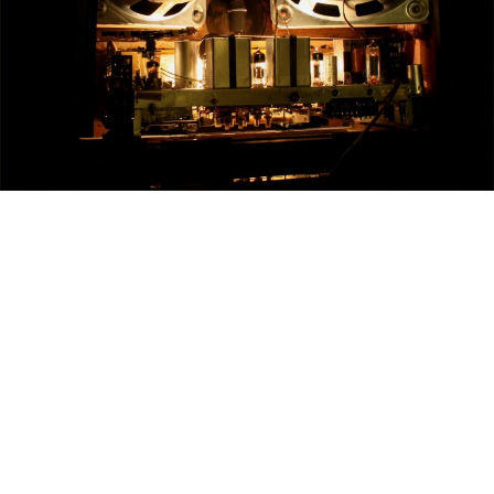
Luxuryradios by Tubesound © All Rights Reserved