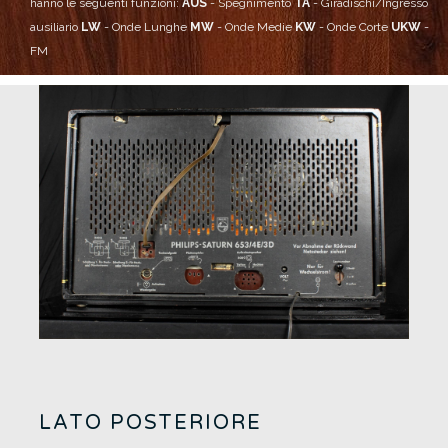
hanno le seguenti funzioni:
AUS
- Spegnimento
TA
- Giradischi/Ingresso
ausiliario
LW
- Onde Lunghe
MW
- Onde Medie
KW
- Onde Corte
UKW
-
FM
LATO POSTERIORE