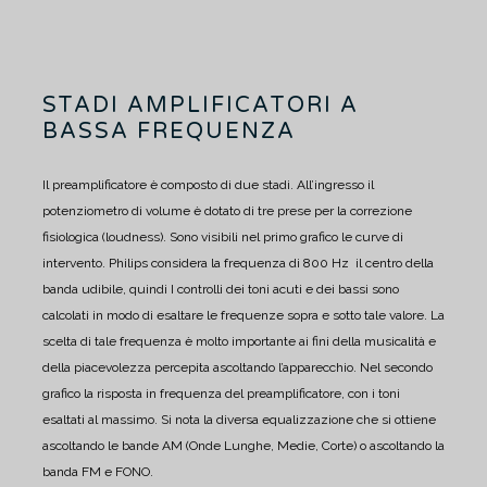
STADI AMPLIFICATORI A
BASSA FREQUENZA
Il preamplificatore è composto di due stadi. All’ingresso il
potenziometro di volume è dotato di tre prese per la correzione
fisiologica (loudness). Sono visibili nel primo grafico le curve di
intervento.
Philips considera la frequenza di 800 Hz il centro della
banda udibile, quindi I controlli dei toni acuti e dei bassi sono
calcolati in modo di esaltare le frequenze sopra e sotto tale valore. La
scelta di tale frequenza è molto importante ai fini della musicalità e
della piacevolezza percepita ascoltando l’apparecchio.
Nel secondo
grafico la risposta in frequenza del preamplificatore, con i toni
esaltati al massimo. Si nota la diversa equalizzazione che si ottiene
ascoltando le bande AM (Onde Lunghe, Medie, Corte) o ascoltando la
banda FM e FONO.