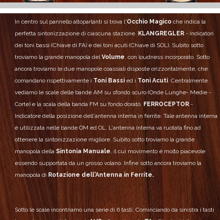
In centro sul pannello altoparlanti si trova l'
Occhio Magico
che indica la
perfetta sintonizzazione di ciascuna stazione.
KLANGREGLER
- Indicatori
dei toni bassi (Chiave di FA) e dei toni acuti (Chiave di SOL).
Subito sotto
troviamo la grande manopola del
Volume
, con loudness incorporato.
Sotto
ancora troviamo le due manopole coassiali disposte orizzontalmente, che
comandano rispettivamente i
Toni Bassi
ed i
Toni Acuti
.
Centralmente
vediamo le scale delle bande AM su sfondo scuro (Onde Lunghe- Medie -
Corte) e la scala della banda FM su fondo dorato.
FERROCEPTOR
-
Indicatore della posizione dell'antenna interna in ferrite. Tale antenna interna
è utilizzata nelle bande OM ed OL. L'antenna interna va ruotata fino ad
ottenere la sintonizzazione migliore.
Subito sotto troviamo la grande
manopola della
Sintonia Manuale
, il cui movimento è molto piacevole
essendo supportata da un grosso volano.
Infine sotto ancora troviamo la
manopola di
Rotazione dell'Antenna in Ferrite.
Sotto le scale incontriamo una serie di 6 tasti. Cominciando da sinistra i tasti