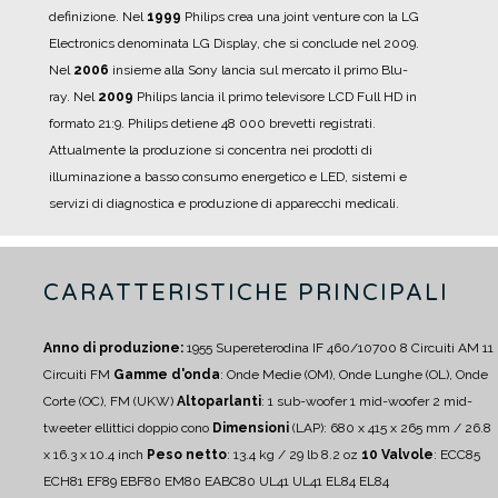
definizione.
Nel
1999
Philips crea una joint venture con la LG
Electronics denominata LG Display, che si conclude nel 2009.
Nel
2006
insieme alla Sony lancia sul mercato il primo Blu-
ray.
Nel
2009
Philips lancia il primo televisore LCD Full HD in
formato 21:9.
Philips detiene 48 000 brevetti registrati.
Attualmente la produzione si concentra nei prodotti di
illuminazione a basso consumo energetico e LED, sistemi e
servizi di diagnostica e produzione di apparecchi medicali.
CARATTERISTICHE PRINCIPALI
Anno di produzione:
1955
Supereterodina IF 460/10700
8 Circuiti AM
11
Circuiti FM
Gamme d'onda
: Onde Medie (OM), Onde Lunghe (OL), Onde
Corte (OC), FM (UKW)
Altoparlanti
:
1 sub-woofer
1 mid-woofer
2 mid-
tweeter ellittici doppio cono
Dimensioni
(LAP): 680 x 415 x 265 mm / 26.8
x 16.3 x 10.4 inch
Peso netto
: 13.4 kg / 29 lb 8.2 oz
10 Valvole
: ECC85
ECH81 EF89 EBF80 EM80 EABC80 UL41 UL41 EL84 EL84