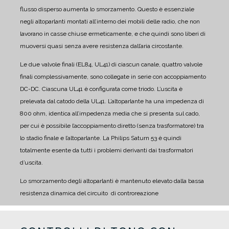
flusso disperso aumenta lo smorzamento. Questo è essenziale
negli altoparlanti montati all’interno dei mobili delle radio, che non
lavorano in casse chiuse ermeticamente, e che quindi sono liberi di
muoversi quasi senza avere resistenza dall’aria circostante.
Le due valvole finali (EL84, UL41) di ciascun canale, quattro valvole
finali complessivamente, sono collegate in serie con accoppiamento
DC-DC. Ciascuna UL41 è configurata come triodo.
L’uscita è
prelevata dal catodo della UL41. L’altoparlante ha una impedenza di
800 ohm, identica all’impedenza media che si presenta sul cado,
per cui è possibile l’accoppiamento diretto (senza trasformatore) tra
lo stadio finale e l’altoparlante.
La Philips Saturn 53 è quindi
totalmente esente da tutti i problemi derivanti dai trasformatori
d’uscita.
Lo smorzamento degli altoparlanti è mantenuto elevato dalla bassa
resistenza dinamica del circuito di controreazione