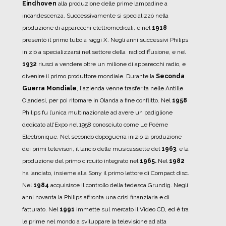
Eindhoven
alla produzione delle prime lampadine a
incandescenza.
Successivamente si specializzò nella
produzione di apparecchi elettromedicali, e nel
1918
presentò il primo tubo a raggi X.
Negli anni successivi Philips
iniziò a specializzarsi nel settore della radiodiffusione, e nel
1932
riuscì a vendere oltre un milione di apparecchi radio, e
divenire il primo produttore mondiale.
Durante la
Seconda
Guerra Mondiale
, l'azienda venne trasferita nelle Antille
Olandesi, per poi ritornare in Olanda a fine conflitto.
Nel
1958
Philips fu l’unica multinazionale ad avere un padiglione
dedicato all'Expo nel 1958 conosciuto come Le Poème
Electronique.
Nel secondo dopoguerra iniziò la produzione
dei primi televisori, il lancio delle musicassette del
1963
, e la
produzione del primo circuito integrato nel
1965.
Nel
1982
ha lanciato, insieme alla Sony il primo lettore di Compact disc.
Nel
1984
acquisisce il controllo della tedesca Grundig.
Negli
anni novanta la Philips affronta una crisi finanziaria e di
fatturato.
Nel
1991
immette sul mercato il Video CD, ed è tra
le prime nel mondo a sviluppare la televisione ad alta