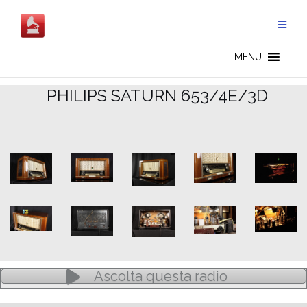
Salta
al
contenuto
GERMAN RADIOS - IT
MENU
.
PHILIPS SATURN 653/4E/3D
Ascolta questa radio