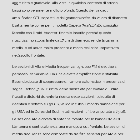
aggraziato e gradevole alla vista in qualsiasi contesto di arredo.
I
bassi sono veramente molto profondi. Questo deriva dagli
amplificatori OTL separati e dal grande woofer da 21 cm di diametro.
Esattamente come per il modello Capella 753/4E/3Do consiglio
l’ascolto con il mid-tweeter frontale inserito perché questo
riuscitissimo altoparlante da 17 cm di diametro rende la gamma
media e ed acuta molto presente e molto realistica, soprattutto
nell’ascolto frontale.
Le sezioni di Alta e Media frequenza
Il gruppo FM è del tipo a
permeabilità variabile. Ha una elevata amplificazione e stabilità.
Essendo dotato di soppressore di rumore automatico in presenza di
segnali sotto 1,7 uV l’uscita viene silenziata per evitare di udire
fruscii e disturbi durante la ricerca delle stazioni.
Il circuito di
deenfasi è settato su 50 uS, valido in tutto il mondo tranne che per
gli USA ed in Corea del Sud. In tali nazioni il filtro va portato a 75 uS.
La sezione AM è dotata di antenna rotante per le bande OM e OL.
L’antenna è controllabile da una manopola sul frontale.
Le sezioni di
media frequenza sono composte da tre filtri separati per AM e per