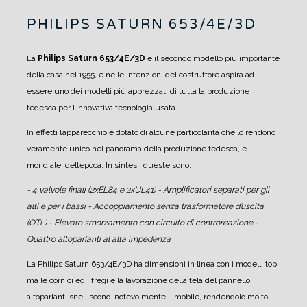
PHILIPS SATURN 653/4E/3D
La
Philips Saturn 653/4E/3D
è il secondo modello più importante
della casa nel 1955, e nelle intenzioni del costruttore aspira ad
essere uno dei modelli più apprezzati di tutta la produzione
tedesca per l’innovativa tecnologia usata.
In effetti l’apparecchio è dotato di alcune particolarità che lo rendono
veramente unico nel panorama della produzione tedesca, e
mondiale, dell’epoca.
In sintesi queste sono:
- 4 valvole finali (2xEL84 e 2xUL41)
- Amplificatori separati per gli
alti e per i bassi
- Accoppiamento senza trasformatore d’uscita
(OTL)
- Elevato smorzamento con circuito di controreazione
-
Quattro altoparlanti al alta impedenza
La Philips Saturn 653/4E/3D ha dimensioni in linea con i modelli top,
ma le cornici ed i fregi e la lavorazione della tela del pannello
altoparlanti snelliscono notevolmente il mobile, rendendolo molto