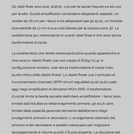
Gli stadi finali sono due, distinti, uno per le basse frequenze ed uno
per le alte. Questi amplificatori comandano altoparlanti separati, un
woofer da 26 cm per i bassi e tre altoparlanti per gli acuti, un frontale
disinseribile da 17 cm e due ovali laterali per la riproduzione 3D.
La
caratteristica più interessante di questi stadi finali è che sono senza
trasformatore d’uscita.
La caratteristica che rende interessantissimo questo apparecchio è
che ciascun stadio finale usa una coppia di EL84/UL41 in
configurazione ironless, cioè senza trasformatore d'uscita (noto
punto critico dello stadio finale).
Lo stadio finale usa il principio di
funzionamento chiamato SRPP (shunt regulated push pull) usato
oggi negli amplificatori di tensione HIGH-END.
Il trasformatore
d’uscita limita la banda passate dell’intero amplificatore. I bassi sono
limitati dall’induttanza dell’avvolgimento primario, gli acuti sono
limitati dalla capacità parassita derivante dall’alternarsi degli
avvolgimenti primario e secondario. L’ avvolgimento alternato del
primario e del secondario è peraltro necessario per migliorare
l’accoppiamento e ridurre quindi il flusso disperso.
La riduzione del