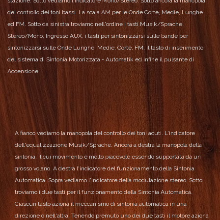
stazione.
Sotto vediamo l'indicatore Mono/Stereo.
Sotto ancora la manopola
del controllo dei toni bassi.
La scala AM per le Onde Corte, Medie, Lunghe
ed FM.
Sotto da sinistra troviamo nell'ordine i tasti Musik/Sprache,
Stereo/Mono, Ingresso AUX, i tasti per sintonizzarsi sulle bande per
sintonizzarsi sulle Onde Lunghe, Medie, Corte, FM, il tasto di inserimento
del sistema di Sintonia Motorizzata - Automatik ed infine il pulsante di
Accensione.
A fianco vediamo la manopola del controllo dei toni acuti.
L'indicatore
dell'equalizzazione Musik/Sprache.
Ancora a destra la manopola della
sintonia, il cui movimento è molto piacevole essendo supportata da un
grosso volano.
A destra l'indicatore del funzionamento della Sintonia
Automatica.
Sopra vediamo l'indicatore della modulazione stereo.
Sotto
troviamo i due tasti per il funzionamento della Sintonia Automatica.
Ciascun tasto aziona il meccanismo di sintonia automatica in una
direzione o nell'altra. Tenendo premuto uno dei due tasti il motore aziona