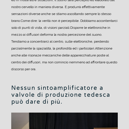
ed in molte altre situazioni, il suono sarà percepito ed elaborato dal
nostro cervello in maniera diversa. E produrrà effettivamente
sensazioni diverse anche se stiamo ascoltando sempre lo stesso
brano.
Come dire: la verità non è percepibile. Dobbiamo accontentarci
solo di punti di vista, di visioni parziali.
Disporre le elettroniche in
mezzo ai diffusori deforma la nostra percezione del suono.
Tendiamo a concentrarci al centro, sulle elettroniche, perdendo
parzialmente la spazialità, la profondità ed i particolari.
Attenzione
anche alle risonaze meccaniche delle apparecchiature poste al
centro dei diffusori, ma non comincio nemmeno ad affrontare questo
discorso per ora.
Nessun sintoamplificatore a
valvole di produzione tedesca
può dare di più.