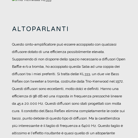
ALTOPARLANTI
Questo sinto-amplificatore può essere accoppiato con qualsiasi
diffusore dotato di una efficienza possibilmente elevata.
Supponendo di non disporre dello spazio necessario a diffusori Open
Baffle e/o a tromba, ho accoppiato questa Saba ad una coppia dei
diffusori tra i miei preferiti.
Si tratta delle KL333, un due vie Bass
Reflex con tweeter a tromba, costruite dalla Trio-Kenwood nel 1972.
Questi diffusori sono eccellenti, molto dolci e definiti. Hanno una
efficienza di 98 dB ed una risposta in frequenza pressochè lineare
da 45 a 20.000 Hz.
Questi diffusori sono stati progettati con molta
cura. Il condotto del Bass Reflex elimina completamente le code sui
bassi, punto debole di questo tipo di diffusori.
Ma la caratteristica
più interessante è il taglio di frequenza a 6400 Hz. Questo taglio è
altissimo e l'effetto risultante è quasi quello di un altoparlante