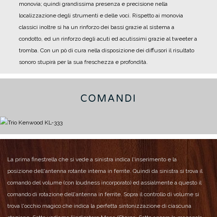
monovia; quindi grandissima presenza e precisione nella
localizzazione degli strumenti e delle voci.
Rispetto ai monovia
classici inoltre si ha un rinforzo dei bassi grazie al sistema a
condotto, ed un rinforzo degli acuti ed acutissimi grazie al tweeter a
tromba.
Con un pò di cura nella disposizione dei diffusori il risultato
sonoro stupirà per la sua freschezza e profondità.
COMANDI
La prima finestrella che si vede a sinistra indica l'inserimento e la
posizione dell'antenna rotante interna in ferrite.
Quindi da sinistra si trova il
comando del volume (con loudness incorporato) ed assialmente a questo il
comando di rotazione dell'antenna in ferrite.
Sopra il controllo di volume si
trova l'occhio magico che indica la perfetta sintonizzazione di ciascuna