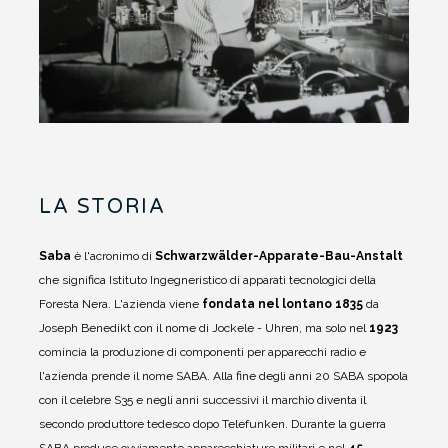
LA STORIA
Saba
è l'acronimo di
Schwarzwälder-Apparate-Bau-Anstalt
che significa Istituto Ingegneristico di apparati tecnologici della
Foresta Nera.
L'azienda viene
fondata nel lontano 1835
da
Joseph Benedikt con il nome di Jockele - Uhren, ma solo nel
1923
comincia la produzione di componenti per apparecchi radio e
l'azienda prende il nome SABA.
Alla fine degli anni 20 SABA spopola
con il celebre S35 e negli anni successivi il marchio diventa il
secondo produttore tedesco dopo Telefunken.
Durante la guerra
SABA produce ovviamente apparecchiature militari e nel
45