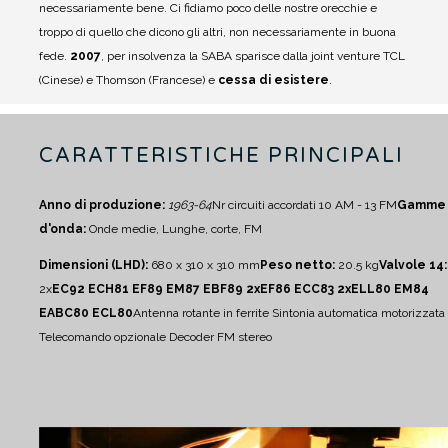
necessariamente bene.
Ci fidiamo poco delle nostre orecchie e
troppo di quello che dicono gli altri, non necessariamente in buona
fede.
2007
, per insolvenza la SABA sparisce dalla joint venture TCL
(Cinese) e Thomson (Francese) e
cessa di esistere
.
CARATTERISTICHE PRINCIPALI
Anno di produzione:
1963-64
Nr circuiti accordati 10 AM - 13 FM
Gamme
d'onda:
Onde medie, Lunghe, corte, FM
Dimensioni (LHD):
680 x 310 x 310 mm
Peso netto:
20.5 kg
Valvole 14:
2x
EC92 ECH81 EF89 EM87 EBF89 2xEF86 ECC83 2xELL80 EM84
EABC80 ECL80
Antenna rotante in ferrite
Sintonia automatica motorizzata
Telecomando opzionale
Decoder FM stereo