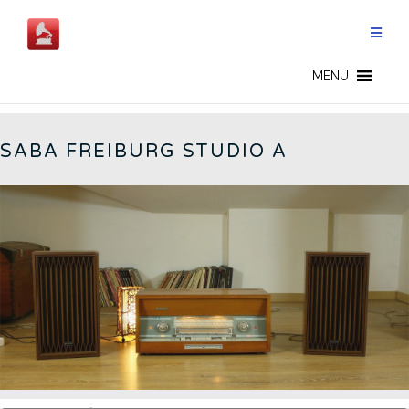
Salta
al
contenuto
FREIBURG STUDIO A - IT
MENU
SABA FREIBURG STUDIO A