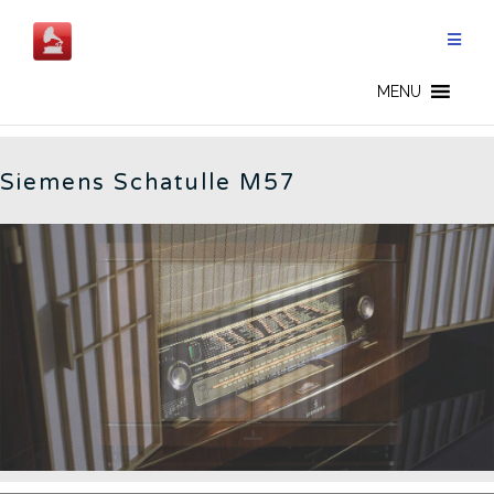
Salta
al
contenuto
M57 - IT
MENU
Siemens Schatulle M57