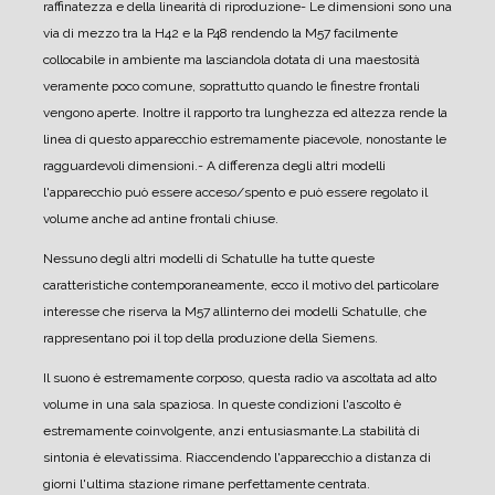
raffinatezza e della linearità di riproduzione
- Le dimensioni sono una
via di mezzo tra la H42 e la P48 rendendo la M57 facilmente
collocabile in ambiente ma lasciandola dotata di una maestosità
veramente poco comune, soprattutto quando le finestre frontali
vengono aperte.
Inoltre il rapporto tra lunghezza ed altezza rende la
linea di questo apparecchio estremamente piacevole, nonostante le
ragguardevoli dimensioni.
- A differenza degli altri modelli
l'apparecchio può essere acceso/spento e può essere regolato il
volume anche ad antine frontali chiuse.
Nessuno degli altri modelli di Schatulle ha tutte queste
caratteristiche contemporaneamente, ecco il motivo del particolare
interesse che riserva la M57 allinterno dei modelli Schatulle, che
rappresentano poi il top della produzione della Siemens.
Il suono è estremamente corposo, questa radio va ascoltata ad alto
volume in una sala spaziosa. In queste condizioni l'ascolto è
estremamente coinvolgente, anzi entusiasmante.
La stabilità di
sintonia è elevatissima. Riaccendendo l'apparecchio a distanza di
giorni l'ultima stazione rimane perfettamente centrata.