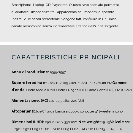
Smartphone, Laptop, CD Player etc. Questo cavo speciale permette
di adattare l'impedenza tra l'apparecchio ed i moderni dispositivi.
Inoltre i due canali stereofonici vengono fatti confluire in un unico
canale monofonico senza incrementare il carico dell'unità sorgente.
CARATTERISTICHE PRINCIPALI
Anno di produzione:
1955/1957
Supereterodina
IF: 468/10700
9 Circuiti AM - 14 Circuiti FM
Gamme
d'onda
: Onde Medie (OM), Onde Lunghe (OL), Onde Corte (OC), FM (UKW)
Alimentazione: (AC)
110; 125; 160; 220 Volt
Altoparlanti:
due 8" larga banda a doppio cono
due 4" tweeter a cono
Dimensioni (LHD):
690 x 470 x 330 mm
Net weight:
19 Kg
Valvole 11:
EC92 EC92 EF89 ECH81 EM80 EF89 EF80 EABC80 ECC83 EL84 EL84