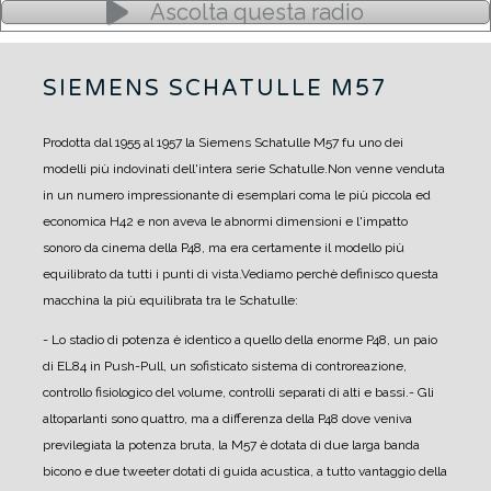
Ascolta questa radio
SIEMENS SCHATULLE M57
Prodotta dal 1955 al 1957 la Siemens Schatulle M57 fu uno dei
modelli più indovinati dell'intera serie Schatulle.
Non venne venduta
in un numero impressionante di esemplari coma le più piccola ed
economica H42 e non aveva le abnormi dimensioni e l'impatto
sonoro da cinema della P48, ma era certamente il modello più
equilibrato da tutti i punti di vista.
Vediamo perchè definisco questa
macchina la più equilibrata tra le Schatulle:
- Lo stadio di potenza è identico a quello della enorme P48, un paio
di EL84 in Push-Pull, un sofisticato sistema di controreazione,
controllo fisiologico del volume, controlli separati di alti e bassi.
- Gli
altoparlanti sono quattro, ma a differenza della P48 dove veniva
previlegiata la potenza bruta, la M57 è dotata di due larga banda
bicono e due tweeter dotati di guida acustica, a tutto vantaggio della