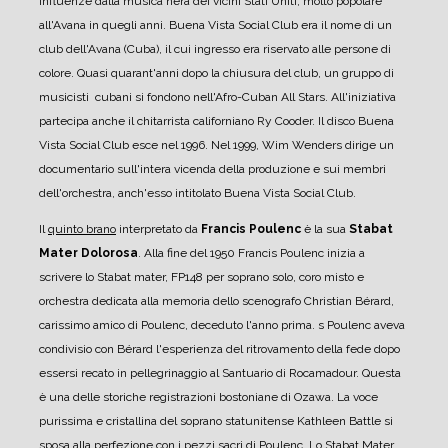
influenze dalla musica nera dei vicini Stati Uniti, molto popolare
all'Avana in quegli anni. Buena Vista Social Club era il nome di un
club dell'Avana (Cuba), il cui ingresso era riservato alle persone di
colore. Quasi quarant'anni dopo la chiusura del club, un gruppo di
musicisti cubani si fondono nell'Afro-Cuban All Stars. All'iniziativa
partecipa anche il chitarrista californiano Ry Cooder. Il disco Buena
Vista Social Club esce nel 1996. Nel 1999, Wim Wenders dirige un
documentario sull'intera vicenda della produzione e sui membri
dell'orchestra, anch'esso intitolato Buena Vista Social Club.
Il
quinto brano
interpretato da
Francis Poulenc
è la sua
Stabat
Mater Dolorosa
. Alla fine del 1950 Francis Poulenc inizia a
scrivere lo Stabat mater, FP148 per soprano solo, coro misto e
orchestra dedicata alla memoria dello scenografo Christian Bérard,
carissimo amico di Poulenc, deceduto l'anno prima. s Poulenc aveva
condivisio con Bérard l'esperienza del ritrovamento della fede dopo
essersi recato in pellegrinaggio al Santuario di Rocamadour. Questa
è una delle storiche registrazioni bostoniane di Ozawa. La voce
purissima e cristallina del soprano statunitense Kathleen Battle si
sposa alla perfezione con i pezzi sacri di Poulenc. Lo Stabat Mater