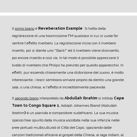
Il
primo brano
è
Reveberation Example
Si tratta della
registrazione di una trasmissione FM qualsiasi in cui si vuole far
sentire l'effetto riverbero. La registrazione inizia con il riverbero
inserito, poi si stente uno "Stack!" ed il riverbero viene disinserito,
poi ancora inserito e così via. In tal modo è possibile apprezzare il
livello di riverbero che Philips ha previsto per questo apparecchio. In
effetti, pur essendo chiaramente una distorsione del suono, è molto
interessante, i brani sembrano arrivare proprio da dentro una grande
sala, o una chiesa, e l'effetto è incredibilmente piacevole.
Il
secondo brano
interpretato da
Abdullah Ibrahim
si intitola
Cape
Town to Congo Square 1.
Adolph Johannes Brand (Abdullah
Ibrahim
)
è un pianista e compositore sudafricano. La sua musica
spesso trae spunto dalla musica ascoltata nella sua infanzia nelle
aree portuali multiculturali di Città del Capo, spaziando dalle
canzoni tradizionali africane al gospel della Chiesa, ai raga indiani, al