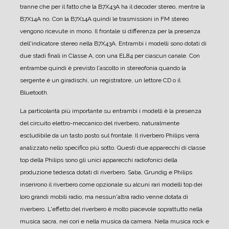
tranne che per il fatto che la B7X43A ha il decoder stereo, mentre la
B7X14A no.
Con la B7X14A quindi le trasmissioni in FM stereo
vengono ricevute in mono.
Il frontale si differenza per la presenza
dell'indicatore stereo nella B7X43A.
Entrambi i modelli sono dotati di
due stadi finali in Classe A, con una EL84 per ciascun canale. Con
entrambe quindi è previsto l'ascolto in stereofonia quando la
sergente è un giradischi, un registratore, un lettore CD o il
Bluetooth.
La particolarità più importante su entrambi i modelli è la presenza
del circuito elettro-meccanico del riverbero, naturalmente
escludibile da un tasto posto sul frontale. Il riverbero Philips verrà
analizzato nello specifico più sotto.
Questi due apparecchi di classe
top della Philips sono gli unici apparecchi radiofonici della
produzione tedesca dotati di riverbero. Saba, Grundig e Philips
inserirono il riverbero come opzionale su alcuni rari modelli top dei
loro grandi mobili radio, ma nessun'altra radio venne dotata di
riverbero.
L'effetto del riverbero è molto piacevole soprattutto nella
musica sacra, nei cori e nella musica da camera. Nella musica rock e