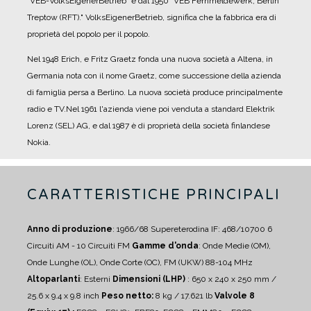
"VEB-VolksEigenerBetrieb" e dal 1950 "VEB Fernmeldewerk, Berlin
Treptow (RFT)." VolksEigenerBetrieb, significa che la fabbrica era di
proprietà del popolo per il popolo.
Nel 1948 Erich, e Fritz Graetz fonda una nuova società a Altena, in
Germania nota con il nome Graetz, come successione della azienda
di famiglia persa a Berlino. La nuova società produce principalmente
radio e TV.
Nel 1961 l'azienda viene poi venduta a standard Elektrik
Lorenz (SEL) AG, e dal 1987 è di proprietà della società finlandese
Nokia.
CARATTERISTICHE PRINCIPALI
Anno di produzione
: 1966/68
Supereterodina IF: 468/10700
6
Circuiti AM - 10 Circuiti FM
Gamme d'onda
: Onde Medie (OM),
Onde Lunghe (OL), Onde Corte (OC), FM (UKW) 88-104 MHz
Altoparlanti
:
Esterni
Dimensioni (LHP)
: 650 x 240 x 250 mm /
25.6 x 9.4 x 9.8 inch
Peso netto:
8 kg / 17.621 lb
Valvole 8