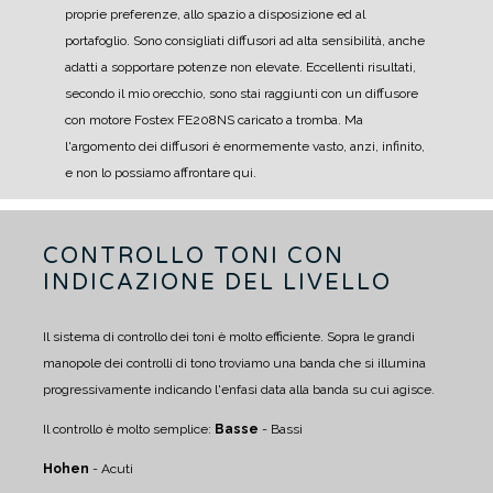
proprie preferenze, allo spazio a disposizione ed al
portafoglio.
Sono consigliati diffusori ad alta sensibilità, anche
adatti a sopportare potenze non elevate.
Eccellenti risultati,
secondo il mio orecchio, sono stai raggiunti con un diffusore
con motore Fostex FE208NS caricato a tromba. Ma
l'argomento dei diffusori è enormemente vasto, anzi, infinito,
e non lo possiamo affrontare qui.
CONTROLLO TONI CON
INDICAZIONE DEL LIVELLO
Il sistema di controllo dei toni è molto efficiente. Sopra le grandi
manopole dei controlli di tono troviamo una banda che si illumina
progressivamente indicando l'enfasi data alla banda su cui agisce.
Il controllo è molto semplice:
Basse
- Bassi
Hohen
- Acuti