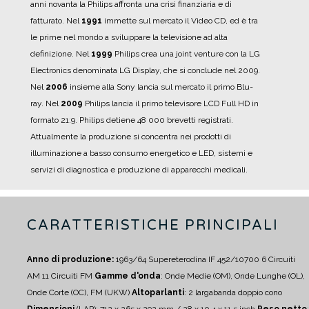
anni novanta la Philips affronta una crisi finanziaria e di
fatturato.
Nel
1991
immette sul mercato il Video CD, ed è tra
le prime nel mondo a sviluppare la televisione ad alta
definizione.
Nel
1999
Philips crea una joint venture con la LG
Electronics denominata LG Display, che si conclude nel 2009.
Nel
2006
insieme alla Sony lancia sul mercato il primo Blu-
ray.
Nel
2009
Philips lancia il primo televisore LCD Full HD in
formato 21:9.
Philips detiene 48 000 brevetti registrati.
Attualmente la produzione si concentra nei prodotti di
illuminazione a basso consumo energetico e LED, sistemi e
servizi di diagnostica e produzione di apparecchi medicali.
CARATTERISTICHE PRINCIPALI
Anno di produzione:
1963/64
Supereterodina IF 452/10700
6 Circuiti
AM
11 Circuiti FM
Gamme d'onda
: Onde Medie (OM), Onde Lunghe (OL),
Onde Corte (OC), FM (UKW)
Altoparlanti
:
2 largabanda doppio cono