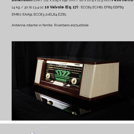
Dimensioni
(LAP): 712 x 265 x 292 mm / 28 x 10.4 x 11.5 inch
Peso netto
:
14 kg / 30 lb 13.4 oz
10 Valvole (Eq. 17)
: ECC85 ECH81 EF89 EBF89
EM80 EAA91 ECC83 2xEL84 EZ81
Antenna rotante in ferrite.
Riverbero escludibile