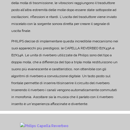
della molla di trasmissione, le vibrazioni raggiungono il trasduttore
posto all'altra estremità delle molle dopo essere state sottoposte ad
oscillazioni, riflessioni e ritardi. L'uscita del trasduttore viene inviato
miscelato con la sorgente sonora diretta per creare il segnale di
uscita finale.
PHILIPS decise di implementare questa incredibile meccanismo nei
suoi apparecchi più prestigiosi, le CAPELLA REVERBEO B7X43A e
B7X14A.
Le unità di riverbero utilizzate da Philips sono del tipo a
doppia molla, che a differenza del tipo a tripla molla restituiscono un
suono più evanescente e caratteristico, non ottenibile con gli
algoritmi di riverbero a convoluzione digitale.
Un tasto posto sul
frontale permette di inserire/disinserire il circuito del riverbero.
Inserendo il riverbero i canali vengono automaticamente commutati
in monofonia. Ascoltare sia la musica che il parlato con il riverbero
inserito è un'esperienza affascinate e divertente.