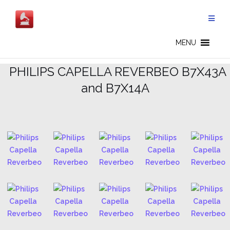
Salta
al
contenuto
CAPELLA REVERBEO - IT
MENU
.
PHILIPS CAPELLA REVERBEO B7X43A
and B7X14A