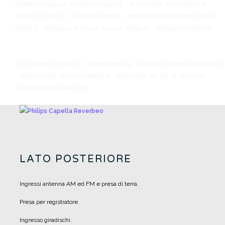
predeterminata per ascolto del Parlato
5 - Inserimento del Riverbero
6 -
Ascolto in Stereo
7 - Ascolto in Mono
8 - Indicatore Bilanciamento canale
destro
9 - Indicatore ricezione stazione Stereo
10 - Indicatore di Sintonia
11 - Volume
12 - Bassi
13 - Spegnimento
14 - Giradischi/Ingresso ausiliario
15
- Onde Lunghe
16 - Onde Medie
17 - Onde Corte
18 - FM
19 - Acuti
10 -
Controllo Sintonia AM/FM
LATO POSTERIORE
Ingressi antenna AM ed FM e presa di terra.
Presa per registratore.
Ingresso giradischi.