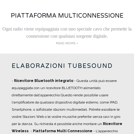
PIATTAFORMA MULTICONNESSIONE
Ogni radio viene equipaggiata con uno speciale cavo che permette la
connessione con qualsiasi sorgente digitale.
READ MORE >
ELABORAZIONI TUBESOUND
-
Ricevitore Bluetooth integrato
- Questa unità può essere
equipaggiata con un ricevitore BLUETOOTH alimentato
direttamente dall'apparecchio Questo rende possibile usare
l'amplificatore da qualsiasi dispositivo digitale esterno, come IPAD,
Smartphone, o sofisticate stazioni multimediali. Potrete ascoltare le
vostre Stazioni Web o le vostre musiche preferite senza cavi in giro
per la stanza. Su richiesta è possibile anche montare un
Ricevitore
Wireless
.
-
Piattaforma Multi Connessione
- L'apparecchio