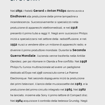
Nel
1891
i fratelli
Gerard
e
Anton Philips
danno avvio a
Eindhoven
alla produzione delle prime lampadine a
incandescenza.
Successivamente si specializzò nella
produzione di apparecchi elettromedicali, e nel
1918
presentò il primo tubo a raggi X.
Negli anni successivi Philips
iniziò a specializzarsi nel settore della radiodiffusione, e nel
1932
riuscì a vendere oltre un milione di apparecchi radio, e
divenire il primo produttore mondiale.
Durante la
Seconda
Guerra Mondiale
, l'azienda venne trasferita nelle Antille
Olandesi, per poi ritornare in Olanda a fine conflitto.
Nel
1958
Philips fu l’unica multinazionale ad avere un padiglione
dedicato all'Expo nel 1958 conosciuto come Le Poème
Electronique.
Nel secondo dopoguerra iniziò la produzione
dei primi televisori, il lancio delle musicassette del
1963
, e la
produzione del primo circuito integrato nel
1965.
Nel
1982
ha lanciato, insieme alla Sony il primo lettore di Compact disc.
Nel
1984
acquisisce il controllo della tedesca Grundig.
Negli