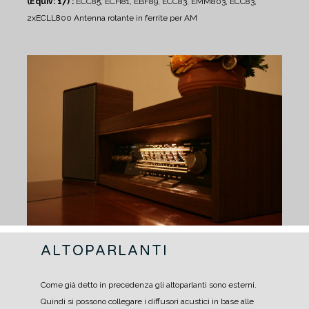
(Equiv: 17) :
ECC85, ECH81, EBF89, ECC83, EMM803, ECC83,
2xECLL800
Antenna rotante in ferrite per AM
ALTOPARLANTI
Come già detto in precedenza gli altoparlanti sono esterni.
Quindi si possono collegare i diffusori acustici in base alle