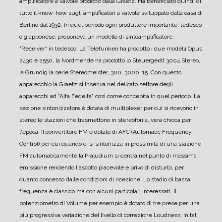
amplificatore a valvole prodotto dalla Graetz. Ha beneficiato quindi di
tutto il know-how sugli amplificatori a valvole sviluppato dalla casa di
Berlino dal 1932.
In quel periodo ogni produttore importante, tedesco
o giapponese, proponeva un modello di sintoamplificatore,
"Receiver" in tedesco. La Telefunken ha prodotto i due modelli Opus
2430 e 2550, la Nordmende ha prodotto lo Steuergerät 3004 Stereo,
la Grundig la serie Stereomeister, 300, 3000, 15.
Con questo
apparecchio la Graetz si inseriva nel delicato settore degli
apparecchi ad "Alta Fedeltà" così come concepita in quel periodo.
La
sezione sintonizzatore è dotata di multiplexer per cui si ricevono in
stereo le stazioni che trasmettono in stereofonia, vera chicca per
l'epoca.
Il convertitore FM è dotato di AFC (Automatic Frequency
Control) per cui quando ci si sintonizza in prossimità di una stazione
FM automaticamente la Praludium si centra nel punto di massima
emissione rendendo l'ascolto piacevole e privo di disturbi, per
quanto concesso dalle condizioni di ricezione.
Lo stadio di bassa
frequenza è classico ma con alcuni particolari interessati. Il
potenziometro di Volume per esempio è dotato di tre prese per una
più progressiva variazione del livello di correzione Loudness, in tal