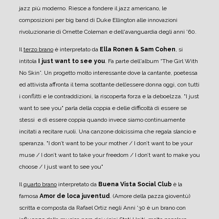
jazz più moderno. Riesce a fondere il jazz americano, le
composizioni per big band di Duke Ellington alle innovazioni
rivoluzionarie di Ornette Coleman e dell'avanguardia degli anni '60.
Il
terzo brano
è interpretato da
Ella Ronen & Sam Cohen
, si
intitola
I just want to see you
. Fa parte dell'album “The Girl With
No Skin”. Un progetto molto interessante dove la cantante, poetessa
ed attivista affronta il tema scottante dell’essere donna oggi, con tutti
i conflitti e le contraddizioni, la riscoperta forza e la deboelzza. "I just
want to see you" parla della coppia e delle difficoltà di essere se
stessi e di essere coppia quando invece siamo continuamente
incitati a recitare ruoli. Una canzone dolcissima che regala slancio e
speranza. "I don’t want to be your mother / I don’t want to be your
muse / I don’t want to take your freedom / I don’t want to make you
choose / I just want to see you"
Il
quarto brano
interpretato da
Buena Vista Social Club
è la
famosa
Amor de loca juventud
. (Amore della pazza gioventù)
scritta e composta da Rafael Ortiz negli Anni '30 è un brano con