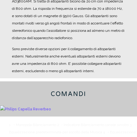
AD3800AM.
Si tratta di altoparlanti bicono da 2o cm con impedenza
di 800 ohm.
La risposta in frequenza si estende da 70 a 18000 Hz,
e sono dotati di un magnete di 9500 Gauss.
Gli altoparlanti sono
montati rivolti verso gli angoli frontali in modo di accentuare l'effetto
stereofonico quando l'ascoltatore si posiziona ad almeno un metro di
distanza dall'apparecchio radiofonico.
Sono previste diverse opzioni per il collegamento di altoparlanti
esterni. Naturalmente anche eventuali altoparlanti esterni devono
avre una impedenza di 800 ohm.
E’ possibile collegare altoparlanti
esterni, escludendo o meno gli altoparlanti interni.
COMANDI
1 - Manopola Bilanciamento
2 - Indicatore Bilanciamento canale sinistro
3 -
Equalizzazione predeterminata per ascolto della Musica
4 - Equalizzazione