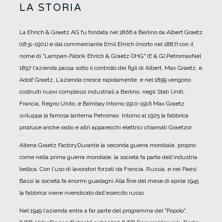
LA STORIA
La Ehrich & Graetz AG fu fondata nel 1866 a Berlino da Albert Graetz
(1831-1901) e dal commerciante Emil Ehrich (morto nel 1887) con il
nome di "Lampen-Fabrik Ehrich & Graetz OHG" (E & G).
PetromaxNel
1897 l'azienda passa sotto il controllo dei figli di Albert, Max Graetz, e
Adolf Graetz. L'azienda cresce rapidamente, e nel 1899 vengono
costruiti nuovi complessi industriali a Berlino, negli Stati Uniti,
Francia, Regno Unito, e Bombay.
Intorno 1910-1916 Max Graetz
sviluppa la famosa lanterna Petromax. Intorno al 1925 la fabbrica
produce anche radio e altri apparecchi elettrici chiamati Graetzor.
Altena Graetz FactoryDurante la seconda guerra mondiale, proprio
come nella prima guerra mondiale, la società fa parte dell'industria
bellica. Con l'uso di lavoratori forzati da Francia, Russia, e nei Paesi
Bassi la società fa enormi guadagni.
Alla fine del mese di aprile 1945
la fabbrica viene rivendicato dall'esercito russo.
Nel 1949 l'azienda entra a far parte del programma del "Popolo",