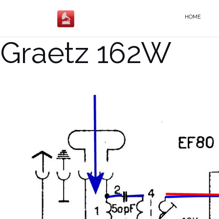
Salta
al
HOME
contenuto
Graetz 162W