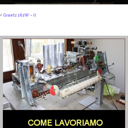
Graetz 162W – it