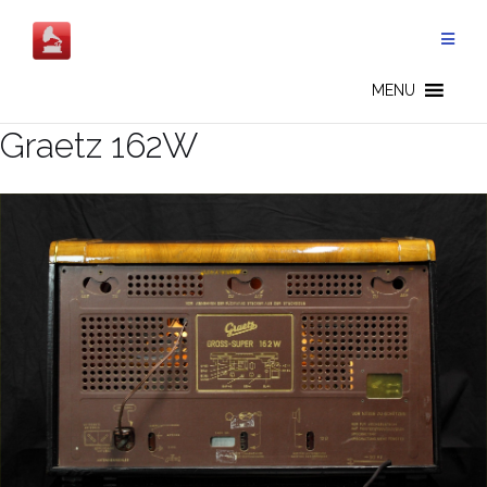
Salta
al
contenuto
MENU
Graetz 162W