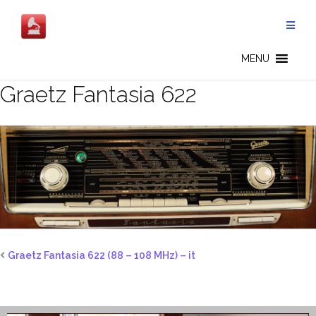
Salta
al
contenuto
MENU
Graetz Fantasia 622
Graetz Fantasia 622 (88 – 108 MHz) – it