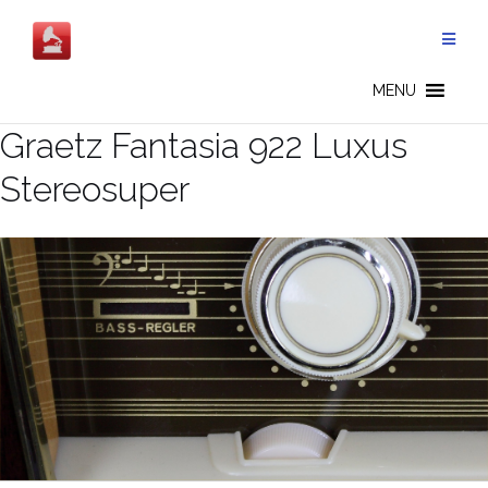
Salta
al
contenuto
MENU
Graetz Fantasia 922 Luxus
Stereosuper