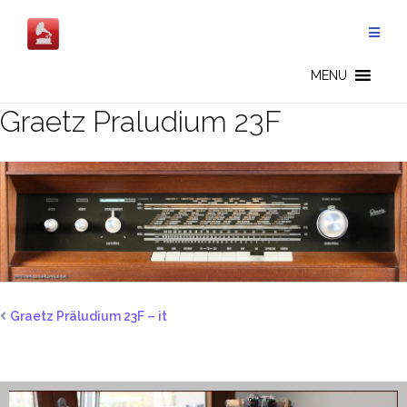
Salta
al
contenuto
MENU
Graetz Praludium 23F
Graetz Präludium 23F – it