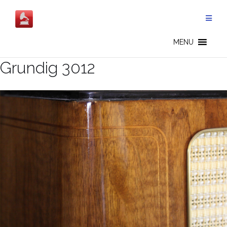
Salta
al
contenuto
MENU
Grundig 3012