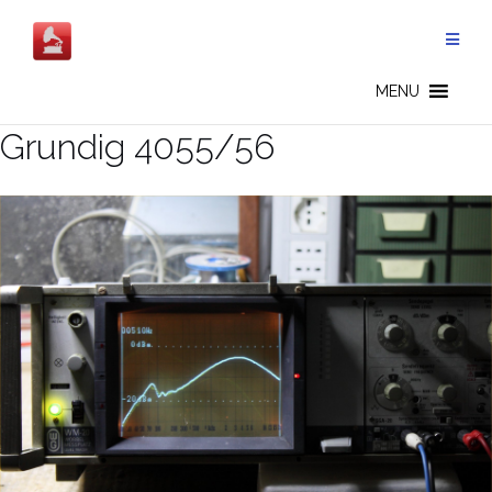
Salta
al
contenuto
MENU
Grundig 4055/56