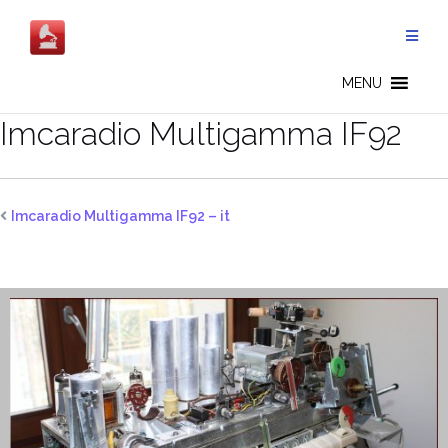
Salta
al
contenuto
MENU
Imcaradio Multigamma IF92
Imcaradio Multigamma IF92 – it