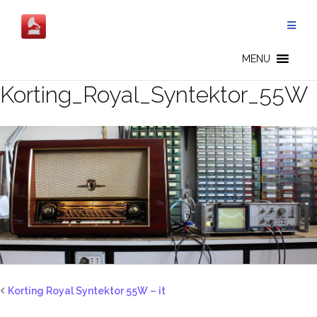
Salta
al
contenuto
MENU
Korting_Royal_Syntektor_55W
Korting Royal Syntektor 55W – it