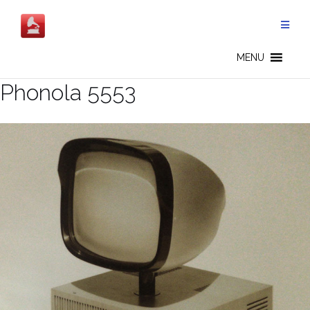
Salta
al
contenuto
MENU
Phonola 5553