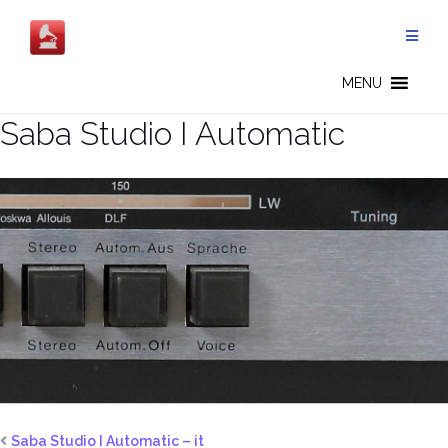
Salta
al
contenuto
MENU
Saba Studio I Automatic
Saba Studio I Automatic – it