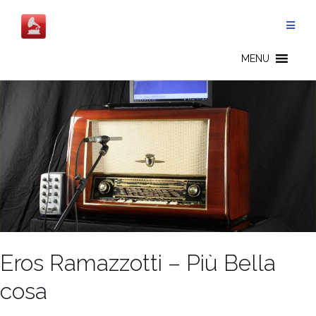
Salta
al
contenuto
MENU
Eros Ramazzotti – Più Bella
cosa