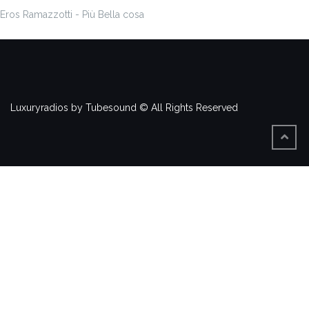
Eros Ramazzotti - Più Bella cosa
Luxuryradios by Tubesound © All Rights Reserved