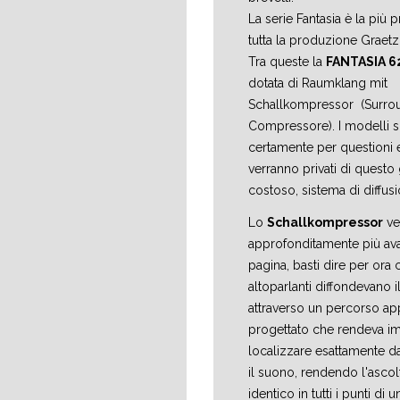
La serie Fantasia è la più p
tutta la produzione Graetz
Tra queste la
FANTASIA 6
dotata di Raumklang mit
Schallkompressor (Surro
Compressore). I modelli s
certamente per questioni
verranno privati di questo
costoso, sistema di diffus
Lo
Schallkompressor
ve
approfonditamente più avan
pagina, basti dire per ora 
altoparlanti diffondevano 
attraverso un percorso a
progettato che rendeva im
localizzare esattamente d
il suono, rendendo l'asco
identico in tutti i punti di 