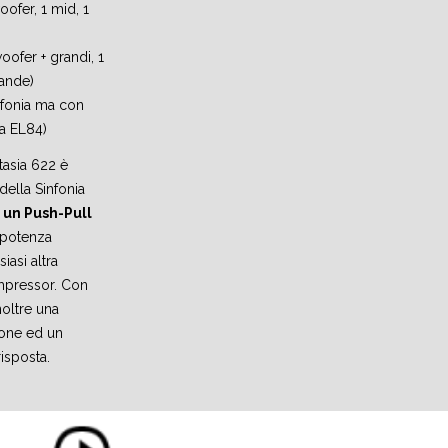
oofer, 1 mid, 1
woofer + grandi, 1
rande)
infonia ma con
na EL84)
tasia 622 è
della Sinfonia
è un Push-Pull
 potenza
iasi altra
mpressor. Con
inoltre una
ione ed un
risposta.