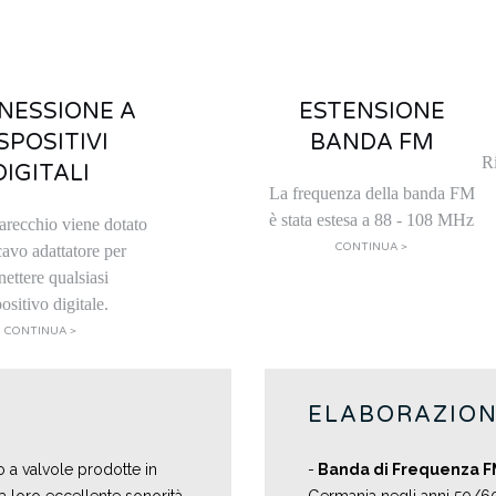
NESSIONE A
ESTENSIONE
SPOSITIVI
BANDA FM
Ri
DIGITALI
La frequenza della banda FM
è stata estesa a 88 - 108 MHz
arecchio viene dotato
CONTINUA >
cavo adattatore per
nettere qualsiasi
ositivo digitale.
CONTINUA >
ELABORAZION
 a valvole prodotte in
-
B
anda di Frequenza FM