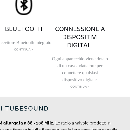
BLUETOOTH
CONNESSIONE A
DISPOSITIVI
cevitore Bluetooth integrato
DIGITALI
CONTINUA >
Ogni apparecchio viene dotato
di un cavo adattatore per
connettere qualsiasi
dispositivo digitale.
CONTINUA >
I TUBESOUND
 allargata a 88 - 108 MHz.
Le radio a valvole prodotte in