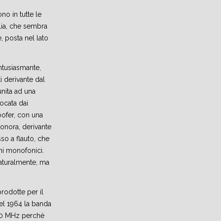
ono in tutte le
glia, che sembra
 posta nel lato
entusiasmante,
i derivante dal
unita ad una
ocata dai
ofer, con una
onora, derivante
o a flauto, che
hi monofonici.
naturalmente, ma
.
prodotte per il
l 1964 la banda
100 MHz perchè