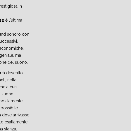
restigiosa in
.
22
è l'ultima
und sonoro con
uccessivi,
 economiche,
 geniale, ma
ione del suono.
rrà descritto
ti, nella
che alcuni
il suono
ppositamente
possibile
a dove arrivasse
lto esattamente
una stanza.