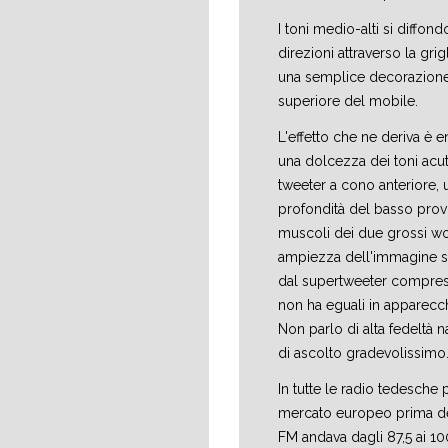
I toni medio-alti si diffond
direzioni attraverso la gri
una semplice decorazione,
superiore del mobile.
L'effetto che ne deriva è 
una dolcezza dei toni acut
tweeter a cono anteriore, 
profondità del basso prov
muscoli dei due grossi wo
ampiezza dell'immagine s
dal supertweeter compress
non ha eguali in apparecc
Non parlo di alta fedeltà 
di ascolto gradevolissimo
In tutte le radio tedesche 
mercato europeo prima de
FM andava dagli 87,5 ai 