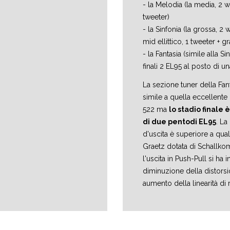
- la Melodia (la media, 2 w
tweeter)
- la Sinfonia (la grossa, 2 
mid ellittico, 1 tweeter + g
- la Fantasia (simile alla S
finali 2 EL95 al posto di u
La sezione tuner della Fan
simile a quella eccellente 
522 ma
lo stadio finale 
di due pentodi EL95
. La
d'uscita è superiore a quals
Graetz dotata di Schallko
l'uscita in Push-Pull si ha 
diminuzione della distors
aumento della linearità di 