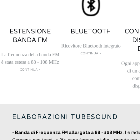
ESTENSIONE
BLUETOOTH
CON
BANDA FM
DI
Ricevitore Bluetooth integrato
CONTINUA >
La frequenza della banda FM
è stata estesa a 88 - 108 MHz
Ogni app
CONTINUA >
di un 
con
disp
ELABORAZIONI TUBESOUND
-
B
anda di Frequenza FM allargata a 88 - 108 MHz.
Le radio