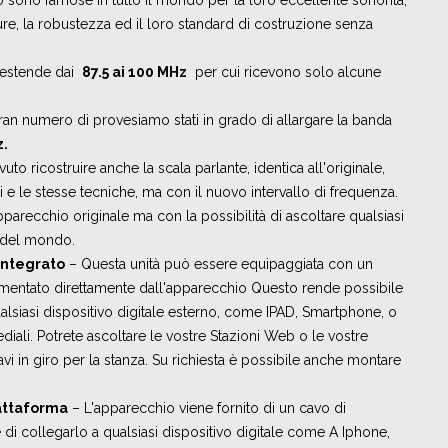
 sono famose in tutto il mondo per la loro eccellente sonorità,
ture, la robustezza ed il loro standard di costruzione senza
 estende dai
87.5 ai 100 MHz
per cui ricevono solo alcune
ran numero di provesiamo stati in grado di allargare la banda
z.
o ricostruire anche la scala parlante, identica all'originale,
ali e le stesse tecniche, ma con il nuovo intervallo di frequenza.
 apparecchio originale ma con la possibilità di ascoltare qualsiasi
e del mondo.
integrato
– Questa unità può essere equipaggiata con un
mentato direttamente dall'apparecchio Questo rende possibile
ualsiasi dispositivo digitale esterno, come IPAD, Smartphone, o
ediali. Potrete ascoltare le vostre Stazioni Web o le vostre
vi in giro per la stanza. Su richiesta è possibile anche montare
attaforma
– L'apparecchio viene fornito di un cavo di
i collegarlo a qualsiasi dispositivo digitale come A Iphone,