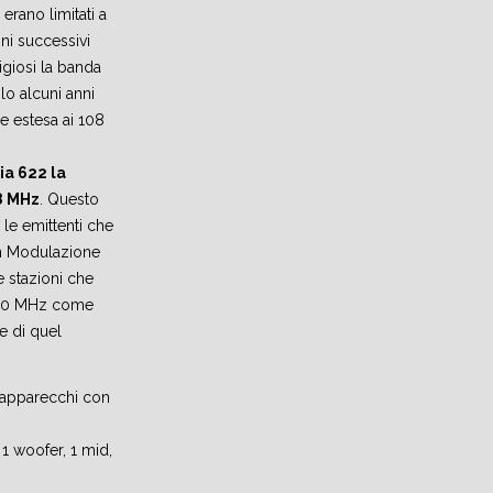
 erano limitati a
ni successivi
igiosi la banda
lo alcuni anni
e estesa ai 108
ia 622 la
8 MHz
. Questo
 le emittenti che
in Modulazione
 stazioni che
 100 MHz come
he di quel
i apparecchi con
 1 woofer, 1 mid,