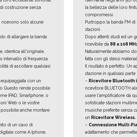
 loro eccellente sonorità,
Germania negli anni 50/60
d di costruzione senza
la bellezza delle loro fini
compromessi.
 ricevono solo alcune
Purtroppo la banda FM di
stazioni.
do di allargare la banda
Dopo attenti studi ed un g
ricevibile da
88 a 108 MH
 identica all'originale,
Naturalmente abbiamo dovut
vo intervallo di frequenza.
fatta con gli stessi materi
ilità di ascoltare qualsiasi
Il risultato è perfetto. Un
stazione in qualsiasi part
 equipaggiata con un
–
Ricevitore Bluetooth 
io Questo rende possibile
ricevitore BLUETOOTH ali
 come IPAD, Smartphone, o
usare l'amplificatore da q
zioni Web o le vostre
sofisticate stazioni multim
 è possibile anche montare
musiche preferite senza ca
un
Ricevitore Wireless.
ito di un cavo di
–
Connessione Multi-Pi
 digitale come A Iphone,
adattamento che permette d