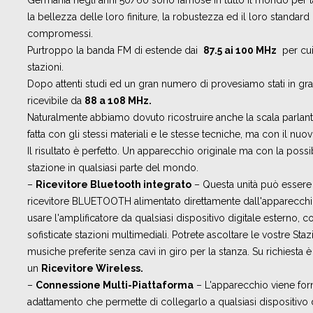
Germania negli anni 50/60 sono famose in tutto il mondo per la
la bellezza delle loro finiture, la robustezza ed il loro standar
compromessi.
Purtroppo la banda FM di estende dai
87.5 ai 100 MHz
per cui
stazioni.
Dopo attenti studi ed un gran numero di provesiamo stati in gra
ricevibile da
88 a 108 MHz.
Naturalmente abbiamo dovuto ricostruire anche la scala parlante,
fatta con gli stessi materiali e le stesse tecniche, ma con il nuo
Il risultato è perfetto. Un apparecchio originale ma con la possib
stazione in qualsiasi parte del mondo.
–
Ricevitore Bluetooth integrato
– Questa unità può essere
ricevitore BLUETOOTH alimentato direttamente dall'apparecch
usare l'amplificatore da qualsiasi dispositivo digitale esterno,
sofisticate stazioni multimediali. Potrete ascoltare le vostre Sta
musiche preferite senza cavi in giro per la stanza. Su richiesta
un
Ricevitore Wireless.
–
Connessione Multi-Piattaforma
– L'apparecchio viene forn
adattamento che permette di collegarlo a qualsiasi dispositivo