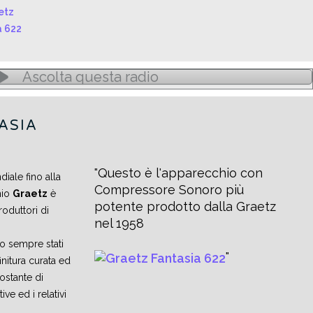
Ascolta questa radio
ASIA
Questo è l'apparecchio con
iale fino alla
Compressore Sonoro più
hio
Graetz
è
potente prodotto dalla Graetz
roduttori di
nel 1958
o sempre stati
initura curata ed
ostante di
ve ed i relativi