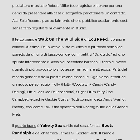
produttore musicale Robert Millar fece registrare il brano per una
demo da presentare alla casa discografica per ottenere un contratto.
Alla Epic Records piaque talmente che lo pubblicò esattamente così,
senza farlo registrare nuovamente in studio.
Il
terzo brano
è
Walk On The Wild Side
di
Lou Reed
. Il brano è
conosciutissimo. Dal punto di vista musicale è piuttosto semplice,
sorretto da un giro di basso con dei cori ripetitivi "Du du du" ed uno
spunto interessante di assolo di sassofono baritono. Il testo è invece
quanto di più provocatorio si potesse immaginare all'epoca. Parla del
mondo gender e della prostituzione maschile. Ogni verso introduce
un nuovo personaggio, Holly (Holly Woodlawn), Candy (Candy
Darling), Little Joe (Joe Dallesandero), Sugar Plum Fairy (Joe
Campbell) e Jackie (Jackie Curtis). Tutti compari della Andy Warhol
Factory, così come Lou. Uno spaccato dell'underground della Grande
Mela.
Il
quarto brano
è
Yakety Sax
scritto dal sassofonista
Boots
Randolph
e dal chitarrista James Q. "Spider" Rich. Il brano è