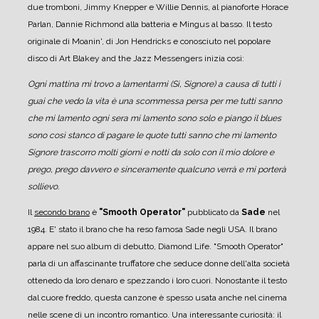
due tromboni, Jimmy Knepper e Willie Dennis, al pianoforte Horace
Parlan, Dannie Richmond alla batteria e Mingus al basso.
Il testo
originale di Moanin', di Jon Hendricks e conosciuto nel popolare
disco di Art Blakey and the Jazz Messengers inizia così:
Ogni mattina mi trovo a lamentarmi (Sì, Signore)
a causa di tutti i
guai che vedo
la vita è una scommessa persa per me
tutti sanno
che mi lamento
ogni sera mi lamento
sono solo e piango il blues
sono così stanco di pagare le quote
tutti sanno che mi lamento
Signore trascorro molti giorni e notti da solo con il mio dolore
e
prego, prego davvero e sinceramente
qualcuno verrà e mi porterà
sollievo.
Il
secondo brano
è
"Smooth Operator"
pubblicato da
Sade
nel
1984. E' stato il brano che ha reso famosa Sade negli USA. Il brano
appare nel suo album di debutto, Diamond Life. "Smooth Operator"
parla di un affascinante truffatore che seduce donne dell'alta società
ottenedo da loro denaro e spezzando i loro cuori.
Nonostante il testo
dal cuore freddo, questa canzone è spesso usata anche nel cinema
nelle scene di un incontro romantico.
Una interessante curiosità: il