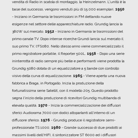
vendita di Radio in scatola di montaggio, la Heinzelmann. L'unità è la
base del successo, vengono venduti più di 15.000 esemplari.
1950
- Iniziano in Germania le trasmissioni in FM dettando nuove
esigenze nel settore delle apparecchiature radio. Grundig lancia la
380W sul mercato.
1952
- Iniziano in Germania le trasmissioni del
primo canale TV. Dopo intense ricerche Grundi lancia sul mercato il
suo primo TV, l'FS080. Nello stesso anno viene commercializzato il
primo registratore portatile, il Reporter 500L.
1956
- Dopo una serie
ininterrotta di radio sempre più belle e performanti viene prodotta la
Grundig 5080 dotata di un equalizzatore a 5 bande con controllo
visivo della curva di equalizzazione.
1965
- Viene aperta una nuova
fabbrica a Braga, in Portogallo. Inizia la produzione della
fortunatissima serie Satellit, con il modello 205. Questo prodotto
segna l'inizio della produzione di ricevitori Grundig multibanda di
elevata qualità.
1970
- Inizia la commercializzazione dei diffusori
sferici Audiorama 7000 con dodici altoparlanti all'interno di un
diffusore sferico.
1976
- Grundig produce il registratore semi-
professionale TS 1000.
1980
- Grande successo di due prodotti ai
massimi livelli dell'HIFI, il sintonizzatore ST 6000 ed i diffusori