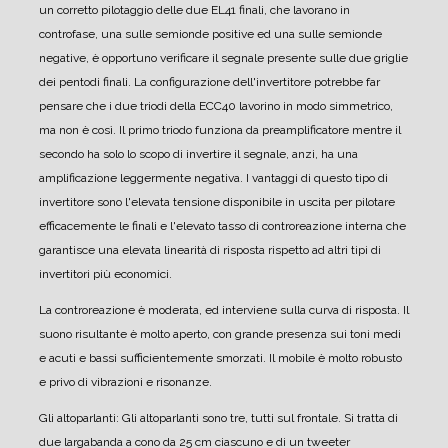
un corretto pilotaggio delle due EL41 finali, che lavorano in
controfase, una sulle semionde positive ed una sulle semionde
negative, è opportuno verificare il segnale presente sulle due griglie
dei pentodi finali. La configurazione dell'invertitore potrebbe far
pensare che i due triodi della ECC40 lavorino in modo simmetrico,
ma non è così. Il primo triodo funziona da preamplificatore mentre il
secondo ha solo lo scopo di invertire il segnale, anzi, ha una
amplificazione leggermente negativa. I vantaggi di questo tipo di
invertitore sono l'elevata tensione disponibile in uscita per pilotare
efficacemente le finali e l'elevato tasso di controreazione interna che
garantisce una elevata linearità di risposta rispetto ad altri tipi di
invertitori più economici.
La controreazione è moderata, ed interviene sulla curva di risposta. Il
suono risultante è molto aperto, con grande presenza sui toni medi
e acuti e bassi sufficientemente smorzati.
Il mobile è molto robusto
e privo di vibrazioni e risonanze.
Gli altoparlanti:
Gli altoparlanti sono tre, tutti sul frontale.
Si tratta di
due largabanda a cono da 25 cm ciascuno e di un tweeter