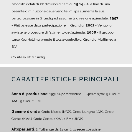
Monolith dotati di 22 diffusori dinamici.
1984
- Alla fine di una
pesante diminuzione delle vendite Philips aumenta la sua
partecipazione in Grundig ed assume la direzione aziendale.
1997
- Philips esce dalla partecipazione in Grundig.
2003
- Vengono
avviate le procedure di fallimento dell'azienda.
2008
- Il gruppo
turco Koç Holding prende il totale controllo di Grundig Multimedia
B.V.
Courtesy of: Grundig
CARATTERISTICHE PRINCIPALI
Anno di produzione
: 1951
Supereterodina IF: 468/10700
9 Circuiti
AM - 9 Circuiti FM
Gamme d'onda
: Onde Medie (MW), Onde Lunghe (LW), Onde
Corte1 (KW1), Onde Corte2 (KW2), FM (UKW)
Altoparlanti
:
2 Fullrange da 24 cm
1 tweeter coassiale