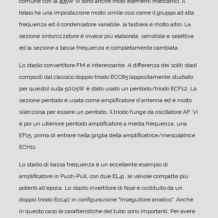
comune con la 495W vi sono anche molti elementi meccanici, il
telaio ha una impostazione molto simile così come il gruppo ad alta
frequenza ed il condensatore variabile, la tastiera e molto altro. La
sezione sintonizzatore è invece più elaborata, sensibile e selettiva
ed la sezione a bassa frequenza è completamente cambiata.
Lo stadio convertitore FM è interessante. A differenza dei soliti stadi
composti dal classico doppio triodo ECC85 (appositamente studiato
per questo) sulla 5005W è stato usato un pentodo/triodo ECF12. La
sezione pentodo è usata come amplificatore d'antenna ed è molto
silenziosa per essere un pentodo. Il triodo funge da oscillatore AF. Vi
è poi un ulteriore pentodo amplificatore a media frequenza, una
EF15, prima di entrare nella griglia della amplificatrice/mescolatrice
ECH11.
Lo stadio di bassa frequenza è un eccellente esempio di
amplificatore in Push-Pull, con due EL41, le valvole compatte più
potenti all'epoca.
Lo stadio invertitore di fase è costituito da un
doppio triodo Ecc40 in configurazione "Inseguitore anodico". Anche
in questo caso le caratteristiche del tubo sono importanti. Per avere