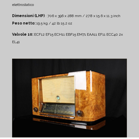
elettrostatico
Dimensioni (LHP)
: 706 x 396 x 288 mm / 27.8 x 15.6 x 11.3 inch
Peso netto:
19.5 kg / 42 lb 15.2 oz
Valvole 10:
ECF12 EF15 ECH11 EBF15 EM71 EAA11 EF11 ECC40 2x
EL41