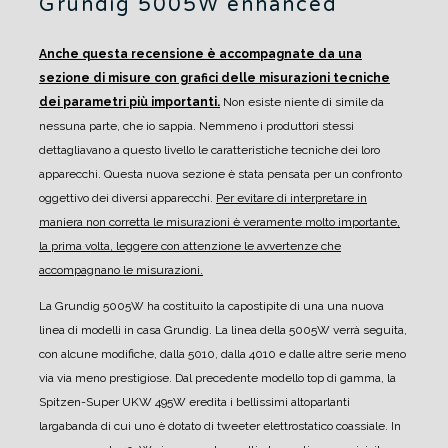
Grundig 5005W enhanced
Anche questa recensione è accompagnate da una
sezione di misure con grafici delle misurazioni tecniche
dei parametri più importanti.
Non esiste niente di simile da
nessuna parte, che io sappia. Nemmeno i produttori stessi
dettagliavano a questo livello le caratteristiche tecniche dei loro
apparecchi.
Questa nuova sezione è stata pensata per un confronto
oggettivo dei diversi apparecchi.
Per evitare di interpretare in
maniera non corretta le misurazioni è veramente molto importante,
la prima volta, leggere con attenzione le avvertenze che
accompagnano le misurazioni.
La Grundig 5005W ha costituito la capostipite di una una nuova
linea di modelli in casa Grundig. La linea della 5005W verrà seguita,
con alcune modifiche, dalla 5010, dalla 4010 e dalle altre serie meno
via via meno prestigiose.
Dal precedente modello top di gamma, la
Spitzen-Super UKW 495W eredita i bellissimi altoparlanti
largabanda di cui uno è dotato di tweeter elettrostatico coassiale.
In