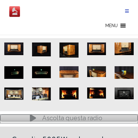
Salta
al
contenuto
5005W - IT
MENU
Ascolta questa radio