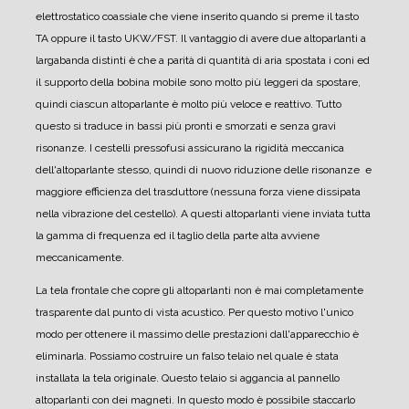
elettrostatico coassiale che viene inserito quando si preme il tasto
TA oppure il tasto UKW/FST.
Il vantaggio di avere due altoparlanti a
largabanda distinti è che a parità di quantità di aria spostata i coni ed
il supporto della bobina mobile sono molto più leggeri da spostare,
quindi ciascun altoparlante è molto più veloce e reattivo. Tutto
questo si traduce in bassi più pronti e smorzati e senza gravi
risonanze.
I cestelli pressofusi assicurano la rigidità meccanica
dell'altoparlante stesso, quindi di nuovo riduzione delle risonanze e
maggiore efficienza del trasduttore (nessuna forza viene dissipata
nella vibrazione del cestello).
A questi altoparlanti viene inviata tutta
la gamma di frequenza ed il taglio della parte alta avviene
meccanicamente.
La tela frontale che copre gli altoparlanti non è mai completamente
trasparente dal punto di vista acustico.
Per questo motivo l'unico
modo per ottenere il massimo delle prestazioni dall'apparecchio è
eliminarla.
Possiamo costruire un falso telaio nel quale è stata
installata la tela originale. Questo telaio si aggancia al pannello
altoparlanti con dei magneti.
In questo modo è possibile staccarlo