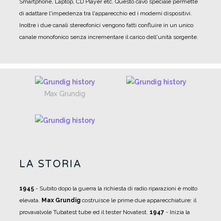
Smartphone, Laptop, CD Player etc. Questo cavo speciale permette
di adattare l'impedenza tra l'apparecchio ed i moderni dispositivi.
Inoltre i due canali stereofonici vengono fatti confluire in un unico
canale monofonico senza incrementare il carico dell'unità sorgente.
Max Grundig
LA STORIA
1945
- Subito dopo la guerra la richiesta di radio riparazioni è molto
elevata.
Max Grundig
costruisce le prime due apparecchiature: il
provavalvole Tubatest tube ed il tester Novatest.
1947
- Inizia la