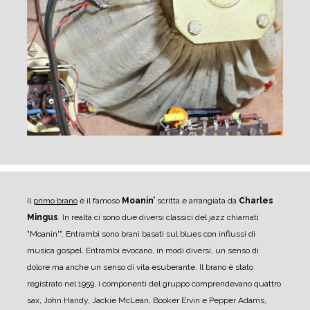
Il
primo brano
è il famoso
Moanin’
scritta e arrangiata da
Charles
Mingus
. In realtà ci sono due diversi classici del jazz chiamati
"Moanin'". Entrambi sono brani basati sul blues con influssi di
musica gospel. Entrambi evocano, in modi diversi, un senso di
dolore ma anche un senso di vita esuberante.
Il brano è stato
registrato nel 1959, i componenti del gruppo comprendevano quattro
sax, John Handy, Jackie McLean, Booker Ervin e Pepper Adams,