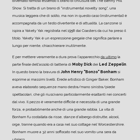
diventato famoso essendo il brano di chiusura del The Benny Hill
Show. Si tratta di un brano di "instrumental novelty song", una
musica leggera che di solito, ma non in questo caso (instrumental) è
accompagnata da un testo divertente e di attualità. La canzone si
ispira a Yakety Yak registrata nel 1958 dai Coasters da cui ha preso il
titolo. Yakety Yak è un espressione gergale che significa parlare a
lungo per niente, chiacchierare inutilmente.
E per mettere veramente a dura prova l'apparecchio
da ultimo
la
parte finale dell'assolo di batteria di
Moby Dick
dei
Led Zeppelin
.
In questo brano la bravura di
John Henry "Bonzo" Bonham
si
esprime ai massimi livelli. Erede artistico di Ginger Baker, Bonham
aveva elaborato sequenze mano destra/mano sinistra/piede
spettacolari, che gli riuscivano particolarmente esaltanti nei concerti
dal vivo. Il pezzo è veramente difficile e necessita di una grande
forza, e probabilmente anche di una grande rabbia. La vita di
Bonham fu costallata da risse, stanze d'albergo distrutte, alcool,
orge, tranne quando era a casa nel suo cottage nel Worcestershire.
Bonham muore a 32 anni soffocato nel suo vomito una sera da
ubriaco.