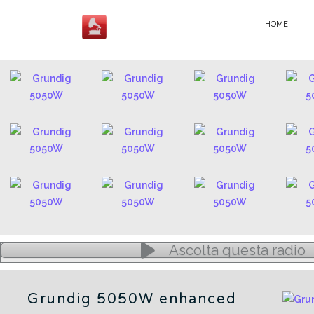
Salta
al
HOME
5050 - IT
contenuto
Ascolta questa radio
Grundig 5050W enhanced