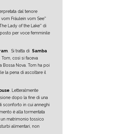
terpretata dal tenore
 vom Fräulein vom See''
The Lady of the Lake'' di
omposto per voce femminile
ram
. Si tratta di
Samba
 Tom, così si faceva
la Bossa Nova. Tom ha poi
e la pena di ascoltare il
ouse
. Letteralmente
essione dopo la fine di una
di sconforto in cui anneghi
rimento è alla tormentata
o un matrimonio tossico
turbi alimentari, non