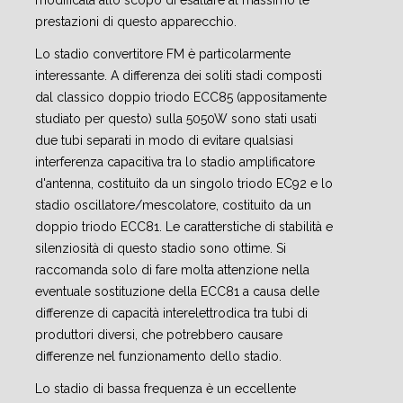
modificata allo scopo di esaltare al massimo le
prestazioni di questo apparecchio.
Lo stadio convertitore FM è particolarmente
interessante. A differenza dei soliti stadi composti
dal classico doppio triodo ECC85 (appositamente
studiato per questo) sulla 5050W sono stati usati
due tubi separati in modo di evitare qualsiasi
interferenza capacitiva tra lo stadio amplificatore
d'antenna, costituito da un singolo triodo EC92 e lo
stadio oscillatore/mescolatore, costituito da un
doppio triodo ECC81. Le caratterstiche di stabilità e
silenziosità di questo stadio sono ottime. Si
raccomanda solo di fare molta attenzione nella
eventuale sostituzione della ECC81 a causa delle
differenze di capacità interelettrodica tra tubi di
produttori diversi, che potrebbero causare
differenze nel funzionamento dello stadio.
Lo stadio di bassa frequenza è un eccellente