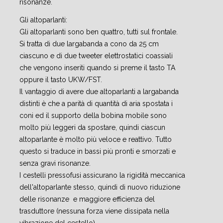
risonanze.
Gli altoparlanti:
Gli altoparlanti sono ben quattro, tutti sul frontale.
Si tratta di due largabanda a cono da 25 cm
ciascuno e di due tweeter elettrostatici coassiali
che vengono inseriti quando si preme il tasto TA
oppure il tasto UKW/FST.
Il vantaggio di avere due altoparlanti a largabanda
distinti è che a parità di quantità di aria spostata i
coni ed il supporto della bobina mobile sono
molto più leggeri da spostare, quindi ciascun
altoparlante è molto più veloce e reattivo. Tutto
questo si traduce in bassi più pronti e smorzati e
senza gravi risonanze.
I cestelli pressofusi assicurano la rigidità meccanica
dell'altoparlante stesso, quindi di nuovo riduzione
delle risonanze e maggiore efficienza del
trasduttore (nessuna forza viene dissipata nella