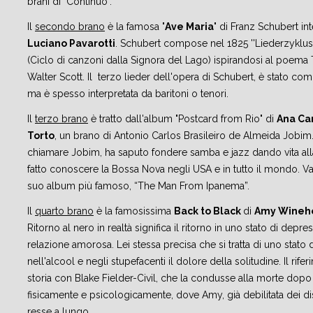
brani di "Continuo".
Il
secondo brano
è la famosa "
Ave Maria
" di Franz Schubert in
Luciano Pavarotti
. Schubert compose nel 1825 ''Liederzyklus
(Ciclo di canzoni dalla Signora del Lago) ispirandosi al poema 
Walter Scott. Il terzo lieder dell'opera di Schubert, è stato c
ma è spesso interpretata da baritoni o tenori.
Il
terzo brano
è tratto dall'album "Postcard from Rio" di
Ana Ca
Torto
, un brano di Antonio Carlos Brasileiro de Almeida Jobim.
chiamare Jobim, ha saputo fondere samba e jazz dando vita al
fatto conoscere la Bossa Nova negli USA e in tutto il mondo. Val
suo album più famoso, “The Man From Ipanema”.
Il
quarto brano
è la famosissima
Back to Black
di
Amy Wineh
Ritorno al nero in realtà significa il ritorno in uno stato di depr
relazione amorosa. Lei stessa precisa che si tratta di uno stato 
nell'alcool e negli stupefacenti il dolore della solitudine. Il rife
storia con Blake Fielder-Civil, che la condusse alla morte dop
fisicamente e psicologicamente, dove Amy, già debilitata dei dis
resse a lungo.