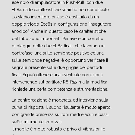
esempio di amplificatore in Push-Pull, con due
EL84 dalle caratteristiche soniche ben conosciute.
Lo stadio invertitore di fase è costituito da un
doppio triodo Ecc81 in configurazione "Inseguitore
anodico". Anche in questo caso le caratteristiche
del tubo sono importanti. Per avere un corretto
pilotaggio delle due EL84 finali, che lavorano in
controfase, una sulle semionde positive ed una
sulle semionde negative, è opportuno verificare il
segnale presente sulle due griglie dei pentodi
finali. Si può ottenere una eventuale correzione
intervenendo sul partitore R8-R53 ma la modifica
richiede una certa competenza e strumentazione.
La controreazione è moderata, ed interviene sulla
curva di risposta. Il suono risultante è molto aperto,
con grande presenza sui toni medi e acuti e bassi
sufficientemente smorzati.
Il mobile è molto robusto e privo di vibrazioni e