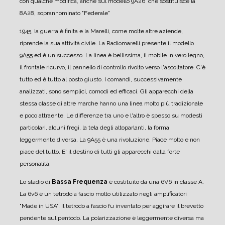
con qualche modifica, anche sul modello 9A26 che sostituisce la
8A28, soprannominato "Federale"
1945, la guerra è finita e la Marelli, come molte altre aziende,
riprende la sua attività civile. La Radiomarelli presente il modello
9A55 ed è un successo.
La linea è bellissima, il mobile in vero legno,
il frontale ricurvo, il pannello di controllo rivolto verso l'ascoltatore. C'è
tutto ed è tutto al posto giusto.
I comandi, successivamente
analizzati, sono semplici, comodi ed efficaci.
Gli apparecchi della
stessa classe di altre marche hanno una linea molto più tradizionale
e poco attraente. Le differenze tra uno e l'altro è spesso su modesti
particolari, alcuni fregi, la tela degli altoparlanti, la forma
leggermente diversa.
La 9A55 è una rivoluzione. Piace molto e non
piace del tutto.
E' il destino di tutti gli apparecchi dalla forte
personalità.
Lo stadio di
Bassa Frequenza
è costituito da una 6V6 in classe A.
La 6v6 è un tetrodo a fascio molto utilizzato negli amplificatori
"Made in USA".
Il tetrodo a fascio fu inventato per aggirare il brevetto
pendente sul pentodo. La polarizzazione è leggermente diversa ma