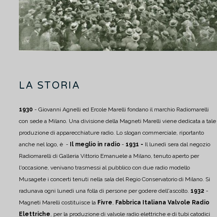
LA STORIA
1930
- Giovanni Agnelli ed Ercole Marelli fondano il marchio Radiomarelli
con sede a Milano. Una divisione della Magneti Marelli viene dedicata a tale
produzione di apparecchiature radio. Lo slogan commerciale, riportanto
anche nel logo, è -
Il meglio in radio
-
1931 -
Il lunedì sera dal negozio
Radiomarelli di Galleria Vittorio Emanuele a Milano, tenuto aperto per
l'occasione, venivano trasmessi al pubblico con due radio modello
Musagete i concerti tenuti nella sala del Regio Conservatorio di Milano. Si
radunava ogni lunedì una folla di persone per godere dell'ascolto.
1932
-
Magneti Marelli costituisce la
Fivre
,
Fabbrica Italiana Valvole Radio
Elettriche
, per la produzione di valvole radio elettriche e di tubi catodici