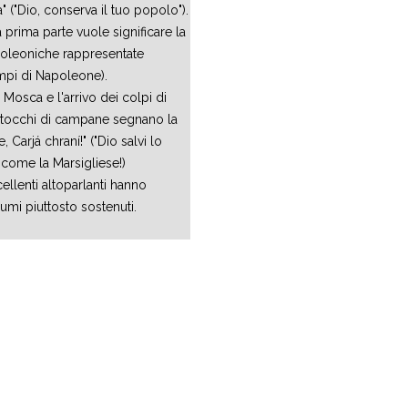
 ("Dio, conserva il tuo popolo").
 prima parte vuole significare la
apoleoniche rappresentate
mpi di Napoleone).
 Mosca e l'arrivo dei colpi di
Rintocchi di campane segnano la
 Carjá chraní!" ("Dio salvi lo
 come la Marsigliese!)
ellenti altoparlanti hanno
umi piuttosto sostenuti.