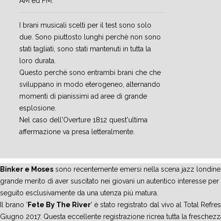
AM ed FM.
I brani musicali scelti per il test sono solo
due. Sono piuttosto lunghi perchè non sono
stati tagliati, sono stati mantenuti in tutta la
loro durata.
Questo perchè sono entrambi brani che che
sviluppano in modo eterogeneo, alternando
momenti di pianissimi ad aree di grande
esplosione.
Nel caso dell'Overture 1812 quest'ultima
affermazione va presa letteralmente.
Binker e Moses
sono recentemente emersi nella scena jazz londines
grande merito di aver suscitato nei giovani un autentico interesse p
seguito esclusivamente da una utenza più matura.
Il brano '
Fete By The River
' è stato registrato dal vivo al Total Ref
Giugno 2017. Questa eccellente registrazione ricrea tutta la freschezza