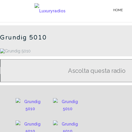
Salta
al
HOME
5010 - IT
contenuto
Grundig 5010
Ascolta questa radio