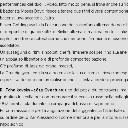
performances del duo. Il video, fatto molto bene, si trova anche su Yo
Il batterista Moses Boyd riesce a tenere due ritmi diversi contempor
batteristi uno accanto all'altro.
Binker Golding usa tutta l'escursione del sassofono alternando note 
dirompenti e di grande effetto. Binker alterna in maniera molto istintiv
esplosioni di note coloratissime che riempono l'ambiente e riescono a
ascoltatori.
Un susseguirsi di ritmi sincopati che fa rimanere sospesi fino alla fin
un applauso liberatorio e di profonda compartecipazione.
C'è profumo di Jazz dei grandi maestri,
La Grundig 5010, con la sua potenza e la sua dinamica, riesce ad espr
espressiva del duo con un realismo che si stenta a credere provenga
P.I.Tchaikovsky - 1812 Overture
: uno dei pezzi più controversi ma
pubblico fu scritta per commemorare il successo russo nella battagl
1812 combattuta durante la campagna di Russia di Napoleone.
Fu commissionata per l'inaugurazione della gigantesca Cattedrale di C
su ordine dello Zar Alessandro I come memoriale per la vittoria russa
napoleonico.