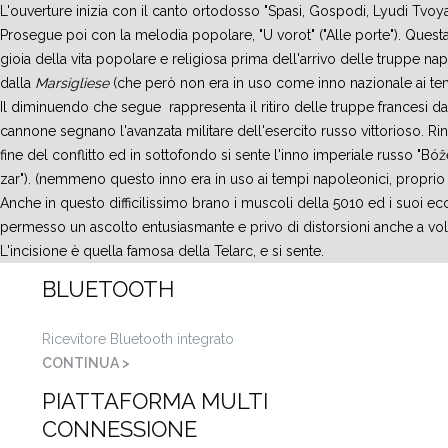
L'ouverture inizia con il canto ortodosso "Spasi, Gospodi, Lyudi Tvoya"
Prosegue poi con la melodia popolare, "U vorot" ("Alle porte"). Questa
gioia della vita popolare e religiosa prima dell'arrivo delle truppe n
dalla
Marsigliese
(che però non era in uso come inno nazionale ai te
Il diminuendo che segue rappresenta il ritiro delle truppe francesi da
cannone segnano l'avanzata militare dell'esercito russo vittorioso. 
fine del conflitto ed in sottofondo si sente l'inno imperiale russo "Bóže,
zar"). (nemmeno questo inno era in uso ai tempi napoleonici, proprio
Anche in questo difficilissimo brano i muscoli della 5010 ed i suoi ecc
permesso un ascolto entusiasmante e privo di distorsioni anche a vol
L'incisione è quella famosa della Telarc, e si sente.
BLUETOOTH
Ricevitore Bluetooth integrato
CONTINUA >
PIATTAFORMA MULTI
CONNESSIONE