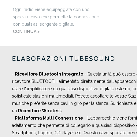
Ogni radio viene equipaggiata con uno
speciale cavo che permette la connessione
con qualsiasi sorgente digitale.
CONTINUA >
ELABORAZIONI TUBESOUND
-
Ricevitore Bluetooth integrato
- Questa unità può essere
ricevitore BLUETOOTH alimentato direttamente dall'apparecch
usare l'amplificatore da qualsiasi dispositivo digitale esterno,
sofisticate stazioni multimediali. Potrete ascoltare le vostre Sta
musiche preferite senza cavi in giro per la stanza. Su richiesta
un
Ricevitore Wireless
.
-
Piattaforma Multi Connessione
- L'apparecchio viene forni
adattamento che permette di collegarlo a qualsiasi dispositivo
Smartphone, Laptop, CD Player etc. Questo cavo speciale perme