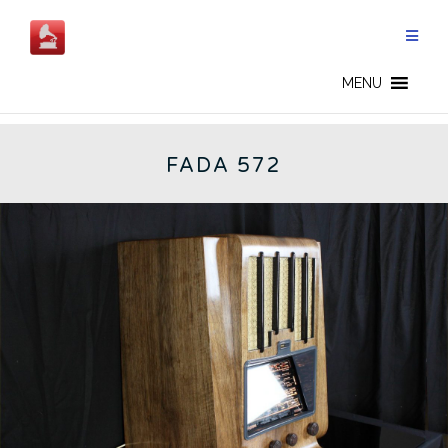
Salta
al
contenuto
ITALIAN RADIOS - IT
MENU
FADA 572