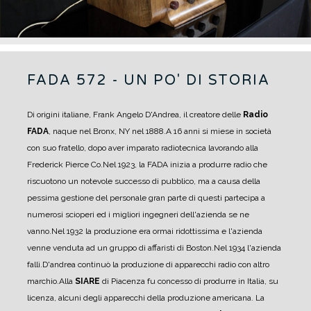
FADA 572 - UN PO' DI STORIA
Di origini italiane, Frank Angelo D'Andrea, il creatore delle
Radio
FADA
, naque nel Bronx, NY nel 1888.
A 16 anni si miese in società
con suo fratello, dopo aver imparato radiotecnica lavorando alla
Frederick Pierce Co.
Nel 1923, la FADA inizia a produrre radio che
riscuotono un notevole successo di pubblico, ma a causa della
pessima gestione del personale gran parte di questi partecipa a
numerosi scioperi ed i migliori ingegneri dell'azienda se ne
vanno.
Nel 1932 la produzione era ormai ridottissima e l'azienda
venne venduta ad un gruppo di affaristi di Boston.
Nel 1934 l'azienda
fallì.
D'andrea continuò la produzione di apparecchi radio con altro
marchio.
Alla
SIARE
di Piacenza fu concesso di produrre in Italia, su
licenza, alcuni degli apparecchi della produzione americana. La