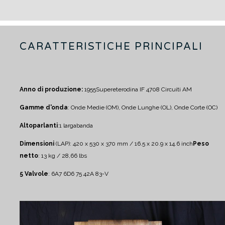
CARATTERISTICHE PRINCIPALI
Anno di produzione:
1955
Supereterodina IF 470
8 Circuiti AM
Gamme d'onda
: Onde Medie (OM), Onde Lunghe (OL), Onde Corte (OC)
Altoparlanti
:
1 largabanda
Dimensioni
(LAP): 420 x 530 x 370 mm / 16.5 x 20.9 x 14.6 inch
Peso
netto
: 13 kg / 28,66 lbs
5 Valvole
: 6A7 6D6 75 42A 83-V