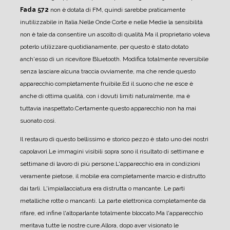
Fada 572
non è dotata di FM, quindi sarebbe praticamente
inutilizzabile in Italia.
Nelle Onde Corte e nelle Medie la sensibilità
non è tale da consentire un ascolto di qualità.
Ma il proprietario voleva
poterlo utilizzare quotidianamente, per questo è stato dotato
anch'esso di un ricevitore Bluetooth. Modifica totalmente reversibile
senza lasciare alcuna traccia ovviamente, ma che rende questo
apparecchio completamente fruibile.
Ed il suono che ne esce è
anche di ottima qualità, con i dovuti limiti naturalmente, ma è
tuttavia inaspettato.
Certamente questo apparecchio non ha mai
suonato così.
Il restauro di questo bellissimo e storico pezzo è stato uno dei nostri
capolavori.
Le immagini visibili sopra sono il risultato di settimane e
settimane di lavoro di più persone.
L'apparecchio era in condizioni
veramente pietose, il mobile era completamente marcio e distrutto
dai tarli. L'impiallacciatura era distrutta o mancante. Le parti
metalliche rotte o mancanti. La parte elettronica completamente da
rifare, ed infine l'altoparlante totalmente bloccato.
Ma l'apparecchio
meritava tutte le nostre cure.
Allora, dopo aver visionato le