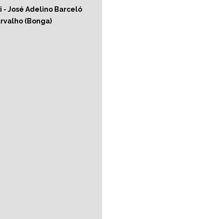
 - José Adelino Barceló
rvalho (Bonga)