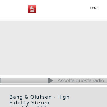
Salta
al
HOME
BANG & OLUFSEN - IT
contenuto
Ascolta questa radio
Bang & Olufsen - High
Fidelity Stereo