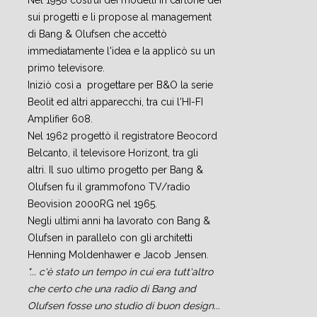
Nel 1958 costruì dei modelli in cartone dei
sui progetti e li propose al management
di Bang & Olufsen che accettò
immediatamente l'idea e la applicò su un
primo televisore.
Iniziò così a progettare per B&O la serie
Beolit ed altri apparecchi, tra cui l'HI-FI
Amplifier 608.
Nel 1962 progettò il registratore Beocord
Belcanto, il televisore Horizont, tra gli
altri. Il suo ultimo progetto per Bang &
Olufsen fu il grammofono TV/radio
Beovision 2000RG nel 1965.
Negli ultimi anni ha lavorato con Bang &
Olufsen in parallelo con gli architetti
Henning Moldenhawer e Jacob Jensen.
"... c'è stato un tempo in cui era tutt'altro
che certo che una radio di Bang and
Olufsen fosse uno studio di buon design...