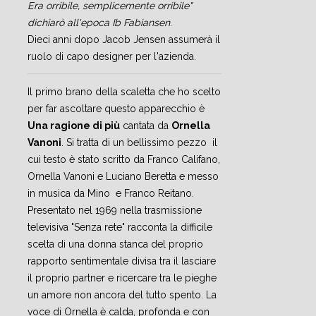
Era orribile, semplicemente orribile"
dichiarò all'epoca Ib Fabiansen.
Dieci anni dopo Jacob Jensen assumerà il
ruolo di capo designer per l'azienda.
Il primo brano della scaletta che ho scelto
per far ascoltare questo apparecchio è
Una ragione di più
cantata da
Ornella
Vanoni
. Si tratta di un bellissimo pezzo il
cui testo è stato scritto da Franco Califano,
Ornella Vanoni e Luciano Beretta e messo
in musica da Mino e Franco Reitano.
Presentato nel 1969 nella trasmissione
televisiva "Senza rete" racconta la difficile
scelta di una donna stanca del proprio
rapporto sentimentale divisa tra il lasciare
il proprio partner e ricercare tra le pieghe
un amore non ancora del tutto spento. La
voce di Ornella è calda, profonda e con