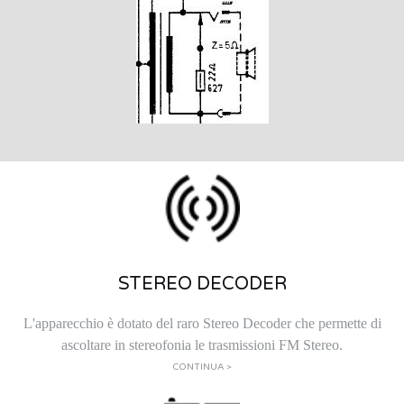
STEREO DECODER
L'apparecchio è dotato del raro Stereo Decoder che permette di
ascoltare in stereofonia le trasmissioni FM Stereo.
CONTINUA >