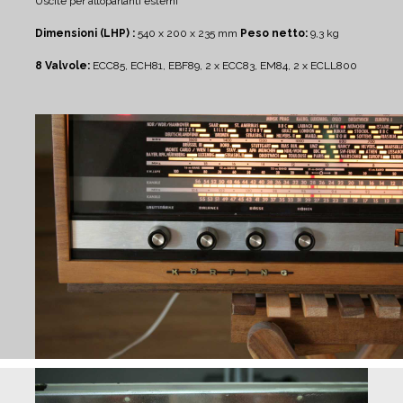
Uscite per altoparlanti esterni
Dimensioni (LHP) :
540 x 200 x 235 mm
Peso netto:
9,3 kg
8 Valvole:
ECC85, ECH81, EBF89, 2 x ECC83, EM84, 2 x ECLL800