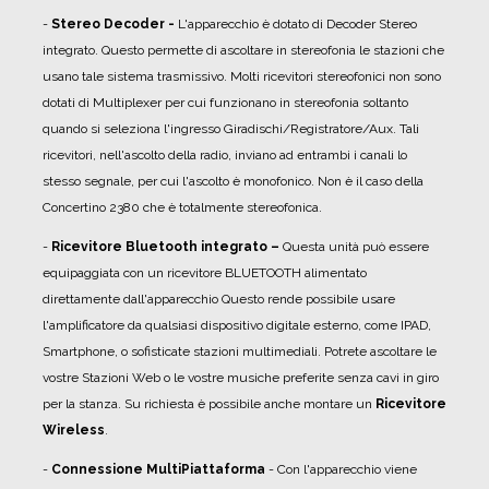
-
Stereo Decoder -
L'apparecchio è dotato di Decoder Stereo
integrato. Questo permette di ascoltare in stereofonia le stazioni che
usano tale sistema trasmissivo. Molti ricevitori stereofonici non sono
dotati di Multiplexer per cui funzionano in stereofonia soltanto
quando si seleziona l'ingresso Giradischi/Registratore/Aux. Tali
ricevitori, nell'ascolto della radio, inviano ad entrambi i canali lo
stesso segnale, per cui l'ascolto è monofonico. Non è il caso della
Concertino 2380 che è totalmente stereofonica.
-
R
icevitore Bluetooth integrato –
Questa unità può essere
equipaggiata con un ricevitore BLUETOOTH alimentato
direttamente dall'apparecchio Questo rende possibile usare
l'amplificatore da qualsiasi dispositivo digitale esterno, come IPAD,
Smartphone, o sofisticate stazioni multimediali. Potrete ascoltare le
vostre Stazioni Web o le vostre musiche preferite senza cavi in giro
per la stanza. Su richiesta è possibile anche montare un
Ricevitore
Wireless
.
-
Connessione MultiPiattaforma
- Con l'apparecchio viene