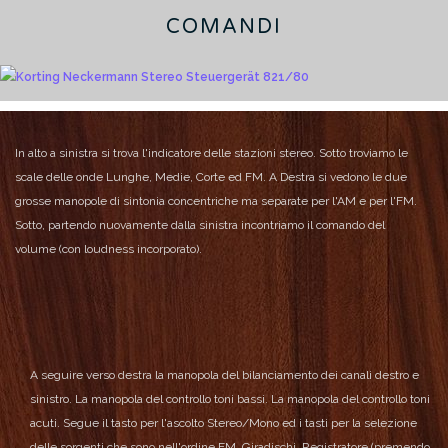
COMANDI
In alto a sinistra si trova l'indicatore delle stazioni stereo.
Sotto troviamo le
scale delle onde Lunghe, Medie, Corte ed FM.
A Destra si vedono le due
grosse manopole di sintonia concentriche ma separate per l'AM e per l'FM.
Sotto, partendo nuovamente dalla sinistra incontriamo il comando del
volume (con loudness incorporato).
A seguire verso destra la manopola del bilanciamento dei canali destro e
sinistro.
La manopola del controllo toni bassi.
La manopola del controllo toni
acuti.
Segue il tasto per l'ascolto Stereo/Mono ed i tasti per la selezione
delle sorgenti che sono nell'ordine FM, Giradischi, Registratore (premendo