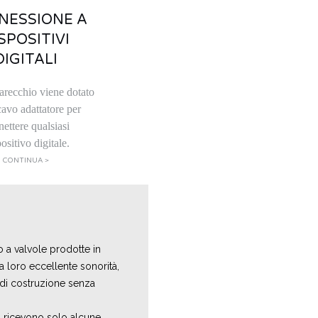
NESSIONE A
SPOSITIVI
DIGITALI
arecchio viene dotato
cavo adattatore per
nettere qualsiasi
ositivo digitale.
CONTINUA >
 a valvole prodotte in
 loro eccellente sonorità,
d di costruzione senza
 ricevono solo alcune