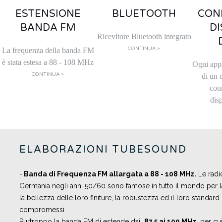
ESTENSIONE
BLUETOOTH
CON
BANDA FM
DI
Ricevitore Bluetooth integrato
CONTINUA >
La frequenza della banda FM
è stata estesa a 88 - 108 MHz
Ogni app
CONTINUA >
di un 
con
disp
ELABORAZIONI TUBESOUND
-
B
anda di Frequenza FM allargata a 88 - 108 MHz.
Le radio
Germania negli anni 50/60 sono famose in tutto il mondo per la
la bellezza delle loro finiture, la robustezza ed il loro standar
compromessi.
Purtroppo la banda FM di estende dai
87.5 ai 100 MHz
per cui