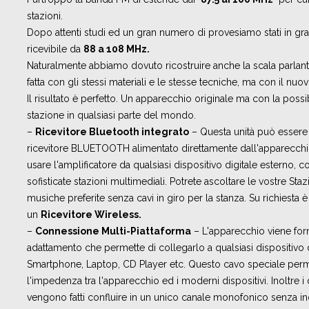
stazioni.
Dopo attenti studi ed un gran numero di provesiamo stati in gra
ricevibile da
88 a 108 MHz.
Naturalmente abbiamo dovuto ricostruire anche la scala parlante,
fatta con gli stessi materiali e le stesse tecniche, ma con il nuo
Il risultato è perfetto. Un apparecchio originale ma con la possib
stazione in qualsiasi parte del mondo.
–
Ricevitore Bluetooth integrato
– Questa unità può essere
ricevitore BLUETOOTH alimentato direttamente dall'apparecch
usare l'amplificatore da qualsiasi dispositivo digitale esterno,
sofisticate stazioni multimediali. Potrete ascoltare le vostre Sta
musiche preferite senza cavi in giro per la stanza. Su richiesta
un
Ricevitore Wireless.
–
Connessione Multi-Piattaforma
– L'apparecchio viene forn
adattamento che permette di collegarlo a qualsiasi dispositivo
Smartphone, Laptop, CD Player etc. Questo cavo speciale perme
l'impedenza tra l'apparecchio ed i moderni dispositivi. Inoltre i
vengono fatti confluire in un unico canale monofonico senza in