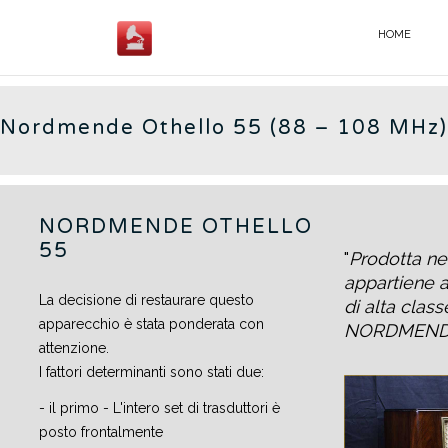
Salta
al
HOME
GERMAN RADIOS - IT
contenuto
Nordmende Othello 55 (88 – 108 MHz)
NORDMENDE OTHELLO
55
Prodotta nel
appartiene a
La decisione di restaurare questo
di alta class
apparecchio è stata ponderata con
NORDMEND
attenzione.
I fattori determinanti sono stati due:
- il primo - L'intero set di trasduttori è
posto frontalmente