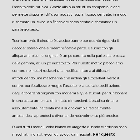
l'ascolto della musica.
Grazie alla sua struttura componibile che
permette disporre i diffusori acustici sopra il corpo centrale, in modo
di formare un cubo, o a fianco del corpo centrale, formando un
parallelepipedo.
Tecnicamente il circuito è classico tranne per quanto riguarda il
decoder stereo, che è preamplificato a parte.
Il suono con gli
altoparlanti biconici originali è un po carente nella parte alta e bassa
della gamma, ed un po inscatolato.
Per questo motivo proponiamo
sempre nei nostri restauri una modifica interna ai diffusori
introducendo una mascherina che inclina gli altoparlanti verso il
centro, per focalizzare meglio l'ascolto, e la radicale sostituzione
degli altoparlanti originali con moderni a 3 vie studiati per funzionare
in una cassa armonica di limitate dimensioni.
L'estetica rimane
assolutamente inalterata ma il suono cambia radicalmente,
ampliandosi, aprendosi e diventando notevolmente più preciso.
Quasi tutti i modelli color bianco ed aragosta quando ci arrivano sono
macchiati, ingialliti e con gli spigoli danneggiati.
Per questo