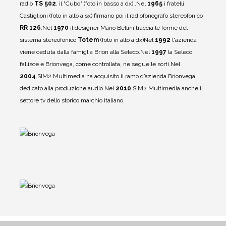
radio
TS 502
, il "Cubo" (foto in basso a dx) .
Nel
1965
i fratelli
Castiglioni (foto in alto a sx) firmano poi il radiofonografo stereofonico
RR 126
.
Nel
1970
il designer Mario Bellini traccia le forme del
sistema stereofonico
Totem
(foto in alto a dx)
Nel
1992
l'azienda
viene ceduta dalla famiglia Brion alla Seleco.
Nel
1997
la Seleco
fallisce e Brionvega, come controllata, ne segue le sorti.
Nel
2004
SIM2 Multimedia ha acquisito il ramo d’azienda Brionvega
dedicato alla produzione audio.
Nel
2010
SIM2 Multimedia anche il
settore tv dello storico marchio italiano.