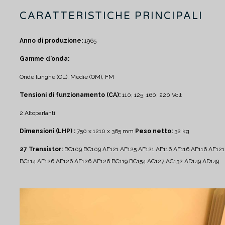
CARATTERISTICHE PRINCIPALI
Anno di produzione:
1965
Gamme d'onda:
Onde lunghe (OL), Medie (OM), FM
Tensioni di funzionamento (CA):
110; 125; 160; 220 Volt
2 Altoparlanti
Dimensioni (LHP) :
750 x 1210 x 365 mm
Peso netto:
32 kg
27 Transistor:
BC109 BC109 AF121 AF125 AF121 AF116 AF116 AF116 AF121
BC114 AF126 AF126 AF126 AF126 BC119 BC154 AC127 AC132 AD149 AD149