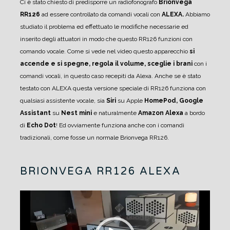
Ci è stato chiesto di predisporre un radiofonografo
Brionvega
RR126
ad essere controllato da comandi vocali con
ALEXA.
Abbiamo
studiato il problema ed effettuato le modifiche necessarie ed
inserito degli attuatori in modo che questo RR126 funzioni con
comando vocale.
Come si vede nel video questo apparecchio
si
accende e si spegne, regola il volume, sceglie i brani
con i
comandi vocali, in questo caso recepiti da Alexa.
Anche se è stato
testato con ALEXA questa versione speciale di RR126 funziona con
qualsiasi assistente vocale, sia
Siri
su Apple
HomePod,
Google
Assistant
su
Nest mini
e naturalmente
Amazon Alexa
a bordo
di
Echo Dot
!
Ed ovviamente funziona anche con i comandi
tradizionali, come fosse un normale Brionvega RR126.
BRIONVEGA RR126 ALEXA
Video
Player