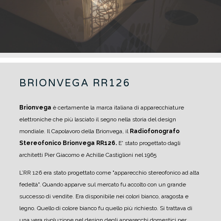
BRIONVEGA RR126
Brionvega
è certamente la marca italiana di apparecchiature
elettroniche che più lasciato il segno nella storia del design
mondiale.
Il Capolavoro della Brionvega, il
Radiofonografo
Stereofonico Brionvega RR126.
E' stato progettato dagli
architetti Pier Giacomo e Achille Castiglioni nel 1965
L’RR 126 era stato progettato come "apparecchio stereofonico ad alta
fedeltà". Quando apparve sul mercato fu accolto con un grande
successo di vendite. Era disponibile nei colori bianco, aragosta e
legno. Quello di colore bianco fu quello più richiesto.
Si trattava di
una vera rivoluzione nel design degli apparecchi domestici per