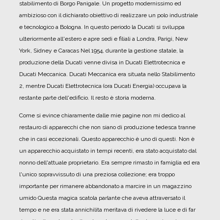
stabilimento di Borgo Panigale.
Un progetto modernissimo ed
ambizioso con il dichiarato obiettivo di realizzare un polo industriale
e tecnologico a Bologna.
In questo periodo la Ducati si sviluppa
ulteriormente all'estero e apre sedi e filiali a Londra, Parigi, New
York, Sidney e Caracas
Nel 1954, durante la gestione statale, la
produzione della Ducati venne divisa in Ducati Elettrotecnica e
Ducati Meccanica. Ducati Meccanica era situata nello Stabilimento
2, mentre Ducati Elettrotecnica (ora Ducati Energia) occupava la
restante parte dell'edificio.
Il resto è storia moderna.
Come si evince chiaramente dalle mie pagine non mi dedico al
restauro di apparecchi che non siano di produzione tedesca tranne
che in casi eccezionali. Questo apparecchio è uno di questi.
Non è
un apparecchio acquistato in tempi recenti, era stato acquistato dal
nonno dell'attuale proprietario.
Era sempre rimasto in famiglia ed era
l'unico sopravvissuto di una preziosa collezione; era troppo
importante per rimanere abbandonato a marcire in un magazzino
umido
Questa magica scatola parlante che aveva attraversato il
tempo e ne era stata annichilita meritava di rivedere la luce e di far