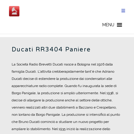
Salta
al
contenuto
DUCATI - IT
MENU
Ducati RR3404 Paniere
La Società Radio Brevetti Ducati nasce a Bologna nel 1926 dalla
famiglia Ducati.
L'attività crebberapidamente tant'è che Adriano
Ducati decise di estendere la produzione dai condensatori alle
apparecchiature radio complete. Quando fu inaugurata la sede di
Borgo Panigale, la produzione si ampliò ulteriormente.
Nel 1938, si
decise di allargare la produzione anche al settore delle ottiche,
vennero realizzati altri due stabilimenti a Bazzano e Crespellano,
non lontano da Borgo Panigale. La produzione si intensificò al punto
che Bruno Ducati cominciò a studiare un nuovo progetto per
ampliare lo stabilimento.
Nel 1935 iniziò la realizzazione dello