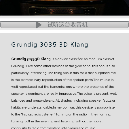
试听这台收音机
Grundig 3035 3D Klang
Grundig 3035 3D Klan
g is a device classified as medium class of
Grundig.
Like some other devices of the 3xxx serie, this one is also
particularly interesting.
The thing about this radio that surprised me
is the extraordinary reproduction of the spoken parts.
The music is
well reproduced but the transmissions where the presence of the
speaker is dominant are really impressive.
The voice is present, well
balanced and preponderant. All shades, including speaker faults or
habits are understandable.
In my opinion, this device is appropriate
to the “typical radio listener”, turning on the radio in the morning,
turning it off in the evening and listening without temporal
continuity to radio commentary, interviews and music.