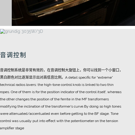
音调控制
音调控制系统是非常有效的，在音调控制大旋钮上，你可以找到一个小窗口，
黑白颜色对比逐渐显示出对高低音比例。
A detail specific for “extreme”
technical radios lovers: the high-tone control knob is linked to two thin
ropes. One of them is for the position indicator of the control itself, whereas
the other changes the position of the ferrite in the MF transformers
modifying the inclination of the transformer’s curve.
By doing so high tones
were attenuated/accentuated even before getting to the BF stage. Tone
control was usually put into effect with the potentiometer on the tension
amplifier stage