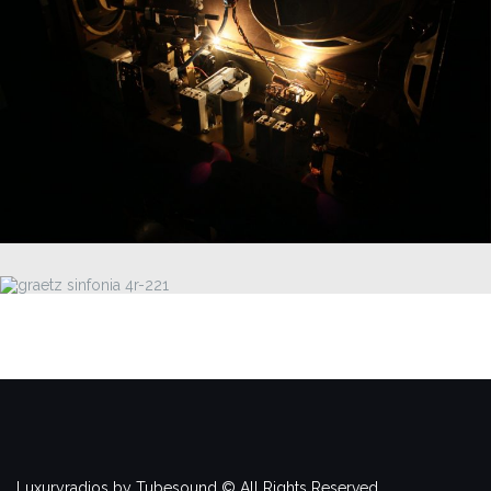
Luxuryradios by Tubesound © All Rights Reserved