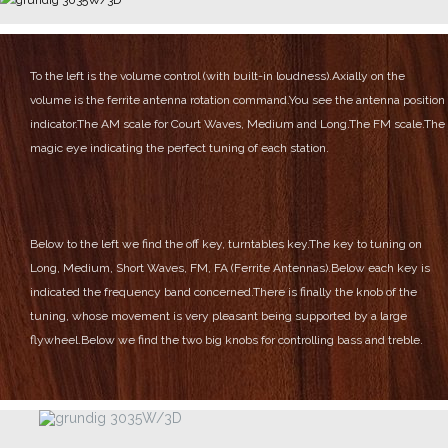
To the left is the volume control (with built-in loudness).
Axially on the
volume is the ferrite antenna rotation command.
You see the antenna position
indicator.
The AM scale for Court Waves, Medium and Long.
The FM scale.
The
magic eye indicating the perfect tuning of each station.
Below to the left we find the off key, turntables key.
The key to tuning on
Long, Medium, Short Waves, FM, FA (Ferrite Antennas).
Below each key is
indicated the frequency band concerned.
There is finally the knob of the
tuning, whose movement is very pleasant being supported by a large
flywheel.
Below we find the two big knobs for controlling bass and treble.