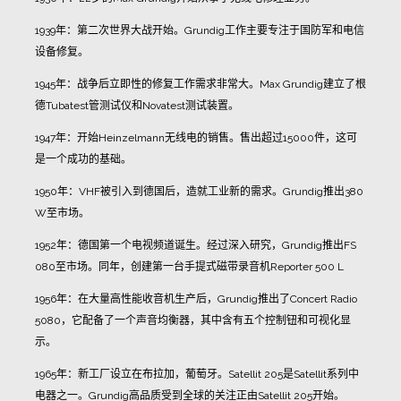
1939
年：第二次世界大战开始。
Grundig
工作主要专注于国防军和电信
设备修复。
1945
年：战争后立即性的修复工作需求非常大。
Max Grundig
建立了根
德
Tubatest
管测试仪和
Novatest
测试装置。
1947
年：开始
Heinzelmann
无线电的销售。售出超过
15000
件，这可
是一个成功的基础。
1950
年：
VHF
被引入到德国后，造就工业新的需求。
Grundig
推出
380
W
至市场。
1952
年：德国第一个电视频道诞生。经过深入研究，
Grundig
推出
FS
080
至市场。同年，创建第一台手提式磁带录音机
Reporter 500 L
1956
年：在大量高性能收音机生产后，
Grundig
推出了
Concert Radio
5080
，它配备了一个声音均衡器，其中含有五个控制钮和可视化显
示。
1965
年：新工厂设立在布拉加，葡萄牙。
Satellit 205
是
Satellit
系列中
电器之一。
Grundig
高品质受到全球的关注正由
Satellit 205
开始。