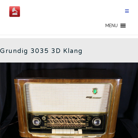
Skip
to
content
3035 - CN
MENU
Grundig 3035 3D Klang