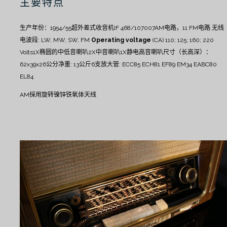
主要特点
生产年份：1954/55
超外差式收音机IF 468/10700
7AM电路，11 FM电路.
无线
电波段: LW, MW, SW, FM
Operating voltage
(CA) 110; 125; 160; 220
Volts
1X椭圆的中低音喇叭
2X中音喇叭
1X静电高音喇叭
尺寸（长高深）：
62x39x26公分
净重: 13公斤
6支放大管: ECC85 ECH81 EF89 EM34 EABC80
EL84
AM採用旋转镍锌铁氧体天线