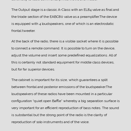
The Output stage is a classic A-Class with an EL84 valve as final and
the triode section of the EABC80 valve as a preamplifier.
The device
is equipped with 4 loudspeakers, one of which is an electrostatic
frontal tweeter.
At the back of the radio, there is a visible socket where it is possible
to connect a remote command. It is possible to turn on the device,
adjust the volume and insert some predefined equalizations.
All of
this is certainly not standard equipment for middle class devices,
but for far superior devices.
The cabinet is important for its size, which guarantees a split
between frontal and posterior emissions of the loudspeaker.
The
loudspeakers of these radios have been mounted in a particular
configuration “quiet open Baffle” whereby a big separation surface is
very important for an efficient reproduction of bass notes.
The sound
is substantial but the strong point of the radio is the clarity of
reproduction of solo instruments and of the voice.