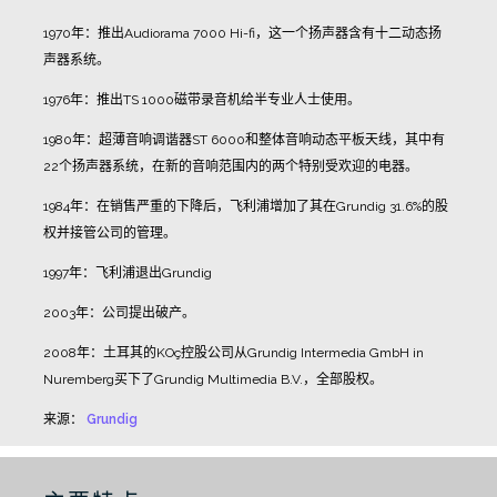
1970
年：推出
Audiorama 7000 Hi-fi
，这一个扬声器含有十二动态扬
声器系统。
1976
年：推出
TS 1000
磁带录音机给半专业人士使用。
1980
年：超薄音响调谐器
ST 6000
和整体音响动态平板天线，其中有
22
个扬声器系统，在新的音响范围内的两个特别受欢迎的电器。
1984
年：在销售严重的下降后，飞利浦增加了其在
Grundig 31.6%
的股
权并接管公司的管理。
1997
年：飞利浦退出
Grundig
2003
年：公司提出破产。
2008
年：土耳其的
KOç
控股公司从
Grundig Intermedia GmbH in
Nuremberg
买下了
Grundig Multimedia B.V.
，全部股权。
来源：
Grundig