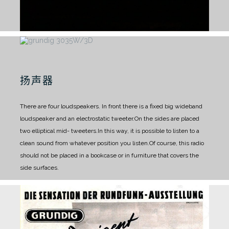
扬声器
There are four loudspeakers. In front there is a fixed big wideband
loudspeaker and an electrostatic tweeter.
On the sides are placed
two elliptical mid- tweeters.
In this way, it is possible to listen to a
clean sound from whatever position you listen.
Of course, this radio
should not be placed in a bookcase or in furniture that covers the
side surfaces.