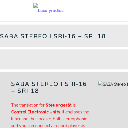
Skip
to
GERMAN RADIOS - CN
content
SABA STEREO I SRI-16 – SRI 18
SABA STEREO I SRI-16
– SRI 18
The translation for
Steuergerät
is
Control Electronic Unity
. It encloses the
tuner and the speaker, both stereophonic
and you can connect a record player as