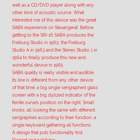
well as a CD/DVD player along with any
other kind of acoustic source. What
interested me of this device was the great
SABA experience on Steuergerat. Before
getting to the SRI-16 SABA produces the
Freiburg Studio in 1962, the Freiburg
Studio A in 1963 and the Stereo Studio 1 in
1964 to finally produce this new and
wonderful device in 1965.
SABA quality is really visible and audible.
Its line is different from any other device
of that time. a big single serigraphed glass
screen with a big stylized indicator of the
ferrite curve’s position on the right. Small
knobs, all looking the same with different
serigraphies according to their function, a
single keyboard gathering all functions.
A design that puts functionality first.