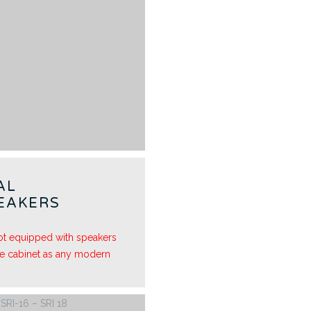
AL
EAKERS
not equipped with speakers
he cabinet as any modern