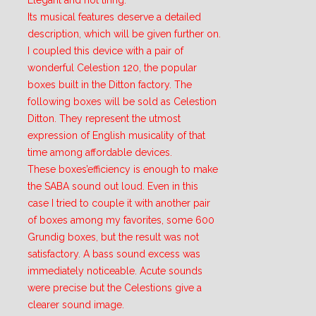
Elegant and not tiring.
Its musical features deserve a detailed
description, which will be given further on.
I coupled this device with a pair of
wonderful Celestion 120, the popular
boxes built in the Ditton factory. The
following boxes will be sold as Celestion
Ditton. They represent the utmost
expression of English musicality of that
time among affordable devices.
These boxes’efficiency is enough to make
the SABA sound out loud. Even in this
case I tried to couple it with another pair
of boxes among my favorites, some 600
Grundig boxes, but the result was not
satisfactory. A bass sound excess was
immediately noticeable. Acute sounds
were precise but the Celestions give a
clearer sound image.