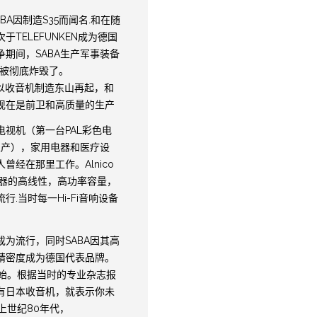
BA因制造S35而闻名.和在随
于TELEFUNKEN成为德国
期间，SABA生产军事装备
被彻底炸毁了。
是以收音机制造东山再起，和
现在是前卫和高质量的生产
电视机（第一台PAL彩色电
生产），家用电器和医疗设
曾经在那里工作。Alnico
e扬声器的高线性，高功率容量，
行.当时每一Hi-Fi音响设备
为流行，同时SABA因其高
精密度成为德国代表品牌。
开始。根据当时的专业杂志报
有日本收音机，就表示你未
在上世纪80年代，