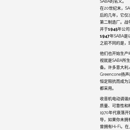
SABA的名义。
在20世纪末，SA
后的几年，它仅次
第二制造厂。战争
并于
1945
年公司
1947
年SABA
之前不同的是，
他们也开始生产
视就是SABA所
备。许多意大利人
Greencon
恒定阻抗而成为流
都采用。
收音机电动调谐成
质量、可靠性和
1970年代衰落
导，如果你未拥
曾拥有Hi-Fi。