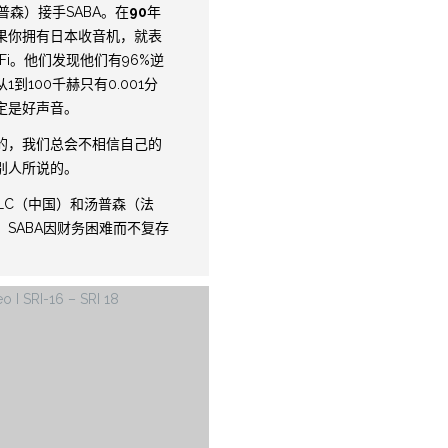
汤普森）接手SABA。在
90
年
果你拥有日本收音机，就表
-Fi。他们发现他们有96%逆
到100千赫只有0.001分
定是好声音。
的，我们总会不相信自己的
别人所说的。
LC（中国）和汤普森（法
SABA因财务困难而不复存