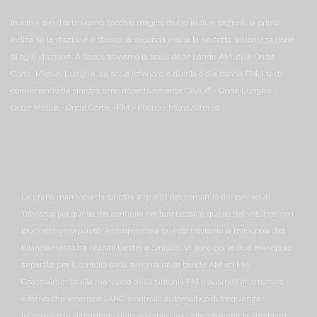
In alto a sinistra troviamo l'occhio magico diviso in due sezioni, la prima
indica se la stazione è stereo, la seconda indica la perfetta sintonizzazione
di ogni stazione.
A fianco troviamo la scala delle bande AM, cioè Onde
Corte, Medie, Lunghe.
La scala inferiore è quella della banda FM.
I tasti
cominciando da sinistra sono rispettivamente:
On/Off - Onde Lunghe -
Onde Medie - Onde Corte - FM - Phono - Mono/Stereo
La prima manopola da sinistra è quella del comando dei toni acuti.
Troviamo poi quella del controllo dei toni bassi, e quella del volume, con
loudness incorporato.
Assialmente a questa troviamo la manopola del
bilanciamento tra i canali Destro e Sinistro.
Vi sono poi le due manopole
separate per il contollo della sintonia nelle bande AM ed FM.
Coassialmente alla manopola della sintonia FM troviamo l'interruttore
rotativo che inserisce l'AFC. (controllo automaitico di frequenza -
impedisce lo slittamento della sintonia una volta centratat la stazione)