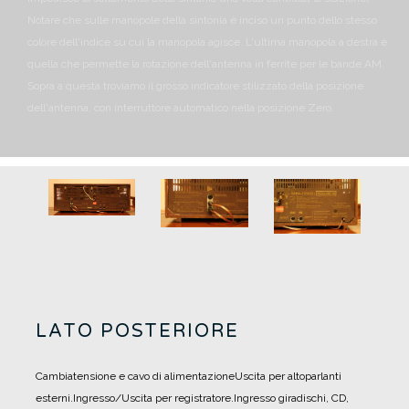
Notare che sulle manopole della sintonia è inciso un punto dello stesso
colore dell'indice su cui la manopola agisce.
L'ultima manopola a destra è
quella che permette la rotazione dell'antenna in ferrite per le bande AM.
Sopra a questa troviamo il grosso indicatore stilizzato della posizione
dell'antenna, con interruttore automatico nella posizione Zero.
LATO POSTERIORE
Cambiatensione e cavo di alimentazione
Uscita per altoparlanti
esterni.
Ingresso/Uscita per registratore.
Ingresso giradischi, CD,