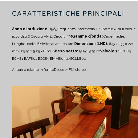
CARATTERISTICHE PRINCIPALI
Anno di prduzione:
1965
Frequenza intermedia IF: 460/10700
Nr circuiti
accordati:
6 Circuiti AM
11 Circuiti FM
Gamme d'onda:
Onde medie,
Lunghe, corte, FM
Altoparlanti esterni
Dimensioni (LHD):
645 x 235 x 220
mm; 25.39 x 9.25 x 8.66 in
Peso netto:
15 kg; 529 oz
Valvole 7:
ECC85
ECH81 EAF801 ECC83 EMM803 2xECLL800
Antenna rotante in ferrite
Decoder FM stereo