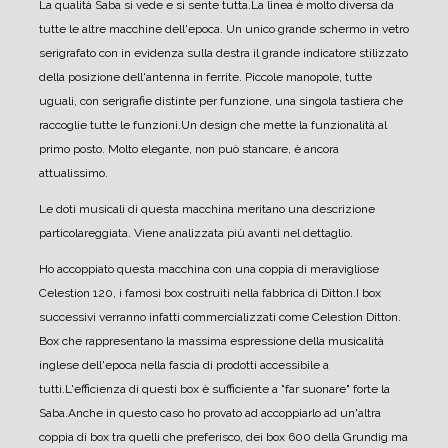
La qualità Saba si vede e si sente tutta.
La linea è molto diversa da
tutte le altre macchine dell'epoca. Un unico grande schermo in vetro
serigrafato con in evidenza sulla destra il grande indicatore stilizzato
della posizione dell'antenna in ferrite. Piccole manopole, tutte
uguali, con serigrafie distinte per funzione, una singola tastiera che
raccoglie tutte le funzioni.
Un design che mette la funzionalità al
primo posto. Molto elegante, non può stancare, è ancora
attualissimo.
Le doti musicali di questa macchina meritano una descrizione
particolareggiata. Viene analizzata più avanti nel dettaglio.
Ho accoppiato questa macchina con una coppia di meravigliose
Celestion 120, i famosi box costruiti nella fabbrica di Ditton.
I box
successivi verranno infatti commercializzati come Celestion Ditton.
Box che rappresentano la massima espressione della musicalità
inglese dell'epoca nella fascia di prodotti accessibile a
tutti.
L'efficienza di questi box è sufficiente a "far suonare" forte la
Saba.
Anche in questo caso ho provato ad accoppiarlo ad un'altra
coppia di box tra quelli che preferisco, dei box 600 della Grundig ma