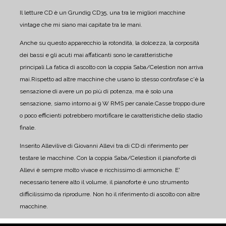
Il letture CD è un Grundig CD35, una tra le migliori macchine
vintage che mi siano mai capitate tra le mani.
Anche su questo apparecchio la rotondità, la dolcezza, la corposità
dei bassi e gli acuti mai affaticanti sono le caratteristiche
principali.
La fatica di ascolto con la coppia Saba/Celestion non arriva
mai.
Rispetto ad altre macchine che usano lo stesso controfase c'è la
sensazione di avere un po più di potenza, ma è solo una
sensazione, siamo intorno ai 9 W RMS per canale.
Casse troppo dure
o poco efficienti potrebbero mortificare le caratteristiche dello stadio
finale.
Inserito Allevilive di Giovanni Allevi tra di CD di riferimento per
testare le macchine.
Con la coppia Saba/Celestion il pianoforte di
Allevi è sempre molto vivace e ricchissimo di armoniche. E'
necessario tenere alto il volume, il pianoforte è uno strumento
difficilissimo da riprodurre. Non ho il riferimento di ascolto con altre
macchine.