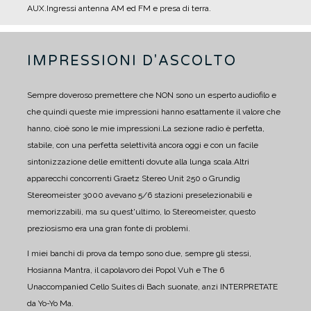
AUX.
Ingressi antenna AM ed FM e presa di terra.
IMPRESSIONI D'ASCOLTO
Sempre doveroso premettere che NON sono un esperto audiofilo e
che quindi queste mie impressioni hanno esattamente il valore che
hanno, cioè sono le mie impressioni.
La sezione radio è perfetta,
stabile, con una perfetta selettività ancora oggi e con un facile
sintonizzazione delle emittenti dovute alla lunga scala.
Altri
apparecchi concorrenti Graetz Stereo Unit 250 o Grundig
Stereomeister 3000 avevano 5/6 stazioni preselezionabili e
memorizzabili, ma su quest'ultimo, lo Stereomeister, questo
preziosismo era una gran fonte di problemi.
I miei banchi di prova da tempo sono due, sempre gli stessi,
Hosianna Mantra, il capolavoro dei Popol Vuh e The 6
Unaccompanied Cello Suites di Bach suonate, anzi INTERPRETATE
da Yo-Yo Ma.