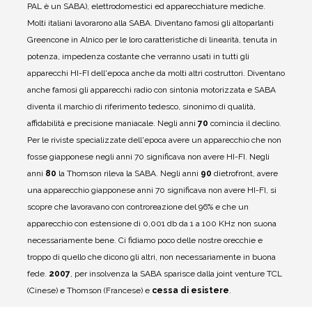
PAL è un SABA), elettrodomestici ed apparecchiature mediche.
Molti italiani lavorarono alla SABA.
Diventano famosi gli altoparlanti
Greencone in Alnico per le loro caratteristiche di linearità, tenuta in
potenza, impedenza costante che verranno usati in tutti gli
apparecchi HI-FI dell'epoca anche da molti altri costruttori.
Diventano
anche famosi gli apparecchi radio con sintonia motorizzata e SABA
diventa il marchio di riferimento tedesco, sinonimo di qualità,
affidabilità e precisione maniacale.
Negli anni
70
comincia il declino.
Per le riviste specializzate dell'epoca avere un apparecchio che non
fosse giapponese negli anni 70 significava non avere HI-FI. Negli
anni
80
la Thomson rileva la SABA.
Negli anni
90
dietrofront, avere
una apparecchio giapponese anni 70 significava non avere HI-FI, si
scopre che lavoravano con controreazione del 96% e che un
apparecchio con estensione di 0,001 db da 1 a 100 KHz non suona
necessariamente bene.
Ci fidiamo poco delle nostre orecchie e
troppo di quello che dicono gli altri, non necessariamente in buona
fede.
2007
, per insolvenza la SABA sparisce dalla joint venture TCL
(Cinese) e Thomson (Francese) e
cessa di esistere
.