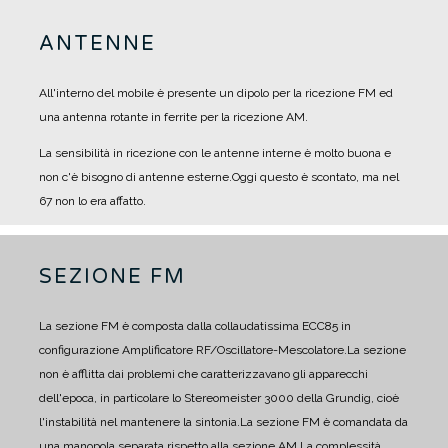
ANTENNE
All'interno del mobile è presente un dipolo per la ricezione FM ed
una antenna rotante in ferrite per la ricezione AM.
La sensibilità in ricezione con le antenne interne è molto buona e
non c'è bisogno di antenne esterne.
Oggi questo è scontato, ma nel
67 non lo era affatto.
SEZIONE FM
La sezione FM è composta dalla collaudatissima ECC85 in
configurazione Amplificatore RF/Oscillatore-Mescolatore.
La sezione
non è afflitta dai problemi che caratterizzavano gli apparecchi
dell'epoca, in particolare lo Stereomeister 3000 della Grundig, cioè
l'instabilità nel mantenere la sintonia.
La sezione FM è comandata da
una manopola separata rispetto alla sezione AM.
La complessità