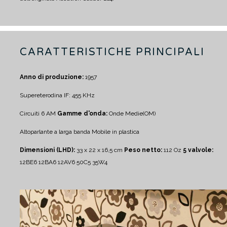
CARATTERISTICHE PRINCIPALI
Anno di produzione:
1957
Supereterodina IF: 455 KHz
Circuiti 6 AM
Gamme d'onda:
Onde Medie(OM)
Altoparlante a larga banda
Mobile in plastica
Dimensioni (LHD):
33 x 22 x 16,5 cm
Peso netto:
112 Oz
5 valvole:
12BE6 12BA6 12AV6 50C5 35W4