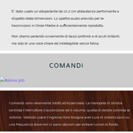
E' stato usato un altoparlante da 10,2 cm abbastanza performante a
dispetto delle dimensioni.
Lo spettro audio previsto per le
trasmissioni in Onde Medie è sufficientemente riprodotto.
Non stiamo parlando ovviamente di bassi profondi e di acuti brillanti,
ma solo di una voce chiara ed intellegibile senza fatica.
COMANDI
I comandi sono veramente ridotti all'essenziale.
La manopola di sinistra
controlla l'nterruttore d accensione ed il volume, quella di destra controlla la
sintonia.
Volendo usare l'ingresso fono bisogna aver cura di sintonizzarsi su
una frequenza dove non ci siano stazioni per evitare rumori di fondo.