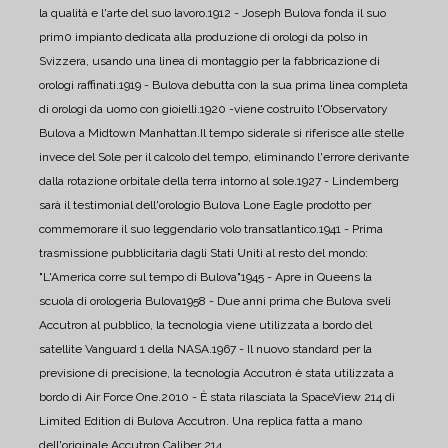
la qualità e l'arte del suo lavoro.
1912 - Joseph Bulova fonda il suo
prim0 impianto dedicata alla produzione di orologi da polso in
Svizzera, usando una linea di montaggio per la fabbricazione di
orologi raffinati.
1919 - Bulova debutta con la sua prima linea completa
di orologi da uomo con gioielli.
1920 -viene costruito l'Observatory
Bulova a Midtown Manhattan.
Il tempo siderale si riferisce alle stelle
invece del Sole per il calcolo del tempo, eliminando l'errore derivante
dalla rotazione orbitale della terra intorno al sole.
1927 - Lindemberg
sarà il testimonial dell'orologio Bulova Lone Eagle prodotto per
commemorare il suo leggendario volo transatlantico.
1941 - Prima
trasmissione pubblicitaria dagli Stati Uniti al resto del mondo:
"L'America corre sul tempo di Bulova"
1945 - Apre in Queens la
scuola di orologeria Bulova
1958 - Due anni prima che Bulova sveli
Accutron al pubblico, la tecnologia viene utilizzata a bordo del
satellite Vanguard 1 della NASA.
1967 - Il nuovo standard per la
previsione di precisione, la tecnologia Accutron è stata utilizzata a
bordo di Air Force One.
2010 - È stata rilasciata la SpaceView 214 di
Limited Edition di Bulova Accutron. Una replica fatta a mano
dell'originale Accutron Caliber 214.