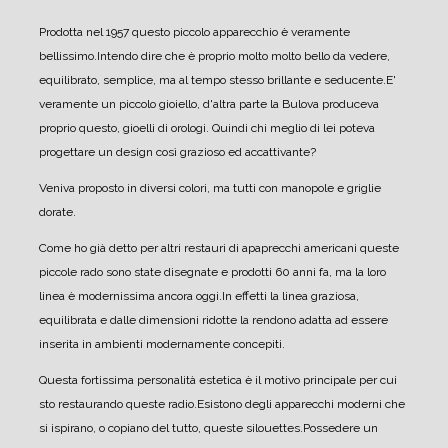
Prodotta nel 1957 questo piccolo apparecchio è veramente
bellissimo.
Intendo dire che è proprio molto molto bello da vedere,
equilibrato, semplice, ma al tempo stesso brillante e seducente.
E'
veramente un piccolo gioiello, d'altra parte la Bulova produceva
proprio questo, gioelli di orologi. Quindi chi meglio di lei poteva
progettare un design così grazioso ed accattivante?
Veniva proposto in diversi colori, ma tutti con manopole e griglie
dorate.
Come ho già detto per altri restauri di apaprecchi americani queste
piccole rado sono state disegnate e prodotti 60 anni fa, ma la loro
linea è modernissima ancora oggi.
In effetti la linea graziosa,
equilibrata e dalle dimensioni ridotte la rendono adatta ad essere
inserita in ambienti modernamente concepiti.
Questa fortissima personalità estetica è il motivo principale per cui
sto restaurando queste radio.
Esistono degli apparecchi moderni che
si ispirano, o copiano del tutto, queste silouettes.
Possedere un