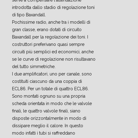
serve a compensare l'attenuazione
introdotta dallo stadio di regolazione toni
di tipo Baxandall.
Pochissime radio, anche tra i modelli di
gran classe, erano dotati di circuito
Baxandall per la regolazione dei toni. I
costruttori preferivano quasi sempre
circuiti più semplici ed economici, anche
se le curve di regolazione non risultavano
del tutto simmetriche.
I due amplificatori, uno per canale, sono
costituiti ciascuno da una coppia di
ECL86. Per un totale di quattro ECL86.
Sono montati ognuno su una propria
scheda orientata in modo che le valvole
finali, le quattro valvole finali, siano
disposte orizzontalmente in modo di
dissipare meglio il calore. In questo
modo infatti i tubi si raffreddano