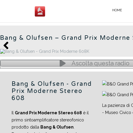
Salta
al
HOME
GERMAN RADIOS - IT
contenuto
Bang & Olufsen – Grand Prix Moderne
Ascolta questa radio
Bang & Olufsen - Grand
Prix Moderne Stereo
608
La pazienza di 
- Museo Civico 
Il
Grand Prix Moderne Stereo 608
è il
primo sintoamplificatore stereofonico
prodotto dalla
Bang & Olufsen
.