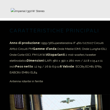
CARATTERISTICHE PRINCIPALI
Anno di produzione:
1955/56
Supereterodina IF 460/10700
7 Circuiti
AM
10 Circuiti FM
Gamme d'onda
:
Onde Medie (OM), Onde Lunghe (OL),
Onde Corte (OC), FM (UKW)
Altoparlanti
:
2 mid-woofer
1 tweeter
elettrostatico
Dimensioni
(LAP): 580 x 390 x 280 mm / 22.8 x 15.4 x 11
inch
Peso netto
: 12 kg / 26 lb 6.9 oz
6 Valvole
: ECC85 ECH81 EF85
EABC80 EM80 EL84
Antenna rotante in ferrite