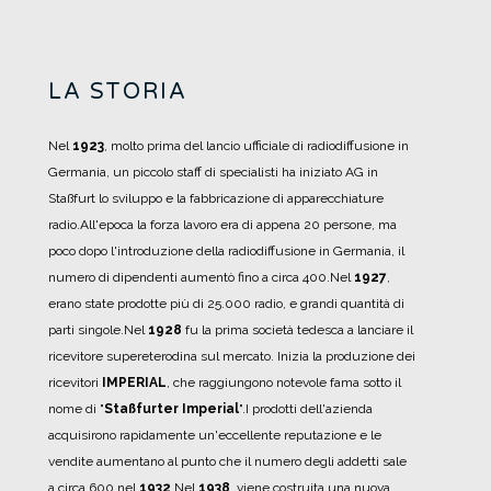
LA STORIA
Nel
1923
, molto prima del lancio ufficiale di radiodiffusione in
Germania, un piccolo staff di specialisti ha iniziato AG in
Staßfurt lo sviluppo e la fabbricazione di apparecchiature
radio.
All'epoca la forza lavoro era di appena 20 persone, ma
poco dopo l'introduzione della radiodiffusione in Germania, il
numero di dipendenti aumentò fino a circa 400.
Nel
1927
,
erano state prodotte più di 25.000 radio, e grandi quantità di
parti singole.
Nel
1928
fu la prima società tedesca a lanciare il
ricevitore supereterodina sul mercato.
Inizia la produzione dei
ricevitori
IMPERIAL
, che raggiungono notevole fama sotto il
nome di "
Staßfurter Imperial
".
I prodotti dell'azienda
acquisirono rapidamente un'eccellente reputazione e le
vendite aumentano al punto che il numero degli addetti sale
a circa 600 nel
1932
.
Nel
1938
, viene costruita una nuova