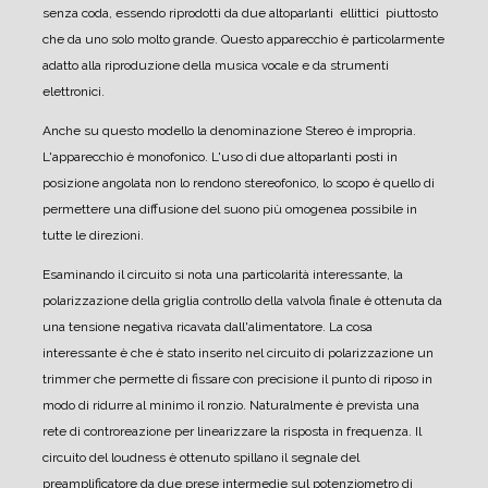
senza coda, essendo riprodotti da due altoparlanti ellittici piuttosto
che da uno solo molto grande.
Questo apparecchio è particolarmente
adatto alla riproduzione della musica vocale e da strumenti
elettronici.
Anche su questo modello la denominazione Stereo è impropria.
L'apparecchio è monofonico. L'uso di due altoparlanti posti in
posizione angolata non lo rendono stereofonico, lo scopo è quello di
permettere una diffusione del suono più omogenea possibile in
tutte le direzioni.
Esaminando il circuito si nota una particolarità interessante, la
polarizzazione della griglia controllo della valvola finale è ottenuta da
una tensione negativa ricavata dall'alimentatore. La cosa
interessante è che è stato inserito nel circuito di polarizzazione un
trimmer che permette di fissare con precisione il punto di riposo in
modo di ridurre al minimo il ronzio.
Naturalmente è prevista una
rete di controreazione per linearizzare la risposta in frequenza.
Il
circuito del loudness è ottenuto spillano il segnale del
preamplificatore da due prese intermedie sul potenziometro di