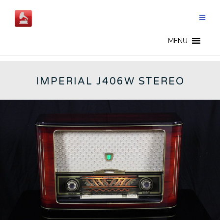
Salta
al
contenuto
GERMAN RADIOS - IT
MENU
IMPERIAL J406W STEREO