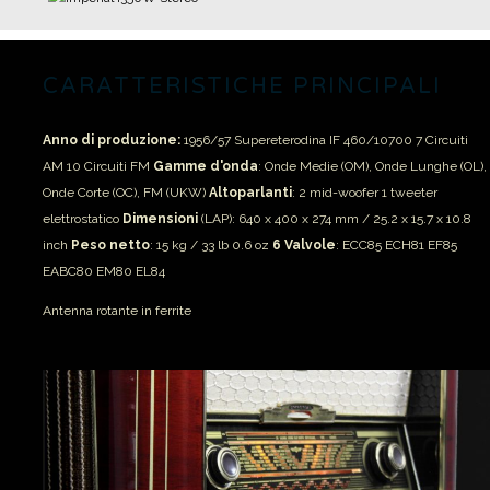
CARATTERISTICHE PRINCIPALI
Anno di produzione:
1956/57
Supereterodina IF 460/10700
7 Circuiti
AM
10 Circuiti FM
Gamme d'onda
:
Onde Medie (OM), Onde Lunghe (OL),
Onde Corte (OC), FM (UKW)
Altoparlanti
:
2 mid-woofer
1 tweeter
elettrostatico
Dimensioni
(LAP): 640 x 400 x 274 mm / 25.2 x 15.7 x 10.8
inch
Peso netto
: 15 kg / 33 lb 0.6 oz
6 Valvole
: ECC85 ECH81 EF85
EABC80 EM80 EL84
Antenna rotante in ferrite