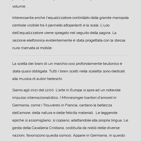
volume.
Interessante anche l'equalizzatore controllato dalla grande manopola
centrale visibile tra il pannello altoparlanti e la scala.
L'uso
dell'equalizzatore viene spiegato nel seguito della pagina.
La
sezione elettronica evidentemente è stata progettata con la stessa
cura riservata al mobile.
La scelta dei brani di un marchio così profondamente teutonico è
stata quasi obbligata. Tutti i brani scelti nella scaletta sono dedicati
alla musica di autori tedeschi.
Siamo agli inizi del 1200. L'arte in Europa si apre ad un notevole
impulso internazionalistico. I Minnesinger (cantori d'amore) in
Germania, come i Trouvères in Francia, cantano la bellezza
dell'amore, della natura e delle felicità materiali. Le leggende
epiche si assomigliano, si copiano, adattandole alla propria lingua. Le
gesta della Cavalleria Cristiana, costituita da nobili delle diverse
nazioni, favoriscono questa osmosi. Appare in Germania, in questo