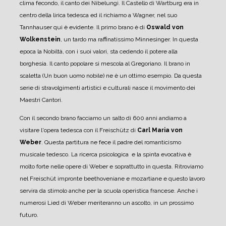
clima fecondo, il canto dei Nibelungi. Il Castello di Wartburg era in
centro della lirica tedesca ed il richiamo a Wagner, nel suo
Tannhauser qui è evidente.
Il primo brano è di
Oswald von
Wolkenstein
, un tardo ma raffinatissimo Minnesinger. In questa
epoca la Nobiltà, con i suoi valori, sta cedendo il potere alla
borghesia. Il canto popolare si mescola al Gregoriano. Il brano in
scaletta (Un buon uomo nobile) ne è un ottimo esempio.
Da questa
serie di stravolgimenti artistici e culturali nasce il movimento dei
Maestri Cantori.
Con il secondo brano facciamo un salto di 600 anni andiamo a
visitare l'opera tedesca con il Freischütz di
Carl Maria von
Weber
. Questa partitura ne fece il padre del romanticismo
musicale tedesco. La ricerca psicologica e la spinta evocativa è
molto forte nelle opere di Weber e soprattutto in questa. Ritroviamo
nel Freischüt impronte beethoveniane e mozartiane e questo lavoro
servira da stimolo anche per la scuola operistica francese. Anche i
numerosi Lied di Weber meriteranno un ascolto, in un prossimo
futuro.