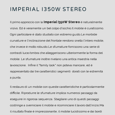
IMPERIAL I350W STEREO
Il primo approccio con la
Imperial I350W Stereo
è naturalmente
visivo. Ed è veramente un bel colpo d'occhio.
Il mobile è curatissimo.
Ogni particolare è stato studiato con estremo gusto.
Le morbide
curvature e l'inclinazione del frontale rendono snello l'intero mobile,
che invece è molto robusto.
Le sfumature forniscono una serie di
contrasti luce/ombra che alleggeriscono ulteriormente la forma del
mobile. Le sfumature inoltre rivelano una antica maestria nella
lavorazione.
Infine il "family look" non poteva mancare, ed è
rappresentato dai tre caratteristici segmenti dorati con le estremità
a punta.
Il restauro di un mobile con queste caratteristiche è particolarmente
difficile. Riprodurre le sfumature implica numerosi passaggi da
eseguire in rigorosa sequenza. Sbagliare uno di questi passaggi
costringe a sverniciare il mobile e ricominciare il lavoro dall'inizio.
Ma
il risultato finale è impressionante, il mobile lucidissimo e dai bordi