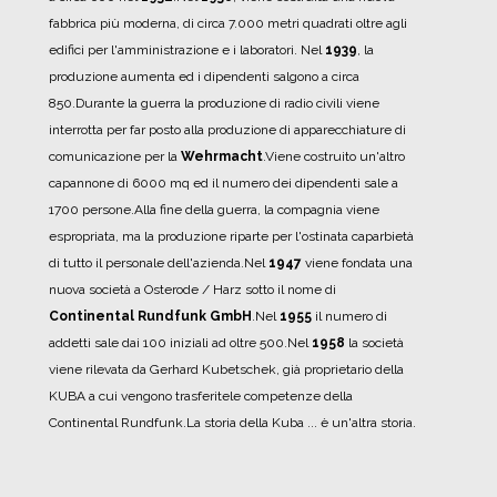
fabbrica più moderna, di circa 7.000 metri quadrati oltre agli
edifici per l'amministrazione e i laboratori.
Nel
1939
, la
produzione aumenta ed i dipendenti salgono a circa
850.
Durante la guerra la produzione di radio civili viene
interrotta per far posto alla produzione di apparecchiature di
comunicazione per la
Wehrmacht
.
Viene costruito un'altro
capannone di 6000 mq ed il numero dei dipendenti sale a
1700 persone.
Alla fine della guerra, la compagnia viene
espropriata, ma la produzione riparte per l'ostinata caparbietà
di tutto il personale dell'azienda.
Nel
1947
viene fondata una
nuova società a Osterode / Harz sotto il nome di
Continental Rundfunk GmbH
.
Nel
1955
il numero di
addetti sale dai 100 iniziali ad oltre 500.
Nel
1958
la società
viene rilevata da Gerhard Kubetschek, già proprietario della
KUBA a cui vengono trasferitele competenze della
Continental Rundfunk.
La storia della Kuba ... è un'altra storia.