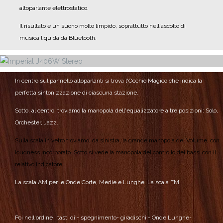
altoparlante elettrostatico.
Il risultato è un suono molto limpido, soprattutto nell'ascolto di
musica liquida da Bluetooth.
In centro sul pannello altoparlanti si trova l'Occhio Magico che indica la
perfetta sintonizzazione di ciascuna stazione.
Sotto, al centro, troviamo la manopola dell'equalizzatore a tre posizioni: Solo,
Orchester, Jazz.
Sulla scala in vetro troviamo, da sinistra, la grande manopola del Volume, con
loudness incorporato.
Sotto si vede la manopola del controllo dei bassi con il
relativo indicatore.
La scala AM per le Onde Corte, Medie e Lunghe.
La scala FM.
Poi nell'ordine i tasti di:
- spegnimento
- giradischi.
- Onde Lunghe
-