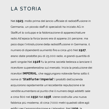
LA STORIA
Nel
1923
, molto prima del lancio ufficiale di radiodiffusione in
Germania, un piccolo staff di specialisti ha iniziato AG in
Staßfurt lo sviluppo e la fabbricazione di apparecchiature
radio.
All'epoca la forza lavoro era di appena 20 persone, ma
poco dopo l'introduzione della radiodiffusione in Germania, il
numero di dipendenti aumentò fino a circa 400.
Nel
1927
,
erano state prodotte più di 25.000 radio, e grandi quantità di
parti singole.
Nel
1928
fu la prima società tedesca a lanciare il
ricevitore supereterodina sul mercato.
Inizia la produzione dei
ricevitori
IMPERIAL
, che raggiungono notevole fama sotto il
nome di "
Staßfurter Imperial
".
I prodotti dell'azienda
acquisirono rapidamente un'eccellente reputazione e le
vendite aumentano al punto che il numero degli addetti sale
a circa 600 nel
1932
.
Nel
1938
, viene costruita una nuova
fabbrica più moderna, di circa 7.000 metri quadrati oltre agli
edifici per l'amministrazione e i laboratori.
Nel
1939
, la