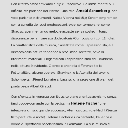
Con il terzo brano arriviamo al 1912. L'ascolto qui è inizialmente più
difficile, sto parlando del Pierrot Lunaire di
Arnold Schomberg
, per
voce parlante e strumenti. Nato a Vienna nel 1874 Schomberg rompe
con la sonorità dei suoi predecessori, e dei contemporanei come
Strauss, sperimentando melodie astratte senza sostegni tonali,
dissonanze per arrivare alla dodecafonia (Composizioni con 12 note).
La caratteristica della musica, classificata come Espressionista, è il
distacco dalla natura tendendo a produzioni astratte, prive di
riferimenti materiali. Il legame con l'espressionismo ed il cubismo
nella pittura è evidente. Grande è anche la differenza tra la
Politonalità di alcune opere di Stravinski e la Atonaità dei lavori di
Schomberg.
Il Pierrot Lunaire si basa su una selezione di brani del
poeta belga Albert Giraud.
Con sfrontata irriverenza con il quarto brano ci entusiasmiamo senza
farci troppe domande con la bellissima
Helene Fischer
che
interpreta un suo grande successo, Atemlos durch die Nacht (Senza
fiato per tutta la notte). Helene Fischer è una cantante, ballerina e
donna di spettacolo popolarissima in Germania. La sua musica è