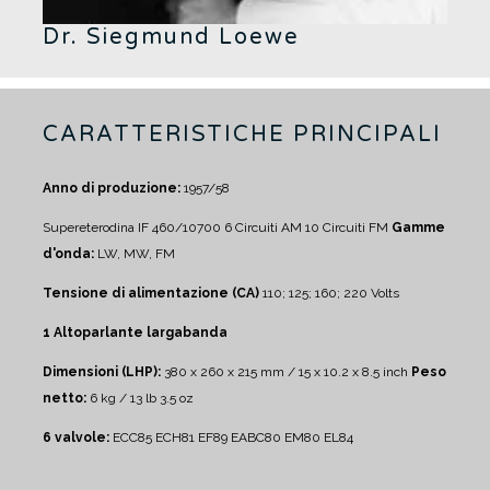
Dr. Siegmund Loewe
CARATTERISTICHE PRINCIPALI
Anno di produzione:
1957/58
Supereterodina IF 460/10700
6 Circuiti AM
10 Circuiti FM
Gamme
d'onda:
LW, MW, FM
Tensione di alimentazione (CA)
110; 125; 160; 220 Volts
1 Altoparlante largabanda
Dimensioni (LHP):
380 x 260 x 215 mm / 15 x 10.2 x 8.5 inch
Peso
netto:
6 kg / 13 lb 3.5 oz
6 valvole:
ECC85 ECH81 EF89 EABC80 EM80 EL84