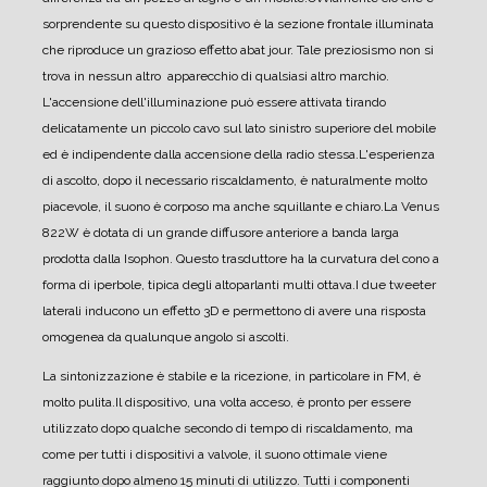
sorprendente su questo dispositivo è la sezione frontale illuminata
che riproduce un grazioso effetto abat jour. Tale preziosismo non si
trova in nessun altro apparecchio di qualsiasi altro marchio.
L'accensione dell'illuminazione può essere attivata tirando
delicatamente un piccolo cavo sul lato sinistro superiore del mobile
ed è indipendente dalla accensione della radio stessa.
L'esperienza
di ascolto, dopo il necessario riscaldamento, è naturalmente molto
piacevole, il suono è corposo ma anche squillante e chiaro.
La Venus
822W è dotata di un grande diffusore anteriore a banda larga
prodotta dalla Isophon. Questo trasduttore ha la curvatura del cono a
forma di iperbole, tipica degli altoparlanti multi ottava.
I due tweeter
laterali inducono un effetto 3D e permettono di avere una risposta
omogenea da qualunque angolo si ascolti.
La sintonizzazione è stabile e la ricezione, in particolare in FM, è
molto pulita.
Il dispositivo, una volta acceso, è pronto per essere
utilizzato dopo qualche secondo di tempo di riscaldamento, ma
come per tutti i dispositivi a valvole, il suono ottimale viene
raggiunto dopo almeno 15 minuti di utilizzo. Tutti i componenti