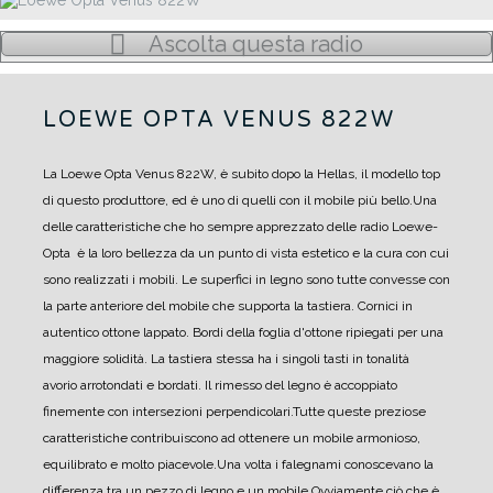
Ascolta questa radio
LOEWE OPTA VENUS 822W
La Loewe Opta Venus 822W, è subito dopo la Hellas, il modello top
di questo produttore, ed è uno di quelli con il mobile più bello.
Una
delle caratteristiche che ho sempre apprezzato delle radio Loewe-
Opta è la loro bellezza da un punto di vista estetico e la cura con cui
sono realizzati i mobili. Le superfici in legno sono tutte convesse con
la parte anteriore del mobile che supporta la tastiera. Cornici in
autentico ottone lappato. Bordi della foglia d'ottone ripiegati per una
maggiore solidità. La tastiera stessa ha i singoli tasti in tonalità
avorio arrotondati e bordati. Il rimesso del legno è accoppiato
finemente con intersezioni perpendicolari.
Tutte queste preziose
caratteristiche contribuiscono ad ottenere un mobile armonioso,
equilibrato e molto piacevole.
Una volta i falegnami conoscevano la
differenza tra un pezzo di legno e un mobile.
Ovviamente ciò che è