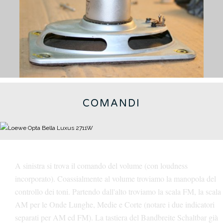
COMANDI
A sinistra si trova il comando del volume (con loudness
incorporato).
Coassialmente al volume troviamo la manopola del
controllo dei toni.
Partendo dall'alto troviamo la scala FM, la scala
AM per le Onde Lunghe, Medie e Corte (notare i due indicatori
separati per AM ed FM).
La tastiera del Bandbreite Schaltbar già