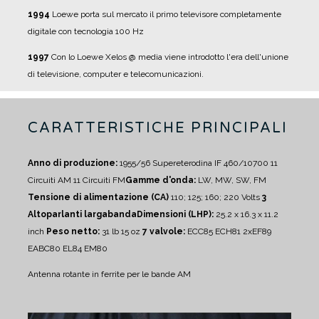
1994
Loewe porta sul mercato il primo televisore completamente
digitale con tecnologia 100 Hz
1997
Con lo Loewe Xelos @ media viene introdotto l'era dell'unione
di televisione, computer e telecomunicazioni.
CARATTERISTICHE PRINCIPALI
Anno di produzione:
1955/56
Supereterodina IF 460/10700
11
Circuiti AM
11 Circuiti FM
Gamme d'onda:
LW, MW, SW, FM
Tensione di alimentazione (CA)
110; 125; 160; 220 Volts
3
Altoparlanti largabanda
Dimensioni (LHP):
25.2 x 16.3 x 11.2
inch
Peso netto:
31 lb 15 oz
7 valvole:
ECC85 ECH81 2xEF89
EABC80 EL84 EM80
Antenna rotante in ferrite per le bande AM