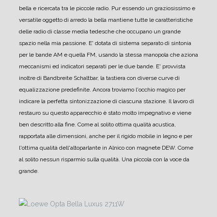
bella e ricercata tra le piccole radio.
Pur essendo un graziosissimo e
versatile oggetto di arredo la bella mantiene tutte le caratteristiche
delle radio di classe media tedesche che occupano un grande
spazio nella mia passione.
E' dotata di sistema separato di sintonia
per le bande AM e quella FM, usando la stessa manopola che aziona
meccanismi ed indicatori separati per le due bande.
E' provvista
inoltre di Bandbreite Schaltbar, la tastiera con diverse curve di
equalizzazione predefinite.
Ancora troviamo l'occhio magico per
indicare la perfetta sintonizzazione di ciascuna stazione.
Il lavoro di
restauro su questo apparecchio è stato molto impegnativo e viene
ben descritto alla fine.
Come al solito ottima qualità acustica,
rapportata alle dimensioni, anche per il rigido mobile in legno e per
l'ottima qualità dell'altoparlante in Alnico con magnete DEW.
Come
al solito nessun risparmio sulla qualità.
Una piccola con la voce da
grande.