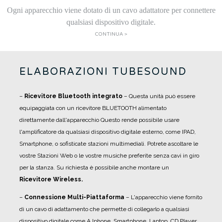
Ogni apparecchio viene dotato di un cavo adattatore per connettere
qualsiasi dispositivo digitale.
CONTINUA >
ELABORAZIONI TUBESOUND
–
Ricevitore Bluetooth integrato
– Questa unità può essere
equipaggiata con un ricevitore BLUETOOTH alimentato
direttamente dall'apparecchio Questo rende possibile usare
l'amplificatore da qualsiasi dispositivo digitale esterno, come IPAD,
Smartphone, o sofisticate stazioni multimediali. Potrete ascoltare le
vostre Stazioni Web o le vostre musiche preferite senza cavi in giro
per la stanza. Su richiesta è possibile anche montare un
Ricevitore Wireless.
–
Connessione Multi-Piattaforma
– L'apparecchio viene fornito
di un cavo di adattamento che permette di collegarlo a qualsiasi
dispositivo digitale come A Iphone, Smartphone, Laptop, CD Player