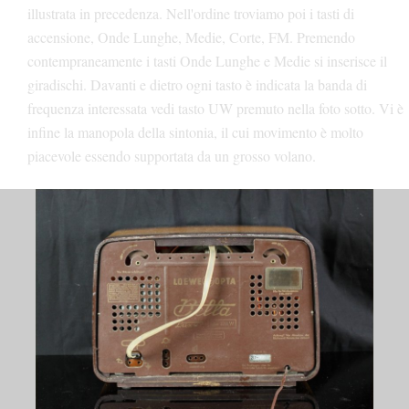
illustrata in precedenza.
Nell'ordine troviamo poi i tasti di
accensione, Onde Lunghe, Medie, Corte, FM.
Premendo
contempraneamente i tasti Onde Lunghe e Medie si inserisce il
giradischi.
Davanti e dietro ogni tasto è indicata la banda di
frequenza interessata vedi tasto UW premuto nella foto sotto.
Vi è
infine la manopola della sintonia, il cui movimento è molto
piacevole essendo supportata da un grosso volano.