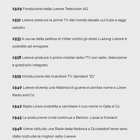
1929
Fondazione della Loewe Television AG
1931
Loewe produce la prima TV del mondo basata sul tubo a raggi
catodici
1933
A causa della politica di Hitler contro gli ebrei Ludwig Loewe è
costretto ad emigrare.
1938
Loewe produce il primo mobile radio/TV con radio, televisione
e giradischi integrato.
1939
Introduzione del ricevitore TV standard "E1"
1940
Loewe diventa una fabbrica di guerra e cambia nome a Löwe
Radio and Co.
1942
Radio Löwe costretta a cambiare il suo nome in Opta e Co.
1945
La produzione civile continua a Berlino, Lipsia e Kronach
1946
Viene istituita una filiale della fabbrica a Düsseldorf dove sono
state costruite le migliori radio Loewe