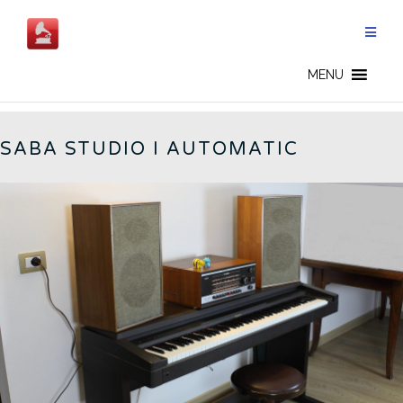
Salta
al
contenuto
GERMAN RADIOS - IT
MENU
SABA STUDIO I AUTOMATIC