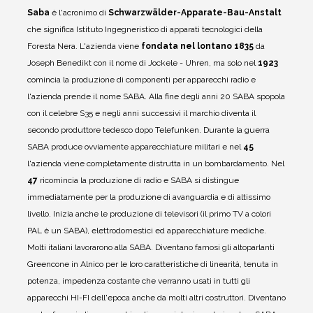
Saba
è l'acronimo di
Schwarzwälder-Apparate-Bau-Anstalt
che significa Istituto Ingegneristico di apparati tecnologici della
Foresta Nera.
L'azienda viene
fondata nel lontano 1835
da
Joseph Benedikt con il nome di Jockele - Uhren, ma solo nel
1923
comincia la produzione di componenti per apparecchi radio e
l'azienda prende il nome SABA.
Alla fine degli anni 20 SABA spopola
con il celebre S35 e negli anni successivi il marchio diventa il
secondo produttore tedesco dopo Telefunken.
Durante la guerra
SABA produce ovviamente apparecchiature militari e nel
45
l'azienda viene completamente distrutta in un bombardamento.
Nel
47
ricomincia la produzione di radio e SABA si distingue
immediatamente per la produzione di avanguardia e di altissimo
livello.
Inizia anche le produzione di televisori (il primo TV a colori
PAL è un SABA), elettrodomestici ed apparecchiature mediche.
Molti italiani lavorarono alla SABA.
Diventano famosi gli altoparlanti
Greencone in Alnico per le loro caratteristiche di linearità, tenuta in
potenza, impedenza costante che verranno usati in tutti gli
apparecchi HI-FI dell'epoca anche da molti altri costruttori.
Diventano