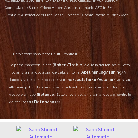
Accensione/Spegnimento
Phono - Ingresso Giradischi/Aux
Stereo -
Commutatore Stereo/Mono
Autom.Aus - Inserimento AFC in FM
(Controllo Automatico di Frequenza)
Sprache - Commutatore Musica/Voce
Su lato destro sono raccolti tutti i controlli
La prima manopola in alto
(Hohen/Treble)
è quella dei toni acuti
Sotto
troviamo la manopola grande della sintonia
(Abstimmung/Tuning)
A
fianco si vede la manopola del volume
(Lautstarke/Volume)
Coassiale
alla manopola del volume si vede la levetta del bilanciamento dei canali
destro e sinistro
(Balance)
Sotto ancora troviamo la manopola di controllo
dei toni bassi
(Tiefen/bass)