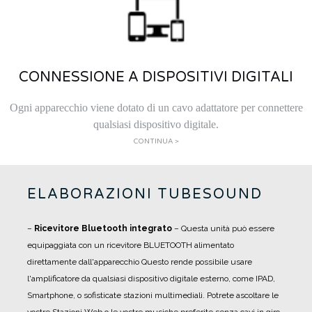
CONNESSIONE A DISPOSITIVI DIGITALI
Ogni apparecchio viene dotato di un cavo adattatore per connettere
qualsiasi dispositivo digitale.
CONTINUA >
ELABORAZIONI TUBESOUND
–
Ricevitore Bluetooth integrato
– Questa unità può essere
equipaggiata con un ricevitore BLUETOOTH alimentato
direttamente dall'apparecchio Questo rende possibile usare
l'amplificatore da qualsiasi dispositivo digitale esterno, come IPAD,
Smartphone, o sofisticate stazioni multimediali. Potrete ascoltare le
vostre Stazioni Web o le vostre musiche preferite senza cavi in giro