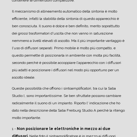
contenere le dimensioni complessive.
Il meccanismo di allineamento automatico della sintonia è molto
efficiente, infatti la stabilità della sintonia di questo apparecchio è
ben conosciuta.
Il suono è dolce e ben definito, merito soprattutto
dei grossi trasformatori d'uscita che non vanno in saturazione
nemmeno a livelli elevati di ascolto.
Ma il più importante vantaggio è
l'uso di diffusori separati. Primo mobile è molto più compatto, e
questo permette di posizionarla in ambiente con molta più facilità,
secondo perchè è possibile accoppiare l'apparecchio con i diffusori
più adatti e posizionare i diffusori nel modo più opportuno per un
ascolto ideale.
Queste possibilità che offrono i sintoamplificatori, tra cui la Saba
Studio I, sono importantissime. Se ben sfruttate possono cambiare
radicalmente il suono di un impianto.
Riporto l' indicazione che ho
dato nella descrizione della Saba Freiburg Studio A perchè la ritengo
molto importante.
1 -
Non posizionare le elettroniche in mezzo ai due
diffusori.
Nelle foto il sintoamplificatore è in mezzo ai diffusori