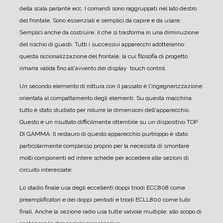
della scala parlante ecc.
I comandi sono raggruppati nel lato destro
del frontale. Sono essenziali e semplici da capire e da usare.
Semplici anche da costruire, il che si trasforma in una diminuzione
del rischio di guasti.
Tutti i successivi apparecchi adotteranno
questa razionalizzazione del frontale, la cui filosofia di progetto
rimarrà valida fino all'avvento dei display touch control.
Un secondo elemento di rottura con il passato è l'ingegnerizzazione
orientata al compattamento degli elementi.
Su questa macchina
tutto è stato studiato per ridurre le dimensioni dell'apparecchio.
Questo è un risultato difficilmente ottenibile su un dispositivo TOP
DI GAMMA.
Il restauro di questo apparecchio purtroppo è stato
particolarmente complesso proprio per la necessità di smontare
molti componenti ed intere schede per accedere alle sezioni di
circuito interessate.
Lo stadio finale usa degli eccellenti doppi triodi ECC808 come
preamplificatori e dei doppi pentodi e triodi ECLL800 come tubi
finali.
Anche la sezione radio usa tutte valvole multiple, allo scopo di