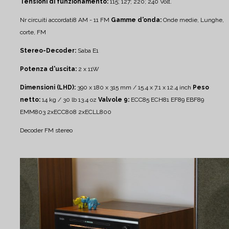
Tensioni di funzionamento:
115; 127; 220; 240 Volt.
Nr circuiti accordati8 AM - 11 FM
Gamme d'onda:
Onde medie, Lunghe,
corte, FM
Stereo-Decoder:
Saba E1
Potenza d'uscita:
2 x 11W
Dimensioni (LHD):
390 x 180 x 315 mm / 15.4 x 7.1 x 12.4 inch
Peso
netto:
14 kg / 30 lb 13.4 oz
Valvole 9:
ECC85 ECH81 EF89 EBF89
EMM803 2xECC808 2xECLL800
Decoder FM stereo