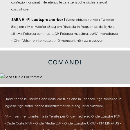
confezioni originali.
Ne elenco le caratteristiche dichiarate dal
costruttore:
SABA HI-FI Lautsprecherbox I
Cassa chiusa a 2 vie
1 Tweeter
8x15 cm
1 Mid-Woofer 18x24 cm
Risposta in frequenza: da 65Hz a
16 kHz
Potenza continua: 15W
Potenza massima: 20W
impredenza
5 Ohm
Volume interno 12 litri
Dimensioni: 36 x 22 x 20,5 cm
COMANDI
I tasti hanno la l'indicazione della loro funzione in Tedesco (riga sopra) ed in
Inglese (riga sotto).
hanno rispettivamente le seguenti funzioni:
FA - Inserimento antenna in Ferrite per Onde medie ed Onde Lunghe
KW
- Onde Corte
MW - Onde Medie
LW - Onde Lunghe
UKW - FM
EIN-AUS -