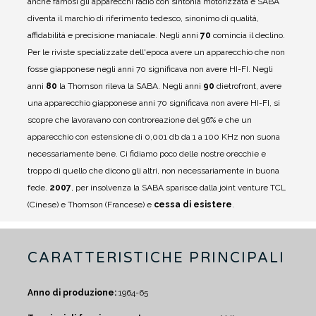
anche famosi gli apparecchi radio con sintonia motorizzata e SABA
diventa il marchio di riferimento tedesco, sinonimo di qualità,
affidabilità e precisione maniacale.
Negli anni
70
comincia il declino.
Per le riviste specializzate dell'epoca avere un apparecchio che non
fosse giapponese negli anni 70 significava non avere HI-FI. Negli
anni
80
la Thomson rileva la SABA.
Negli anni
90
dietrofront, avere
una apparecchio giapponese anni 70 significava non avere HI-FI, si
scopre che lavoravano con controreazione del 96% e che un
apparecchio con estensione di 0,001 db da 1 a 100 KHz non suona
necessariamente bene.
Ci fidiamo poco delle nostre orecchie e
troppo di quello che dicono gli altri, non necessariamente in buona
fede.
2007
, per insolvenza la SABA sparisce dalla joint venture TCL
(Cinese) e Thomson (Francese) e
cessa di esistere
.
CARATTERISTICHE PRINCIPALI
Anno di produzione:
1964-65