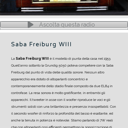
Ascolta questa radio
Saba Freiburg WIII
La
Saba Freiburg WIII
è il modello di punta della casa nel 1953.
Quell'anno soltanto la Grundig 5050 poteva competere con la Saba
Freiburg dal punto di vista delle qualità sonore.
Nessun altro
apparecchio era dotato di altoparlanti concentrici e
contemporaneamente dello stadio finale composto da due EL84 in
controfase.
La resa sonora è molto gratificante, in entrambi gli
apparecchi. Il tweeter in asse con il woofer riproduce le voci e gli
strumenti solisti con una brillantezza e presenza insospettabili.
Con
il secondo woofer di rinforzo la profondità del basso è esaltante, ed
anche la tenuta in potenza è notevole.
Stiamo parlando di 7W reali
che con altoparlanti cosi efficienti permettono la sonorizzazione di