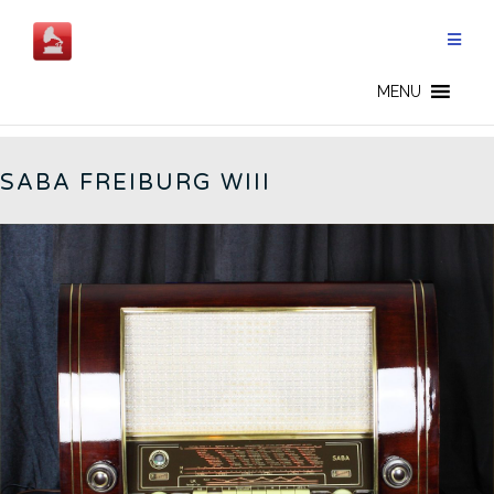
Salta
al
contenuto
FREIBURG W3 - IT
MENU
SABA FREIBURG WIII