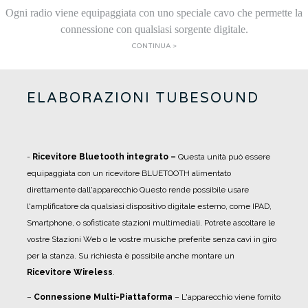
Ogni radio viene equipaggiata con uno speciale cavo che permette la
connessione con qualsiasi sorgente digitale.
CONTINUA >
ELABORAZIONI TUBESOUND
-
R
icevitore Bluetooth integrato –
Questa unità può essere
equipaggiata con un ricevitore BLUETOOTH alimentato
direttamente dall'apparecchio Questo rende possibile usare
l'amplificatore da qualsiasi dispositivo digitale esterno, come IPAD,
Smartphone, o sofisticate stazioni multimediali. Potrete ascoltare le
vostre Stazioni Web o le vostre musiche preferite senza cavi in giro
per la stanza. Su richiesta è possibile anche montare un
Ricevitore Wireless
.
–
Connessione Multi-Piattaforma
– L'apparecchio viene fornito