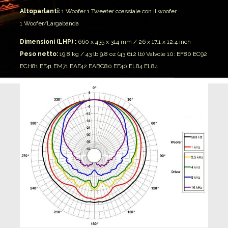
Altoparlanti:
1 Woofer
1 Tweeter coassiale con il woofer
1 Woofer/Largabanda
Dimensioni (LHP) :
660 x 435 x 314 mm / 26 x 17.1 x 12.4 inch
Peso netto:
19.8 kg / 43 lb 9.8 oz (43.612 lb)
Valvole 10: EF80 EC92
ECH81 EF41 EM71 EAF42 EABC80 EF40 EL84 EL84