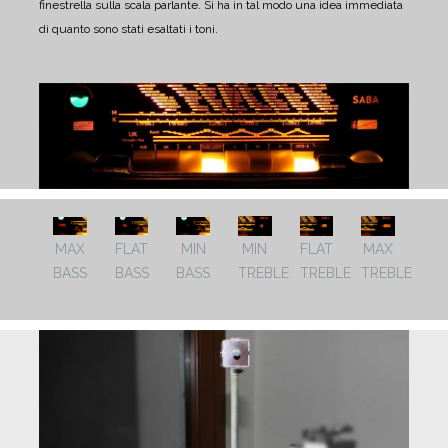
finestrella sulla scala parlante. Si ha in tal modo una idea immediata
di quanto sono stati esaltati i toni.
MAX
FLAT
MIN
MIN
FLAT
MAX
BASS
BASS
BASS
TREBLE
TREBLE
TREBLE