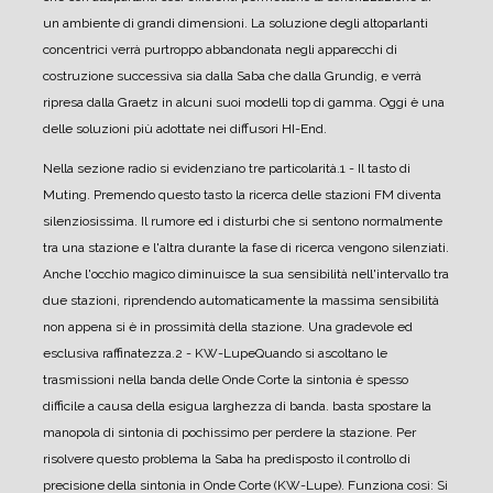
un ambiente di grandi dimensioni.
La soluzione degli altoparlanti
concentrici verrà purtroppo abbandonata negli apparecchi di
costruzione successiva sia dalla Saba che dalla Grundig, e verrà
ripresa dalla Graetz in alcuni suoi modelli top di gamma.
Oggi è una
delle soluzioni più adottate nei diffusori HI-End.
Nella sezione radio si evidenziano tre particolarità.
1 - Il tasto di
Muting.
Premendo questo tasto la ricerca delle stazioni FM diventa
silenziosissima. Il rumore ed i disturbi che si sentono normalmente
tra una stazione e l'altra durante la fase di ricerca vengono silenziati.
Anche l'occhio magico diminuisce la sua sensibilità nell'intervallo tra
due stazioni, riprendendo automaticamente la massima sensibilità
non appena si è in prossimità della stazione.
Una gradevole ed
esclusiva raffinatezza.
2 - KW-Lupe
Quando si ascoltano le
trasmissioni nella banda delle Onde Corte la sintonia è spesso
difficile a causa della esigua larghezza di banda. basta spostare la
manopola di sintonia di pochissimo per perdere la stazione. Per
risolvere questo problema la Saba ha predisposto il controllo di
precisione della sintonia in Onde Corte (KW-Lupe). Funziona così: Si