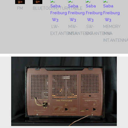
FM
BLUETOOTH/TURNTABLE
LW-
MW-
SW-
MEMORY
EXT.ANTENNA
INT.ANTENNA
EXT.ANTENNA
MW-
INT.ANTENN