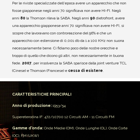
Per le riviste specializzate dell'epoca avere un apparecchio che non
fosse giapponese negli anni 70 significava non avere HI-FI. Negli
anni
80
la Thomson rileva la SABA.
Negli anni
90
dietrofront, avere
una apparecchio giapponese anni 70 significava non avere HI-FI, si
scopre che lavoravano con controreazione del 96% e che un
apparecchio con estensione di 0,001 db da 1 a 100 KHz non suona
necessariamente bene.
Ci fidiamo poco delle nostre orecchie e
troppo di quello che dicono gli altri, non necessariamente in buona
fede.
2007
, per insolvenza la SABA sparisce dalla joint venture TCL
(Cinese) e Thomson (Francese) e
cessa di esistere
.
CARATTERISTICHE PRINCIPALI
Anno di produzione:
1953/54
Supereterodina IF: 472/10700
12 Circuiti AM - 11 Circuiti FM
Gamme d'onda:
Onde Medie (OM), Onde Lunghe (OL), Onde Corte
(OC), FM (UKW)