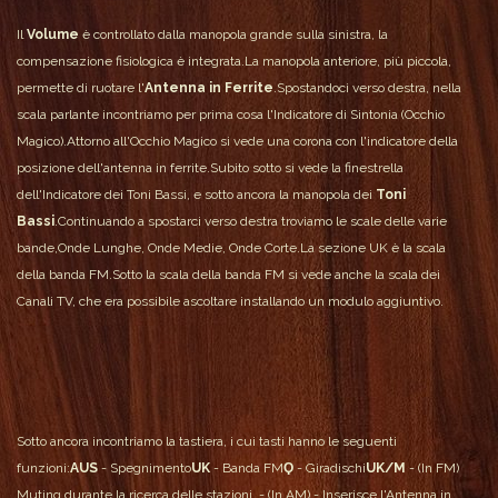
Il
Volume
è controllato dalla manopola grande sulla sinistra, la
compensazione fisiologica è integrata.
La manopola anteriore, più piccola,
permette di ruotare l'
Antenna in Ferrite
.
Spostandoci verso destra, nella
scala parlante incontriamo per prima cosa l'Indicatore di Sintonia (Occhio
Magico).
Attorno all'Occhio Magico si vede una corona con l'indicatore della
posizione dell'antenna in ferrite.
Subito sotto si vede la finestrella
dell'Indicatore dei Toni Bassi, e sotto ancora la manopola dei
Toni
Bassi
.
Continuando a spostarci verso destra troviamo le scale delle varie
bande,Onde Lunghe, Onde Medie, Onde Corte.
La sezione UK è la scala
della banda FM.
Sotto la scala della banda FM si vede anche la scala dei
Canali TV, che era possibile ascoltare installando un modulo aggiuntivo.
Sotto ancora incontriamo la tastiera, i cui tasti hanno le seguenti
funzioni:
AUS
- Spegnimento
UK
- Banda FM
Ϙ
- Giradischi
UK/M
- (In FM)
Muting durante la ricerca delle stazioni - (In AM) - Inserisce l'Antenna in