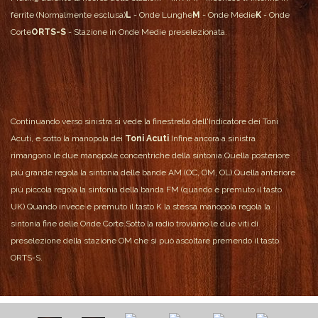
ferrite (Normalmente esclusa)
L
- Onde Lunghe
M
- Onde Medie
K
- Onde
Corte
ORTS-S
- Stazione in Onde Medie preselezionata.
Continuando verso sinistra si vede la finestrella dell'Indicatore dei Toni
Acuti, e sotto la manopola dei
Toni Acuti
.
Infine ancora a sinistra
rimangono le due manopole concentriche della sintonia.
Quella posteriore
più grande regola la sintonia delle bande AM (OC, OM, OL).
Quella anteriore
più piccola regola la sintonia della banda FM (quando è premuto il tasto
UK).
Quando invece è premuto il tasto K la stessa manopola regola la
sintonia fine delle Onde Corte.
Sotto la radio troviamo le due viti di
preselezione della stazione OM che si può ascoltare premendo il tasto
ORTS-S.