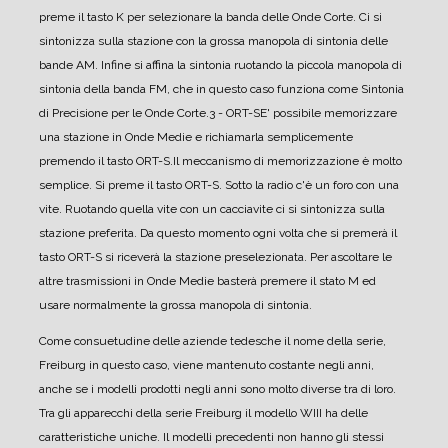
preme il tasto K per selezionare la banda delle Onde Corte. Ci si
sintonizza sulla stazione con la grossa manopola di sintonia delle
bande AM. Infine si affina la sintonia ruotando la piccola manopola di
sintonia della banda FM, che in questo caso funziona come Sintonia
di Precisione per le Onde Corte.
3 - ORT-S
E' possibile memorizzare
una stazione in Onde Medie e richiamarla semplicemente
premendo il tasto ORT-S.
Il meccanismo di memorizzazione è molto
semplice. Si preme il tasto ORT-S. Sotto la radio c'è un foro con una
vite. Ruotando quella vite con un cacciavite ci si sintonizza sulla
stazione preferita. Da questo momento ogni volta che si premerà il
tasto ORT-S si riceverà la stazione preselezionata. Per ascoltare le
altre trasmissioni in Onde Medie basterà premere il stato M ed
usare normalmente la grossa manopola di sintonia.
Come consuetudine delle aziende tedesche il nome della serie,
Freiburg in questo caso, viene mantenuto costante negli anni,
anche se i modelli prodotti negli anni sono molto diverse tra di loro.
Tra gli apparecchi della serie Freiburg il modello WIII ha delle
caratteristiche uniche. Il modelli precedenti non hanno gli stessi