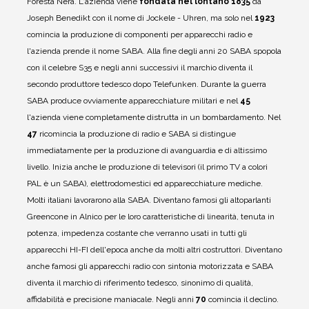
Foresta Nera.
L'azienda viene
fondata nel lontano 1835
da
Joseph Benedikt con il nome di Jockele - Uhren, ma solo nel
1923
comincia la produzione di componenti per apparecchi radio e
l'azienda prende il nome SABA.
Alla fine degli anni 20 SABA spopola
con il celebre S35 e negli anni successivi il marchio diventa il
secondo produttore tedesco dopo Telefunken.
Durante la guerra
SABA produce ovviamente apparecchiature militari e nel
45
l'azienda viene completamente distrutta in un bombardamento.
Nel
47
ricomincia la produzione di radio e SABA si distingue
immediatamente per la produzione di avanguardia e di altissimo
livello.
Inizia anche le produzione di televisori (il primo TV a colori
PAL è un SABA), elettrodomestici ed apparecchiature mediche.
Molti italiani lavorarono alla SABA.
Diventano famosi gli altoparlanti
Greencone in Alnico per le loro caratteristiche di linearità, tenuta in
potenza, impedenza costante che verranno usati in tutti gli
apparecchi HI-FI dell'epoca anche da molti altri costruttori.
Diventano
anche famosi gli apparecchi radio con sintonia motorizzata e SABA
diventa il marchio di riferimento tedesco, sinonimo di qualità,
affidabilità e precisione maniacale.
Negli anni
70
comincia il declino.